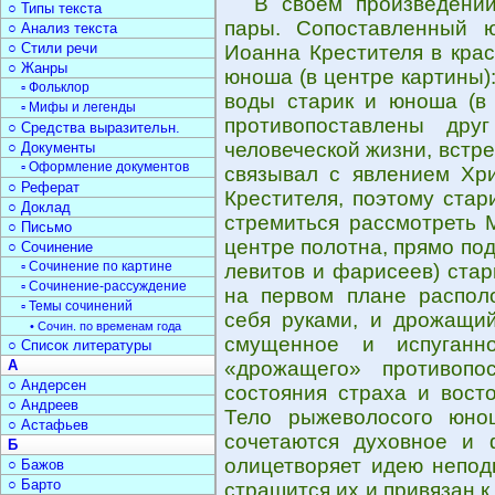
В своем произведени
○ Типы текста
пары. Сопоставленный 
○ Анализ текста
○ Стили речи
Иоанна Крестителя в кра
○ Жанры
юноша (в центре картины)
▫ Фольклор
воды старик и юноша (в 
▫ Мифы и легенды
противопоставлены дру
○ Средства выразительн.
человеческой жизни, встр
○ Документы
▫ Оформление документов
связывал с явлением Хри
○ Реферат
Крестителя, поэтому ста
○ Доклад
стремиться рассмотреть 
○ Письмо
центре полотна, прямо под
○ Сочинение
▫ Сочинение по картине
левитов и фарисеев) стар
▫ Сочинение-рассуждение
на первом плане распол
▫ Темы сочинений
себя руками, и дрожащи
• Сочин. по временам года
смущенное и испуган
○ Список литературы
А
«дрожащего» противопо
○ Андерсен
состояния страха и вост
○ Андреев
Тело рыжеволосого юно
○ Астафьев
сочетаются духовное и 
Б
олицетворяет идею непод
○ Бажов
○ Барто
страшится их и привязан к 