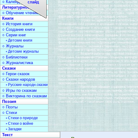
○ Календарь дат
Литературное чтение
○ Обучение чтению
Книги
○ История книги
○ Создание книги
○ Серии книг
▫ Детские книги
○ Журналы
▫ Детские журналы
○ Библиотеки
○ Журналистика
Сказки
○ Герои сказок
○ Сказки народов
▫ Русские народн.сказки
○ Игры по сказкам
○ Викторина по сказкам
Поэзия
○ Поэты
○ Стихи
▫ Стихи о природе
▫ Стихи о войне
▫ Загадки
Текст