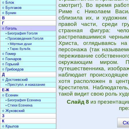
○ Блок
смотрит). Во время рабо
○ Булгаков
Риме с Николаем Васил
○ Бунин
сблизила их, и художник
В
Г
правой части, среди гр
○ Гоголь
странная фигура: чел
▫ Биография Гоголя
растрепавшимися черным
▫ Произведения Гоголя
Христа, оглядываясь на
• Мёртвые души
персонажа (так называем
• Тарас Бульба
○ Гомер
переживание собственног
○ Гончаров
окружающим миром. П
○ Горький
путешественника, изображ
○ Грибоедов
наблюдает происходящее 
Д
○ Достоевский
хотя расположен в цент
▫ Преступл. и наказание
Крестителя. Наблюдатель
Е-Ж
такой видит свою роль худ
○ Есенин
▫ Биография Есенина
Слайд 8
из презентац
▫ Стихи Есенина
пре
○ Жуковский
З
К
Ск
○ Крылов