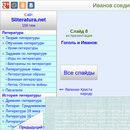
Иванов соеди
Сайт
5literatura.net
156 тем
Cлайд
8
Литература
из презентации
○ Теория литературы
Гоголь и Иванов
○ Обучение литературе
▫ Уроки литературы
○ Задания по литературе
▫ Игры по литературе
▫ Викторины по литературе
○ Литературные темы
▫ Литературные образы
▫ Военная литература
▫ Литер. Отечеств. войны
<<
Явление Христа
○ Писатели
народу
История литературы
○ Древняя литература
○ Литерат. Средневековья
○ Литература 18 века
○ Литература 19 века
○ Литература 20 века
• Поэзия Серебрян. века