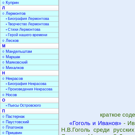
○ Куприн
Л
○ Лермонтов
▫ Биография Лермонтова
▫ Творчество Лермонтова
▫ Стихи Лермонтова
▫ Герой нашего времени
○ Лесков
М
○ Мандельштам
○ Маршак
○ Маяковский
○ Михалков
Н
○ Некрасов
▫ Биография Некрасова
▫ Произведения Некрасова
○ Носов
О
▫ Пьесы Островского
П
краткое сод
○ Пастернак
○ Паустовский
«Гоголь и Иванов»
- Ив
○ Платонов
Н.В.Гоголь среди русски
○ Пришвин