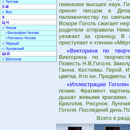
○ Тютчев
гимназию высших наук. Ги
У-Ф
принят писцом в Депар
○ Фет
паломничеству по святым
Х
Ц-Ч
Вскоре Гоголь сжигает не
○ Чехов
родители отправили Нико
▫ Биография Чехова
уезжает за границу. В
▫ Рассказы Чехова
приступает к чтению «Мёр
○ Чёрный
○ Чуковский
«Викторина по творч
Ш-Я
Викторина по творчеств
○ Шолохов
Повесть Н.В.Гоголя. Закол
Ганна. Костюмы. Герой. 
цветка. Кто он. Предметы.
«Иллюстрации Гоголя»
поэме. Фрагмент картин
дышат живыми красками. 
Брюллов. Рисунок. Лунна
Гоголя. Последний день П
Всего в раз