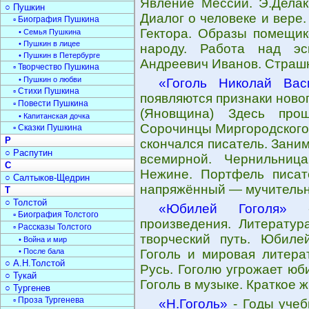
Явление Мессии. Э.Делак
○ Пушкин
Диалог о человеке и вере
▫ Биография Пушкина
Гектора. Образы помещик
• Семья Пушкина
• Пушкин в лицее
народу. Работа над эс
• Пушкин в Петербурге
Андреевич Иванов. Страш
▫ Творчество Пушкина
• Пушкин о любви
«Гоголь Николай Вас
▫ Стихи Пушкина
появляются признаки ново
▫ Повести Пушкина
(Яновщина) Здесь прош
• Капитанская дочка
Сорочинцы Миргородского 
▫ Сказки Пушкина
Р
скончался писатель. Зани
○ Распутин
всемирной. Чернильниц
С
Нежине. Портфель писате
○ Салтыков-Щедрин
напряжённый — мучительны
Т
○ Толстой
«Юбилей Гоголя»
- 
▫ Биография Толстого
произведения. Литерату
▫ Рассказы Толстого
творческий путь. Юбилей
• Война и мир
• После бала
Гоголь и мировая литера
○ А.Н.Толстой
Русь. Гоголю угрожает юб
○ Тукай
Гоголь в музыке. Краткое 
○ Тургенев
▫ Проза Тургенева
«Н.Гоголь»
- Годы учеб