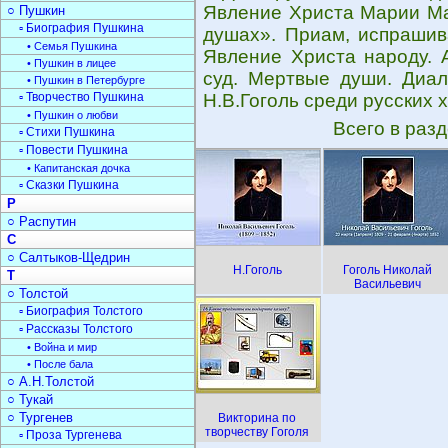
Явление Христа Марии Ма
○ Пушкин
▫ Биография Пушкина
душах». Приам, испрашив
• Семья Пушкина
Явление Христа народу. 
• Пушкин в лицее
суд. Мертвые души. Диал
• Пушкин в Петербурге
▫ Творчество Пушкина
Н.В.Гоголь среди русских 
• Пушкин о любви
Всего в раз
▫ Стихи Пушкина
▫ Повести Пушкина
• Капитанская дочка
▫ Сказки Пушкина
Р
○ Распутин
С
○ Салтыков-Щедрин
Н.Гоголь
Гоголь Николай
Т
Васильевич
○ Толстой
▫ Биография Толстого
▫ Рассказы Толстого
• Война и мир
• После бала
○ А.Н.Толстой
○ Тукай
○ Тургенев
Викторина по
творчеству Гоголя
▫ Проза Тургенева