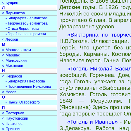
Господень. В 1805 вышел 
○ Куприн
Детские годы. В 1836 год
Л
Николай со своим младшим
○ Лермонтов
▫ Биография Лермонтова
прочитано 6 глав. В апре
▫ Творчество Лермонтова
Департамент уделов.
▫ Стихи Лермонтова
«Викторина по творчес
▫ Герой нашего времени
○ Лесков
Н.В.Гоголя. Иллюстрации.
М
Герой. Что цветёт без ц
○ Мандельштам
бороды. Карманы. Костюм
○ Маршак
Назовите героя. Ганна. По
○ Маяковский
○ Михалков
«Гоголь Николай Васи
Н
всеобщий. Горячева. Дом,
○ Некрасов
года Гоголь уезжает за 
▫ Биография Некрасова
▫ Произведения Некрасова
опубликованы «Выбранные
○ Носов
Хомякова. Гоголь готови
О
1848 — Иерусалим. Го
▫ Пьесы Островского
(Яновщина) Здесь прошли 
П
года впервые посещает Оп
○ Пастернак
○ Паустовский
«Гоголь и Иванов»
- Ив
○ Платонов
Э.Делакруа. Работа над
○ Пришвин