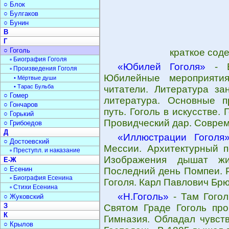
○ Блок
○ Булгаков
○ Бунин
В
Г
○ Гоголь
краткое сод
▫ Биография Гоголя
«Юбилей Гоголя»
- В
▫ Произведения Гоголя
Юбилейные мероприятия
• Мёртвые души
• Тарас Бульба
читатели. Литература за
○ Гомер
литература. Основные п
○ Гончаров
путь. Гоголь в искусстве.
○ Горький
Провидческий дар. Соврем
○ Грибоедов
Д
«Иллюстрации Гоголя
○ Достоевский
Мессии. Архитектурный п
▫ Преступл. и наказание
Изображения дышат жи
Е-Ж
○ Есенин
Последний день Помпеи. 
▫ Биография Есенина
Гоголя. Карл Павлович Брю
▫ Стихи Есенина
«Н.Гоголь»
- Там Гогол
○ Жуковский
З
Святом Граде Гоголь про
К
Гимназия. Обладал чувст
○ Крылов