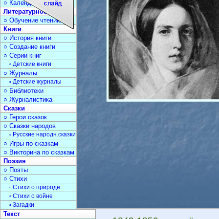
○ Календарь дат
Литературное чтение
○ Обучение чтению
Книги
○ История книги
○ Создание книги
○ Серии книг
▫ Детские книги
○ Журналы
▫ Детские журналы
○ Библиотеки
○ Журналистика
Сказки
○ Герои сказок
○ Сказки народов
▫ Русские народн.сказки
○ Игры по сказкам
○ Викторина по сказкам
Поэзия
○ Поэты
○ Стихи
▫ Стихи о природе
▫ Стихи о войне
▫ Загадки
Текст