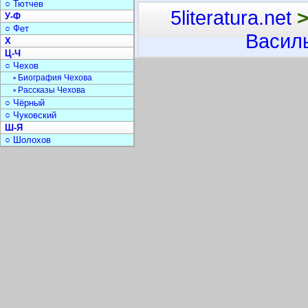
○ Тютчев
5literatura.net
У-Ф
○ Фет
Васил
Х
Ц-Ч
○ Чехов
▫ Биография Чехова
▫ Рассказы Чехова
○ Чёрный
○ Чуковский
Ш-Я
○ Шолохов