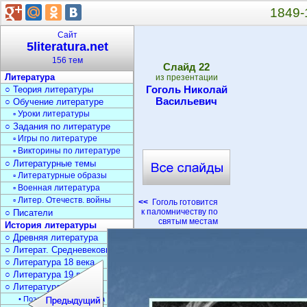
1849-
Сайт
5literatura.net
156 тем
Cлайд
22
Литература
из презентации
Гоголь Николай
○ Теория литературы
Васильевич
○ Обучение литературе
▫ Уроки литературы
○ Задания по литературе
▫ Игры по литературе
▫ Викторины по литературе
○ Литературные темы
▫ Литературные образы
▫ Военная литература
▫ Литер. Отечеств. войны
<<
Гоголь готовится
к паломничеству по
○ Писатели
святым местам
История литературы
○ Древняя литература
○ Литерат. Средневековья
○ Литература 18 века
○ Литература 19 века
○ Литература 20 века
• Поэзия Серебрян. века