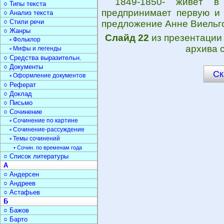
1849-1850- живёт в
○ Типы текста
предпринимает первую и
○ Анализ текста
○ Стили речи
предложение Анне Виельгор
○ Жанры
Слайд 22
из презентаци
▫ Фольклор
архива 
▫ Мифы и легенды
○ Средства выразительн.
○ Документы
Ск
▫ Оформление документов
○ Реферат
○ Доклад
○ Письмо
○ Сочинение
▫ Сочинение по картине
▫ Сочинение-рассуждение
▫ Темы сочинений
• Сочин. по временам года
○ Список литературы
А
○ Андерсен
○ Андреев
○ Астафьев
Б
○ Бажов
○ Барто