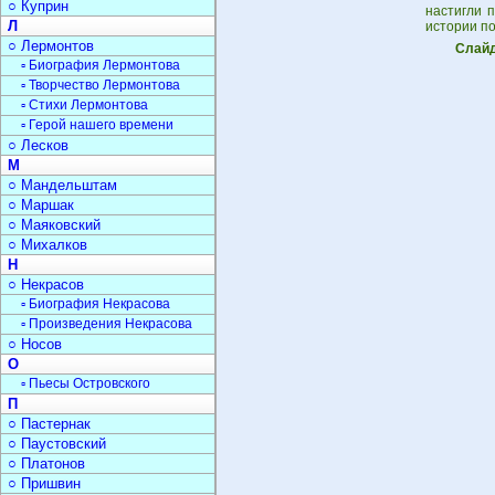
○ Куприн
настигли 
Л
истории по
○ Лермонтов
Слайд
▫ Биография Лермонтова
▫ Творчество Лермонтова
▫ Стихи Лермонтова
▫ Герой нашего времени
○ Лесков
М
○ Мандельштам
○ Маршак
○ Маяковский
○ Михалков
Н
○ Некрасов
▫ Биография Некрасова
▫ Произведения Некрасова
○ Носов
О
▫ Пьесы Островского
П
○ Пастернак
○ Паустовский
○ Платонов
○ Пришвин