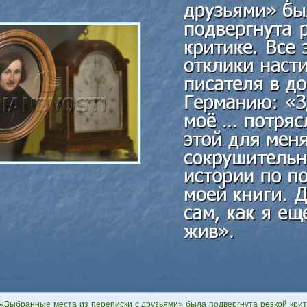
 «Выбранные места из переписки с друзьями» была подвергнута резкой крити