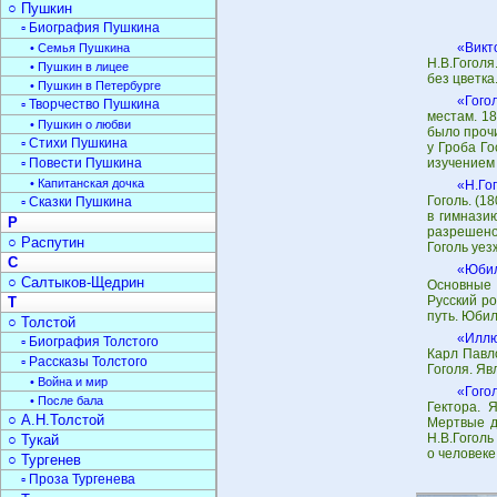
○ Пушкин
▫ Биография Пушкина
«Викт
• Семья Пушкина
Н.В.Гогол
• Пушкин в лицее
без цветка
• Пушкин в Петербурге
«Гого
▫ Творчество Пушкина
местам. 1
• Пушкин о любви
было прочи
▫ Стихи Пушкина
у Гроба Го
▫ Повести Пушкина
изучением
• Капитанская дочка
«Н.Го
Гоголь. (1
▫ Сказки Пушкина
в гимнази
Р
разрешено
○ Распутин
Гоголь уез
С
«Юбил
○ Салтыков-Щедрин
Основные 
Русский р
Т
путь. Юбил
○ Толстой
«Иллю
▫ Биография Толстого
Карл Павл
▫ Рассказы Толстого
Гоголя. Яв
• Война и мир
«Гого
• После бала
Гектора. 
○ А.Н.Толстой
Мертвые д
Н.В.Гоголь
○ Тукай
о человеке
○ Тургенев
▫ Проза Тургенева