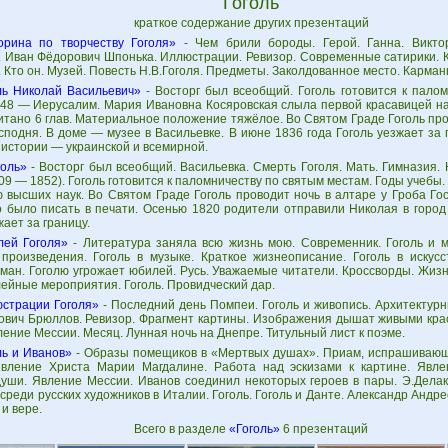
Гоголь
краткое содержание других презентаций
орина по творчеству Гоголя»
- Чем брили бороды. Герой. Ганна. Викто
я. Иван Фёдорович Шпонька. Иллюстрации. Ревизор. Современные сатирики. 
. Кто он. Музей. Повесть Н.В.Гоголя. Предметы. Заколдованное место. Карман
ль Николай Васильевич»
- Восторг был всеобщий. Гоголь готовится к пало
848 — Иерусалим. Мария Ивановна Косяровская слыла первой красавицей н
тано 6 глав. Материальное положение тяжёлое. Во Святом Граде Гоголь про
сподня. В доме — музее в Васильевке. В июне 1836 года Гоголь уезжает за 
 истории — украинской и всемирной.
голь»
- Восторг был всеобщий. Васильевка. Смерть Гоголя. Мать. Гимназия.
809 — 1852). Гоголь готовится к паломничеству по святым местам. Годы учебы.
ю высших наук. Во Святом Граде Гоголь проводит ночь в алтаре у Гроба Го
 было писать в печати. Осенью 1820 родители отправили Николая в город
жает за границу.
ей Гоголя»
- Литература заняла всю жизнь мою. Современник. Гоголь и м
произведения. Гоголь в музыке. Краткое жизнеописание. Гоголь в искусс
оман. Гоголю угрожает юбилей. Русь. Уважаемые читатели. Кроссворды. Жиз
ейные мероприятия. Гоголь. Провидческий дар.
страции Гоголя»
- Последний день Помпеи. Гоголь и живопись. Архитектурн
ович Брюллов. Ревизор. Фрагмент картины. Изображения дышат живыми кра
ление Мессии. Месяц. Лунная ночь на Днепре. Титульный лист к поэме.
ль и Иванов»
- Образы помещиков в «Мертвых душах». Приам, испрашивающ
Явление Христа Марии Магдалине. Работа над эскизами к картине. Явле
уши. Явление Мессии. Иванов соединил некоторых героев в пары. Э.Делак
 среди русских художников в Италии. Гоголь. Гоголь и Данте. Александр Андр
 и вере.
Всего в разделе
«Гоголь»
6 презентаций