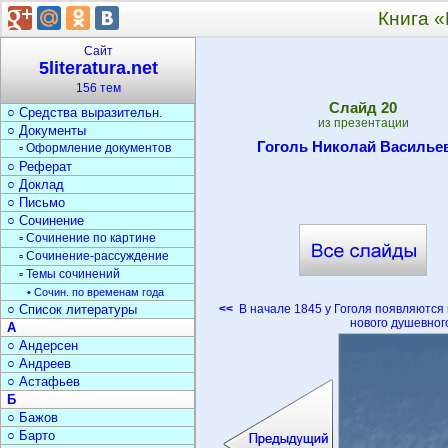
○ Типы текста
Книга «
○ Анализ текста
○ Стили речи
Сайт
○ Жанры
5literatura.net
▫ Фольклор
156 тем
▫ Мифы и легенды
Cлайд
20
○ Средства выразительн.
из презентации
○ Документы
Гоголь Николай Василье
▫ Оформление документов
○ Реферат
○ Доклад
○ Письмо
○ Сочинение
▫ Сочинение по картине
▫ Сочинение-рассуждение
▫ Темы сочинений
• Сочин. по временам года
○ Список литературы
<<
В начале 1845 у Гоголя появляются
нового душевног
А
○ Андерсен
○ Андреев
○ Астафьев
Б
○ Бажов
○ Барто