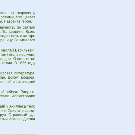
рина по творчеству
Костюмы. Что цветёт
ы. Назовите героя.
мничеству по святым
а Полтавщине. Всего
водит ночь в алтаре
границу. Занимается
 Николай Васильевич
 Там Гоголь поступил
сподня. О смерти не
 Нежин. В 1836 году
ировая литература.
тве. Вокруг юбилея.
ненный и творческий
ый пейзаж. Рисунок.
сками. Иллюстрации
ий у Ахиллеса тело
ние Христа народу.
руа. Страшный суд.
еевич Иванов. Диалог