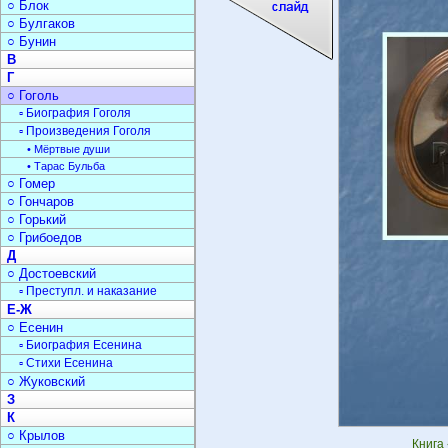
○ Блок
○ Булгаков
○ Бунин
В
Г
○ Гоголь
▫ Биография Гоголя
▫ Произведения Гоголя
• Мёртвые души
• Тарас Бульба
○ Гомер
○ Гончаров
○ Горький
○ Грибоедов
Д
○ Достоевский
▫ Преступл. и наказание
Е-Ж
○ Есенин
▫ Биография Есенина
▫ Стихи Есенина
○ Жуковский
З
К
○ Крылов
Книга