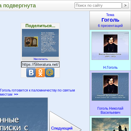
а подвергнута
Тема
Гоголь
Поделиться...
6 презентаций
Увеличить
Н.Гоголь
Гоголь готовится к паломничеству по святым
местам
>>
Гоголь Николай
Васильевич