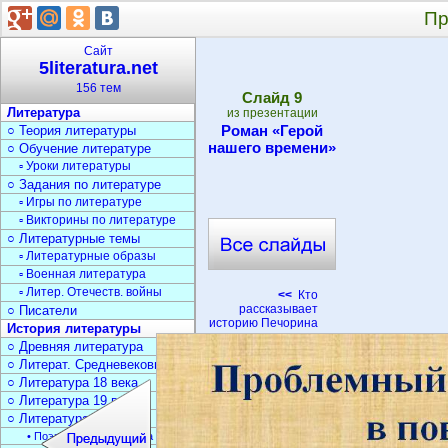
Пр
Сайт
5literatura.net
156 тем
Cлайд
9
Литература
из презентации
Роман «Герой
○ Теория литературы
нашего времени»
○ Обучение литературе
▫ Уроки литературы
○ Задания по литературе
▫ Игры по литературе
▫ Викторины по литературе
○ Литературные темы
▫ Литературные образы
▫ Военная литература
▫ Литер. Отечеств. войны
<<
Кто
рассказывает
○ Писатели
историю Печорина
История литературы
○ Древняя литература
○ Литерат. Средневековья
○ Литература 18 века
○ Литература 19 века
○ Литература 20 века
• Поэзия Серебрян. века