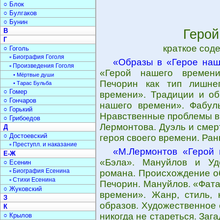
○ Блок
○ Булгаков
○ Бунин
В
Герой
Г
краткое сод
○ Гоголь
▫ Биография Гоголя
«Образы в «Герое наш
▫ Произведения Гоголя
«Герой нашего времени
• Мёртвые души
Печорин как тип лишне
• Тарас Бульба
○ Гомер
времени». Традиции и об
○ Гончаров
нашего времени». Фабул
○ Горький
Нравственные проблемы в
○ Грибоедов
Лермонтова. Дуэль и смер
Д
○ Достоевский
героя своего времени. Ран
▫ Преступл. и наказание
«М.Лермонтов «Герой
Е-Ж
«Бэла». Мануйлов и Уд
○ Есенин
▫ Биография Есенина
романа. Происхождение о
▫ Стихи Есенина
Печорин. Мануйлов. «Фата
○ Жуковский
времени». Жанр, стиль, 
З
образов. Художественное 
К
никогда не стареться. За
○ Крылов