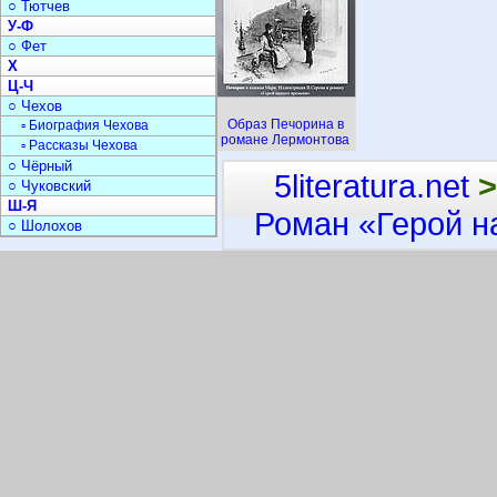
○ Тютчев
У-Ф
○ Фет
Х
Ц-Ч
○ Чехов
Образ Печорина в
▫ Биография Чехова
романе Лермонтова
▫ Рассказы Чехова
○ Чёрный
5literatura.net
>
○ Чуковский
Ш-Я
Роман «Герой н
○ Шолохов