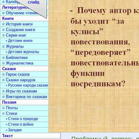
○ Календарь дат
Литературное чтение
○ Обучение чтению
Книги
○ История книги
○ Создание книги
○ Серии книг
▫ Детские книги
○ Журналы
▫ Детские журналы
○ Библиотеки
○ Журналистика
Сказки
○ Герои сказок
○ Сказки народов
▫ Русские народн.сказки
○ Игры по сказкам
○ Викторина по сказкам
Поэзия
○ Поэты
○ Стихи
▫ Стихи о природе
▫ Стихи о войне
▫ Загадки
Текст
Проблемный вопрос: р