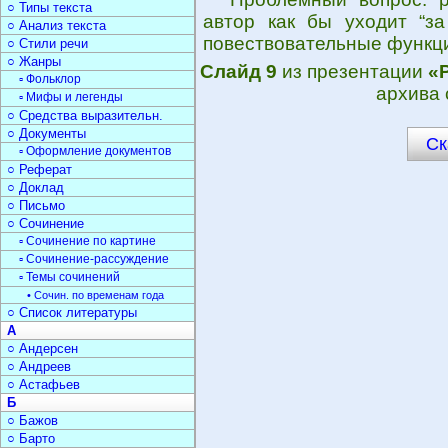
○ Типы текста
автор как бы уходит “за
○ Анализ текста
повествовательные функци
○ Стили речи
○ Жанры
Слайд 9
из презентации
«
▫ Фольклор
архива 
▫ Мифы и легенды
○ Средства выразительн.
○ Документы
Ск
▫ Оформление документов
○ Реферат
○ Доклад
○ Письмо
○ Сочинение
▫ Сочинение по картине
▫ Сочинение-рассуждение
▫ Темы сочинений
• Сочин. по временам года
○ Список литературы
А
○ Андерсен
○ Андреев
○ Астафьев
Б
○ Бажов
○ Барто