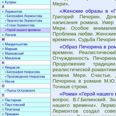
○ Куприн
Мери».
Л
«Женские образы в «Г
○ Лермонтов
Григорий Печорин. Доч
▫ Биография Лермонтова
▫ Творчество Лермонтова
написания романа. Умер 
▫ Стихи Лермонтова
Мери. Особое внимание
▫ Герой нашего времени
Проблема любви. Женские
○ Лесков
времени». Судьба Печорин
М
○ Мандельштам
«Образ Печорина в ро
○ Маршак
времени. Реалистическ
○ Маяковский
Отчужденность Печорин
○ Михалков
Н
Продолжение традиции
○ Некрасов
реалистической романтики
▫ Биография Некрасова
княжна Мери. Счастье.
▫ Произведения Некрасова
Печорина в романе М.Ю.Л
○ Носов
Точные строки.
О
▫ Пьесы Островского
«Роман «Герой нашего
П
вопрос. В.Г.Белинский. 
○ Пастернак
нашего времени». Лермо
○ Паустовский
○ Платонов
Лермонтов создал сов
○ Пришвин