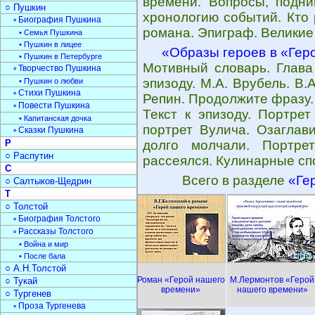
времени. Вопросы, подн
○ Пушкин
хронологию событий. Кто
▫ Биография Пушкина
романа. Эпиграф. Великие
• Семья Пушкина
• Пушкин в лицее
«Образы героев в «Гер
• Пушкин в Петербурге
Мотивный словарь. Глава
▫ Творчество Пушкина
эпизоду. М.А. Врубель. В.
• Пушкин о любви
▫ Стихи Пушкина
Репин. Продолжите фразу.
▫ Повести Пушкина
Текст к эпизоду. Портре
• Капитанская дочка
портрет Вулича. Озаглав
▫ Сказки Пушкина
Р
долго молчали. Портре
○ Распутин
рассеялся. Кулинарные сп
С
Всего в разделе
«Ге
○ Салтыков-Щедрин
Т
○ Толстой
▫ Биография Толстого
▫ Рассказы Толстого
• Война и мир
• После бала
○ А.Н.Толстой
Роман «Герой нашего
М.Лермонтов «Герой
○ Тукай
времени»
нашего времени»
○ Тургенев
▫ Проза Тургенева