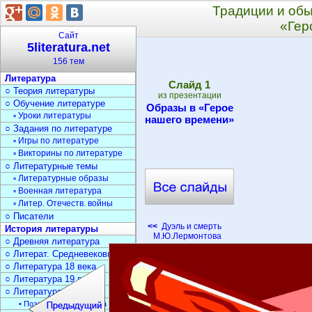
Традиции и обы
«Гер
Сайт
5literatura.net
156 тем
Литература
Cлайд
1
○ Теория литературы
из презентации
○ Обучение литературе
Образы в «Герое
▫ Уроки литературы
нашего времени»
○ Задания по литературе
▫ Игры по литературе
▫ Викторины по литературе
○ Литературные темы
▫ Литературные образы
▫ Военная литература
▫ Литер. Отечеств. войны
○ Писатели
<<
Дуэль и смерть
История литературы
М.Ю.Лермонтова
○ Древняя литература
○ Литерат. Средневековья
○ Литература 18 века
○ Литература 19 века
○ Литература 20 века
• Поэзия Серебрян. века