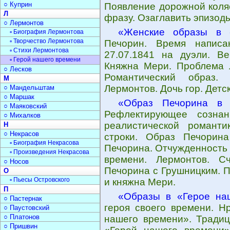
○ Куприн
Появление дорожной коля
Л
фразу. Озаглавить эпизод
○ Лермонтов
«Женские образы в 
▫ Биография Лермонтова
▫ Творчество Лермонтова
Печорин. Время написа
▫ Стихи Лермонтова
27.07.1841 на дуэли. Ве
▫ Герой нашего времени
Княжна Мери. Проблема 
○ Лесков
Романтический образ
М
Лермонтов. Дочь гор. Детс
○ Мандельштам
○ Маршак
«Образ Печорина в 
○ Маяковский
Рефлектирующее созна
○ Михалков
реалистической романти
Н
○ Некрасов
строки. Образ Печорин
▫ Биография Некрасова
Печорина. Отчужденность 
▫ Произведения Некрасова
времени. Лермонтов. Сч
○ Носов
Печорина с Грушницким. 
О
▫ Пьесы Островского
и княжна Мери.
П
«Образы в «Герое на
○ Пастернак
героя своего времени. Н
○ Паустовский
○ Платонов
нашего времени». Традиц
○ Пришвин