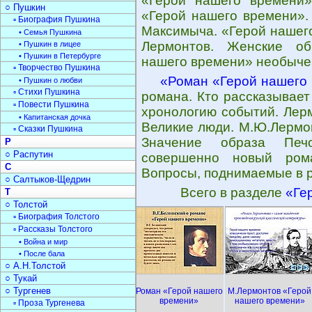
«Герой нашего времени»
○ Пушкин
«Герой нашего времени».
▫ Биография Пушкина
Максимыча. «Герой нашег
• Семья Пушкина
Лермонтов. Женские об
• Пушкин в лицее
• Пушкин в Петербурге
нашего времени» необыче
▫ Творчество Пушкина
«Роман «Герой нашего
• Пушкин о любви
▫ Стихи Пушкина
романа. Кто рассказывае
▫ Повести Пушкина
хронологию событий. Лер
• Капитанская дочка
Великие люди. М.Ю.Лермон
▫ Сказки Пушкина
Значение образа Печ
Р
○ Распутин
совершенно новый ром
С
Вопросы, поднимаемые в р
○ Салтыков-Щедрин
Всего в разделе
«Ге
Т
○ Толстой
▫ Биография Толстого
▫ Рассказы Толстого
• Война и мир
• После бала
○ А.Н.Толстой
○ Тукай
○ Тургенев
Роман «Герой нашего
М.Лермонтов «Герой
времени»
нашего времени»
▫ Проза Тургенева