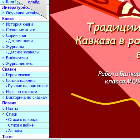
○ Календарь дат
Литературное чтение
○ Обучение чтению
Книги
○ История книги
○ Создание книги
○ Серии книг
▫ Детские книги
○ Журналы
▫ Детские журналы
○ Библиотеки
○ Журналистика
Сказки
○ Герои сказок
○ Сказки народов
▫ Русские народн.сказки
○ Игры по сказкам
○ Викторина по сказкам
Поэзия
○ Поэты
○ Стихи
▫ Стихи о природе
▫ Стихи о войне
▫ Загадки
Текст