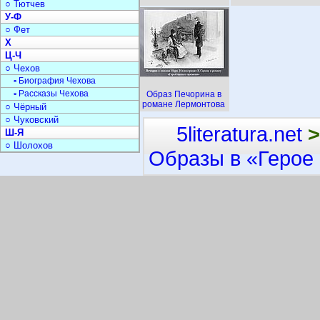
○ Тютчев
У-Ф
○ Фет
Х
Ц-Ч
○ Чехов
▫ Биография Чехова
▫ Рассказы Чехова
Образ Печорина в
романе Лермонтова
○ Чёрный
○ Чуковский
5literatura.net
>
Ш-Я
○ Шолохов
Образы в «Герое