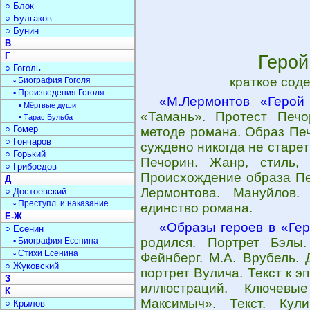
○ Блок
○ Булгаков
○ Бунин
В
Г
Герой
○ Гоголь
краткое сод
▫ Биография Гоголя
▫ Произведения Гоголя
«М.Лермонтов «Герой
• Мёртвые души
«Тамань». Протест Печо
• Тарас Бульба
○ Гомер
методе романа. Образ Печ
○ Гончаров
суждено никогда не старе
○ Горький
Печорин. Жанр, стиль, 
○ Грибоедов
Происхождение образа Пе
Д
Лермонтова. Мануйлов.
○ Достоевский
▫ Преступл. и наказание
единство романа.
Е-Ж
«Образы героев в «Ге
○ Есенин
родился. Портрет Бэлы.
▫ Биография Есенина
▫ Стихи Есенина
Фейнберг. М.А. Врубель.
○ Жуковский
портрет Вулича. Текст к 
З
иллюстраций. Ключевы
К
Максимыч». Текст. Кул
○ Крылов