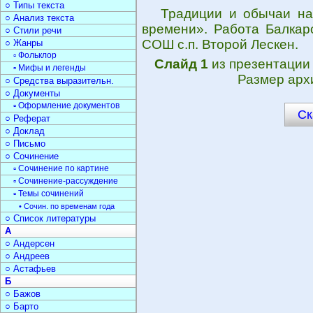
○ Типы текста
Традиции и обычаи на
○ Анализ текста
времени». Работа Балка
○ Стили речи
СОШ с.п. Второй Лескен.
○ Жанры
▫ Фольклор
Слайд 1
из презентаци
▫ Мифы и легенды
Размер арх
○ Средства выразительн.
○ Документы
▫ Оформление документов
Ск
○ Реферат
○ Доклад
○ Письмо
○ Сочинение
▫ Сочинение по картине
▫ Сочинение-рассуждение
▫ Темы сочинений
• Сочин. по временам года
○ Список литературы
А
○ Андерсен
○ Андреев
○ Астафьев
Б
○ Бажов
○ Барто