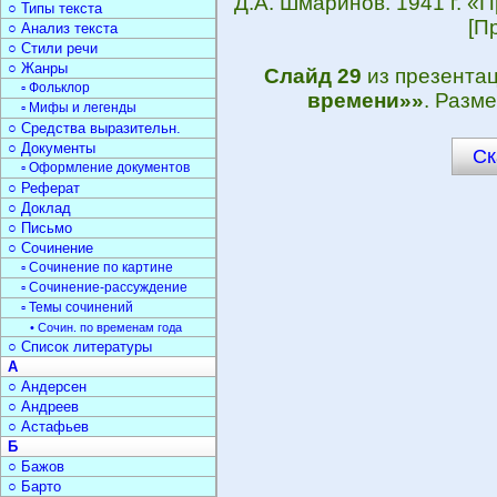
Д.А. Шмаринов. 1941 г. 
○ Типы текста
[П
○ Анализ текста
○ Стили речи
○ Жанры
Слайд 29
из презента
▫ Фольклор
времени»»
. Разм
▫ Мифы и легенды
○ Средства выразительн.
○ Документы
Ск
▫ Оформление документов
○ Реферат
○ Доклад
○ Письмо
○ Сочинение
▫ Сочинение по картине
▫ Сочинение-рассуждение
▫ Темы сочинений
• Сочин. по временам года
○ Список литературы
А
○ Андерсен
○ Андреев
○ Астафьев
Б
○ Бажов
○ Барто