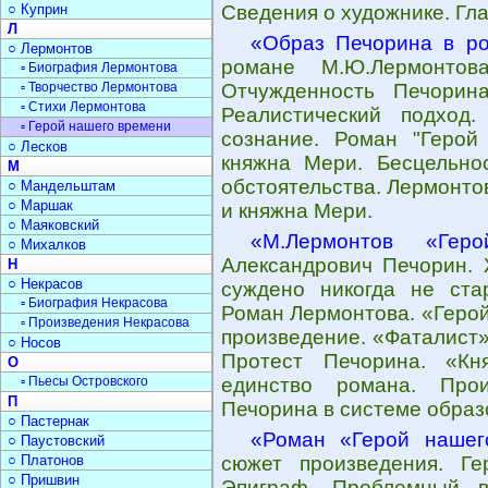
○ Куприн
Сведения о художнике. Гл
Л
«Образ Печорина в р
○ Лермонтов
романе М.Ю.Лермонтова
▫ Биография Лермонтова
▫ Творчество Лермонтова
Отчужденность Печорин
▫ Стихи Лермонтова
Реалистический подход
▫ Герой нашего времени
сознание. Роман "Герой
○ Лесков
княжна Мери. Бесцельно
М
обстоятельства. Лермонто
○ Мандельштам
○ Маршак
и княжна Мери.
○ Маяковский
«М.Лермонтов «Гер
○ Михалков
Александрович Печорин. Ж
Н
○ Некрасов
суждено никогда не ста
▫ Биография Некрасова
Роман Лермонтова. «Герой
▫ Произведения Некрасова
произведение. «Фаталист»
○ Носов
Протест Печорина. «Кн
О
▫ Пьесы Островского
единство романа. Про
П
Печорина в системе образ
○ Пастернак
«Роман «Герой нашег
○ Паустовский
○ Платонов
сюжет произведения. Г
○ Пришвин
Эпиграф. Проблемный в