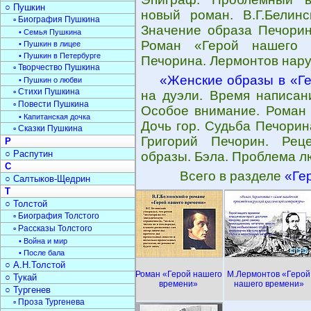
○ Пушкин
новый роман. В.Г.Белин
▫ Биография Пушкина
Значение образа Печорин
• Семья Пушкина
Роман «Герой нашего в
• Пушкин в лицее
• Пушкин в Петербурге
Печорина. Лермонтов нару
▫ Творчество Пушкина
«Женские образы в «Г
• Пушкин о любви
▫ Стихи Пушкина
на дуэли. Время написан
▫ Повести Пушкина
Особое внимание. Роман 
• Капитанская дочка
Дочь гор. Судьба Печорин
▫ Сказки Пушкина
Григорий Печорин. Рец
Р
○ Распутин
образы. Бэла. Проблема л
С
Всего в разделе
«Ге
○ Салтыков-Щедрин
Т
○ Толстой
▫ Биография Толстого
▫ Рассказы Толстого
• Война и мир
• После бала
○ А.Н.Толстой
Роман «Герой нашего
М.Лермонтов «Герой
○ Тукай
времени»
нашего времени»
○ Тургенев
▫ Проза Тургенева