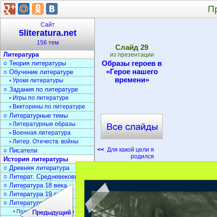
П
Сайт
5literatura.net
156 тем
Cлайд
29
Литература
из презентации
Образы героев в
○ Теория литературы
«Герое нашего
○ Обучение литературе
времени»
▫ Уроки литературы
○ Задания по литературе
▫ Игры по литературе
▫ Викторины по литературе
○ Литературные темы
▫ Литературные образы
▫ Военная литература
▫ Литер. Отечеств. войны
<<
Для какой цели я
○ Писатели
родился
История литературы
○ Древняя литература
○ Литерат. Средневековья
○ Литература 18 века
○ Литература 19 века
○ Литература 20 века
• Поэзия Серебрян. века