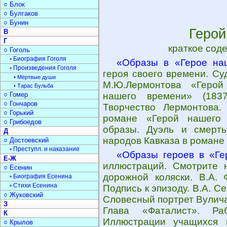
○ Блок
○ Булгаков
○ Бунин
Герой
В
Г
краткое сод
○ Гоголь
▫ Биография Гоголя
«Образы в «Герое на
▫ Произведения Гоголя
героя своего времени. Су
• Мёртвые души
М.Ю.Лермонтова «Герой
• Тарас Бульба
○ Гомер
нашего времени» (1837
○ Гончаров
Творчество Лермонтова.
○ Горький
романе «Герой нашего 
○ Грибоедов
образы. Дуэль и смерт
Д
народов Кавказа в романе
○ Достоевский
▫ Преступл. и наказание
«Образы героев в «Ге
Е-Ж
иллюстраций. Смотрите н
○ Есенин
дорожной коляски. В.А. 
▫ Биография Есенина
▫ Стихи Есенина
Подпись к эпизоду. В.А. С
○ Жуковский
Словесный портрет Вулича
З
Глава «Фаталист». Ра
К
Иллюстрации учащихся 
○ Крылов