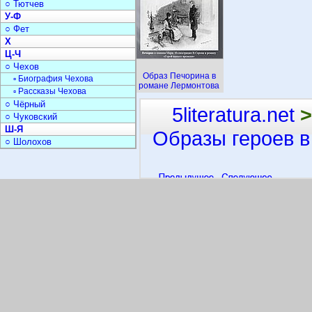
○ Тютчев
У-Ф
○ Фет
Х
Ц-Ч
○ Чехов
Образ Печорина в
▫ Биография Чехова
романе Лермонтова
▫ Рассказы Чехова
○ Чёрный
5literatura.net
>
○ Чуковский
Ш-Я
Образы героев в
○ Шолохов