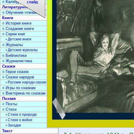
○ Календарь дат
Литературное чтение
○ Обучение чтению
Книги
○ История книги
○ Создание книги
○ Серии книг
▫ Детские книги
○ Журналы
▫ Детские журналы
○ Библиотеки
○ Журналистика
Сказки
○ Герои сказок
○ Сказки народов
▫ Русские народн.сказки
○ Игры по сказкам
○ Викторина по сказкам
Поэзия
○ Поэты
○ Стихи
▫ Стихи о природе
▫ Стихи о войне
▫ Загадки
Текст