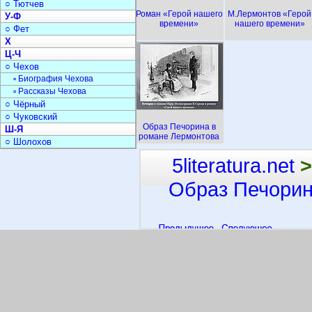
○ Тютчев
Роман «Герой нашего
М.Лермонтов «Герой
У-Ф
времени»
нашего времени»
○ Фет
Х
Ц-Ч
○ Чехов
▫ Биография Чехова
▫ Рассказы Чехова
○ Чёрный
○ Чуковский
Образ Печорина в
Ш-Я
романе Лермонтова
○ Шолохов
5literatura.net
>
Образ Печорин