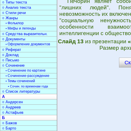
Печорин являет собо
○ Типы текста
"лишних людей". Пон
○ Анализ текста
○ Стили речи
невозможность их включен
○ Жанры
"социальную ненужност
▫ Фольклор
особенности взаимо
▫ Мифы и легенды
интеллигенции с общество
○ Средства выразительн.
○ Документы
Слайд 13
из презентации
«
▫ Оформление документов
Размер арх
○ Реферат
○ Доклад
○ Письмо
Ск
○ Сочинение
▫ Сочинение по картине
▫ Сочинение-рассуждение
▫ Темы сочинений
• Сочин. по временам года
○ Список литературы
А
○ Андерсен
○ Андреев
○ Астафьев
Б
○ Бажов
○ Барто