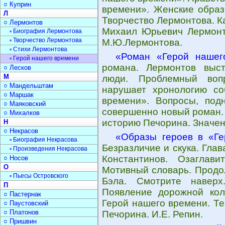
○ Куприн
времени». Женские образ
Л
Творчество Лермонтова. К
○ Лермонтов
Михаил Юрьевич Лермонто
▫ Биография Лермонтова
▫ Творчество Лермонтова
М.Ю.Лермонтова.
▫ Стихи Лермонтова
«Роман «Герой нашег
▫ Герой нашего времени
романа. Лермонтов выст
○ Лесков
М
люди. Проблемный вопр
○ Мандельштам
нарушает хронологию со
○ Маршак
времени». Вопросы, под
○ Маяковский
совершенно новый роман. 
○ Михалков
историю Печорина. Значен
Н
○ Некрасов
«Образы героев в «Г
▫ Биография Некрасова
Безразличие и скука. Гла
▫ Произведения Некрасова
Константинов. Озаглав
○ Носов
О
Мотивный словарь. Продо
▫ Пьесы Островского
Бэла. Смотрите наверх
П
Появление дорожной кол
○ Пастернак
Герой нашего времени. Тек
○ Паустовский
○ Платонов
Печорина. И.Е. Репин.
○ Пришвин