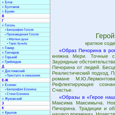
○ Блок
○ Булгаков
○ Бунин
В
Г
○ Гоголь
▫ Биография Гоголя
Герой
▫ Произведения Гоголя
• Мёртвые души
краткое сод
• Тарас Бульба
○ Гомер
«Образ Печорина в ро
○ Гончаров
княжна Мери. Точные ст
○ Горький
Заурядные обстоятельства
○ Грибоедов
Д
Печорина от людей. Бесц
○ Достоевский
Реалистический подход. 
▫ Преступл. и наказание
романе М.Ю.Лермонтова
Е-Ж
Рефлектирующее созна
○ Есенин
Счастье.
▫ Биография Есенина
▫ Стихи Есенина
«Образы в «Герое наш
○ Жуковский
Максима Максимыча. Но
З
Печорина. Традиции и об
К
○ Крылов
нашего времени». Нравст