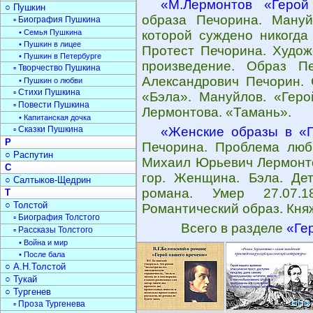
«М.Лермонтов «Геро
○ Пушкин
образа Печорина. Мануй
▫ Биография Пушкина
• Семья Пушкина
которой суждено никогда 
• Пушкин в лицее
Протест Печорина. Худож
• Пушкин в Петербурге
произведение. Образ П
▫ Творчество Пушкина
Александрович Печорин. 
• Пушкин о любви
▫ Стихи Пушкина
«Бэла». Мануйлов. «Геро
▫ Повести Пушкина
Лермонтова. «Тамань».
• Капитанская дочка
▫ Сказки Пушкина
«Женские образы в «
Р
Печорина. Проблема люб
○ Распутин
Михаил Юрьевич Лермонто
С
гор. Женщина. Бэла. Дет
○ Салтыков-Щедрин
романа. Умер 27.07.
Т
○ Толстой
Романтический образ. Кня
▫ Биография Толстого
Всего в разделе
«Ге
▫ Рассказы Толстого
• Война и мир
• После бала
○ А.Н.Толстой
○ Тукай
○ Тургенев
▫ Проза Тургенева