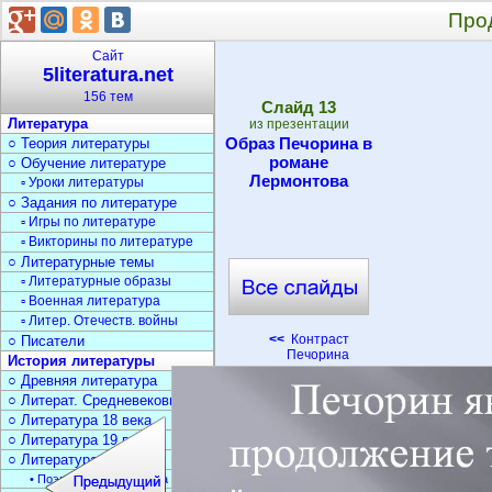
Про
Сайт
5literatura.net
156 тем
Cлайд
13
Литература
из презентации
Образ Печорина в
○ Теория литературы
романе
○ Обучение литературе
Лермонтова
▫ Уроки литературы
○ Задания по литературе
▫ Игры по литературе
▫ Викторины по литературе
○ Литературные темы
▫ Литературные образы
▫ Военная литература
▫ Литер. Отечеств. войны
<<
Контраст
○ Писатели
Печорина
История литературы
○ Древняя литература
○ Литерат. Средневековья
○ Литература 18 века
○ Литература 19 века
○ Литература 20 века
• Поэзия Серебрян. века