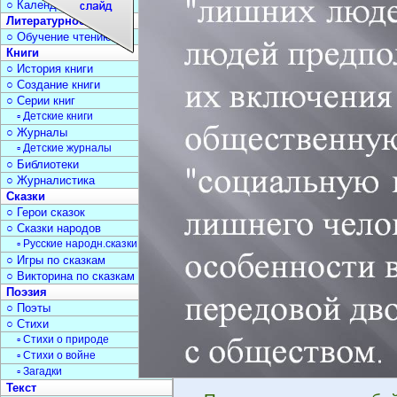
○ Календарь дат
Литературное чтение
○ Обучение чтению
Книги
○ История книги
○ Создание книги
○ Серии книг
▫ Детские книги
○ Журналы
▫ Детские журналы
○ Библиотеки
○ Журналистика
Сказки
○ Герои сказок
○ Сказки народов
▫ Русские народн.сказки
○ Игры по сказкам
○ Викторина по сказкам
Поэзия
○ Поэты
○ Стихи
▫ Стихи о природе
▫ Стихи о войне
▫ Загадки
Текст