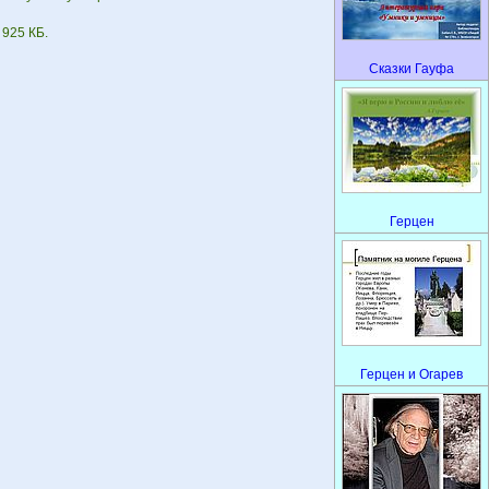
 925 КБ.
Сказки Гауфа
Герцен
Герцен и Огарев