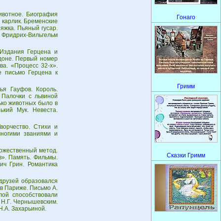
ивотное. Биография
Гонаго
й карлик. Бременские
яжка. Пьяный гусар.
. Фридрих-Вильгельм
Издания Герцена и
ндоне. Первый номер
ва. «Процесс 32-х».
е письмо Герцена к
Гримм
ья Гауфов. Король.
 Палочки с львиной
ько животных было в
ький Мук. Невеста.
ворчество. Стихи и
многими званиями и
дожественный метод.
Сказки Гримм
». Память. Фильмы.
ич Грин. Романтика
друзей образовался
в Париже. Письмо А.
лой способствовали
с Н.Г. Чернышевским.
Н.А. Захарьиной.