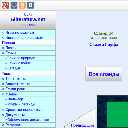
○ Библиотеки
○ Журналистика
Сказки
Сайт
○ Герои сказок
5literatura.net
○ Сказки народов
156 тем
▫ Русские народн.сказки
○ Игры по сказкам
Cлайд
14
○ Викторина по сказкам
из презентации
Поэзия
Сказки Гауфа
○ Поэты
○ Стихи
▫ Стихи о природе
▫ Стихи о войне
▫ Загадки
Текст
○ Типы текста
○ Анализ текста
○ Стили речи
○ Жанры
▫ Фольклор
▫ Мифы и легенды
○ Средства выразительн.
○ Документы
▫ Оформление документов
○ Реферат