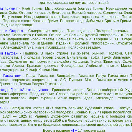
краткое содержание других презентаций
ки Гримм»
- Якоб Гримм. Мы любим сказки братьев Гримм. Невиданное ж
имм. Осёл. Отрывки из сказок. Викторина. Венский конгресс. Соломинка. Зло
 Вступление. Инсценировка сказок. Капризная королевна. Королевна. Портн
. Персонаж сказки братьев Гримм. Раскрасавица. Идём мы к Братьям Гримм
 Обидные прозвища.
ен и Огарев»
- Содержание лекции. План издания «Полярной звезды». 
Письмо Белинского к Гоголю. Основание Вольной русской типографии в Ло
» о направлении новой газеты. Вольная печать А.И. Герцена и Н.П. Огаре
ение материала по изданиям. Издания «Вольной типографии». Открыто
у Александру II. Значимые публикации «Полярной звезды».
ки Гауфа»
- Надпись. В какой стране вы живёте. Умники. Подарки. Сем
пистолеты. По следам героев сказок Вильгельма Гауфа. Гауф Вильгельм.
рава. Сколько лет вы прожили на службе у колдуньи. Туфли. Животные. Скол
спожи Ахавзи. Красная дорожка. Фрикадельки. Любимый напиток. Мален
 манускрипты. Калиф. Карлик Нос.
л Гамзатов»
- Расул Гамзатов. Биография. Гамзатов Расул Гамзатович. Т
щная творческая энергия поэта. А.С. Пушкин. Мать. Гамзатов отмечен 
Дагестана. Поэзия Расула Гамзатова.
сандр Грин «Алые паруса»»
- Гриновские чтения. Бюст на набережной. Ху
слова «феерия». Предсказание. Словарная работа. Замысел «Алых парусов
ин на почтовой марке Украины. Алые паруса. Идея. Александр Степанов
еерия.
ен»
- Сегодня вся Россия чтит память великого художника слова… Вокруг 
жок революционно настроенной молодёжи. Осенью 1869 г. Герцен поселился 
В 1824 — 1825 гг. Раннему духовному развитию Герцена с большой си
я от прочитанных книг. Летом 1859 г. в Лондоне Герцен тайно встречается 
Герцен выехал из Вятки во Владимир, женившись на своей двоюродной сестре 
Всего в разделе
«Г»
17 презентаций