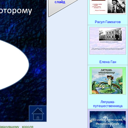
Расул Гамзатов
Елена Ган
Лягушка-
путешественница
бманувшему короля