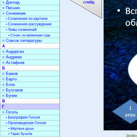
○ Доклад
○ Письмо
○ Сочинение
▫ Сочинение по картине
▫ Сочинение-рассуждение
▫ Темы сочинений
• Сочин. по временам года
○ Список литературы
А
○ Андерсен
○ Андреев
○ Астафьев
Б
○ Бажов
○ Барто
○ Блок
○ Булгаков
○ Бунин
В
Г
○ Гоголь
▫ Биография Гоголя
▫ Произведения Гоголя
• Мёртвые души
• Тарас Бульба
Зелён