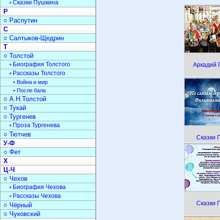
▫ Сказки Пушкина
Р
○ Распутин
С
○ Салтыков-Щедрин
Т
○ Толстой
▫ Биография Толстого
Аркадий 
▫ Рассказы Толстого
• Война и мир
• После бала
○ А.Н.Толстой
○ Тукай
○ Тургенев
▫ Проза Тургенева
○ Тютчев
Сказки 
У-Ф
○ Фет
Х
Ц-Ч
○ Чехов
▫ Биография Чехова
▫ Рассказы Чехова
Сказки 
○ Чёрный
○ Чуковский