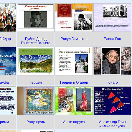
Гайдар
Рубен Давид
Расул Гамзатов
Елена Ган
Гонсалес Гальего
Гауфа
Герцен
Герцен и Огарев
Гонаго
Гримм
Рапунцель
Алые паруса
Александр Грин
«Алые паруса»