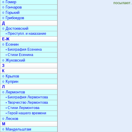
○ Гомер
посылают…
○ Гончаров
○ Горький
○ Грибоедов
Д
○ Достоевский
▫ Преступл. и наказание
Е-Ж
○ Есенин
▫ Биография Есенина
▫ Стихи Есенина
○ Жуковский
З
К
○ Крылов
○ Куприн
Л
○ Лермонтов
▫ Биография Лермонтова
▫ Творчество Лермонтова
▫ Стихи Лермонтова
▫ Герой нашего времени
○ Лесков
М
○ Мандельштам