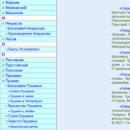
○ Маршак
○ Маяковский
«Сказ
братьев Гр
○ Михалков
музыканты.
Н
Персонажи
○ Некрасов
Прусский.
▫ Биография Некрасова
«Герц
▫ Произведения Некрасова
Огарева. 
«Колокола
○ Носов
Распредел
О
Император
▫ Пьесы Островского
«Сказ
П
Красивые 
○ Пастернак
головой. Т
доме у го
○ Паустовский
Старинные
○ Платонов
«Расу
○ Пришвин
поэмы. Мо
○ Пушкин
премиями 
▫ Биография Пушкина
«Алек
• Семья Пушкина
Значение 
• Пушкин в лицее
Музеи. Гр
А.Грина. Ф
• Пушкин в Петербурге
▫ Творчество Пушкина
«Герц
тесный кру
• Пушкин о любви
Герцену. 
▫ Стихи Пушкина
впечатлени
▫ Повести Пушкина
В 1837 г. 
• Капитанская дочка