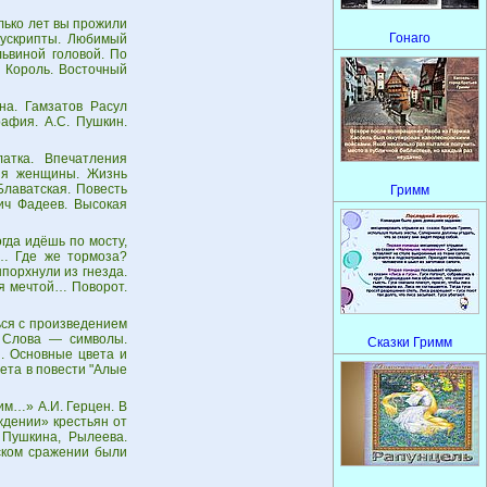
лько лет вы прожили
Гонаго
нускрипты. Любимый
львиной головой. По
. Король. Восточный
на. Гамзатов Расул
рафия. А.С. Пушкин.
атка. Впечатления
ния женщины. Жизнь
лаватская. Повесть
Гримм
ич Фадеев. Высокая
гда идёшь по мосту,
ы… Где же тормоза?
порхнули из гнезда.
ся мечтой… Поворот.
ься с произведением
. Слова — символы.
Сказки Гримм
. Основные цвета и
ета в повести "Алые
им…» А.И. Герцен. В
ждении» крестьян от
 Пушкина, Рылеева.
ском сражении были