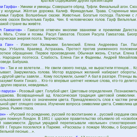
краткое содержание других презентаций
ки Гауфа»
- Умники и умницы. Совершите обряд. Туфли. Финальный агон. Ско
 у колдуньи. Жёлтая дорожка. Калиф. Фрикадельки. Трава. Старинные ма
Семья Гауфов. Волшебные сказки. Животные. Богатые господа. Палочки с 
роев сказок Вильгельма Гауфа. Чин. 6 человеческих голов. Гауф Вильгельм
какой стране вы живёте.
л Гамзатов»
- Гамзатов отмечен многими званиями и премиями Дагеста
ч. Мать. Стихи и поэмы. Расул Гамзатов. Поэзия Расула Гамзатова. Биог
рческая энергия поэта. Творчество.
на Ган»
- Известия Калмыкии. Белинский. Елена Андреевна Ган. Пал
ицы. Утбалла. Краевед. Астрахань. Протест против униженного положе
роткое обращение. Первое произведение. Обычная жизнь. Статья. Елена Б
. Народная поэтесса. Слабость. Елена Ган и Фадеевы. Андрей Михайлов
оведи. Бабушка.
го»
- Так и не взле­тели… Не свили своего гнезда, не вырастили птенцов… Ко
тывает. Закружилась голо­ва. Мотор вздорных желаний набирает оборо­т
-другой цветы завяли… Кому послужили, сынки? А бал в разгаре. Птенцы вы
вразуми! Книги Гонаго… Кто-то впервые шепчет нежные слова, кто-то делит
других оврагах, невидимых.
 паруса»
- Розовый цвет. Голубой цвет. Цветовые определения. Познакомит
Чудакова. Возвращенный ад. Классическая традиция цветовой символики
ользования слов со значением цвета. Принадлежность слов к частям речи
ьной цвет спящего океана. Изучение вопроса символики цвета. Символика цв
Грина. Рыжие глаза.
ен»
- «Русский по рождению, русский по воспитанию и…русский сердцем сво
рцен покинул Лондон. В 1861 г. царское правительство объявило об «освобо
й зависимости. Друзья украдкой переписывали «вольные» стихотворения
69 г. Герцен поселился в Париже. «Рассказы о пожаре Москвы, о Бородин
бельной песнью…».