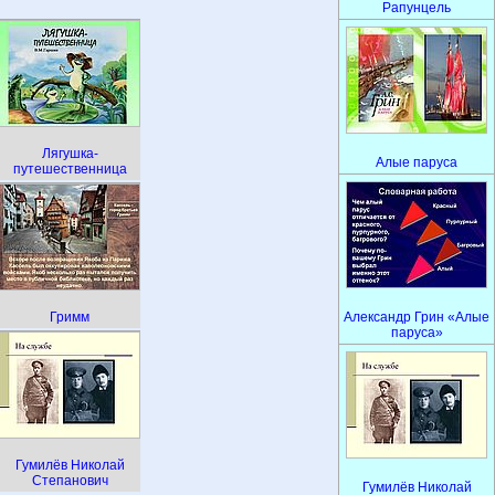
Рапунцель
Лягушка-
Алые паруса
путешественница
Гримм
Александр Грин «Алые
паруса»
Гумилёв Николай
Степанович
Гумилёв Николай