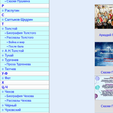
▫ Сказки Пушкина
Р
○ Распутин
С
○ Салтыков-Щедрин
Т
○ Толстой
▫ Биография Толстого
Аркадий 
▫ Рассказы Толстого
• Война и мир
• После бала
○ А.Н.Толстой
○ Тукай
○ Тургенев
▫ Проза Тургенева
○ Тютчев
Сказки 
У-Ф
○ Фет
Х
Ц-Ч
○ Чехов
▫ Биография Чехова
▫ Рассказы Чехова
○ Чёрный
Сказки 
○ Чуковский