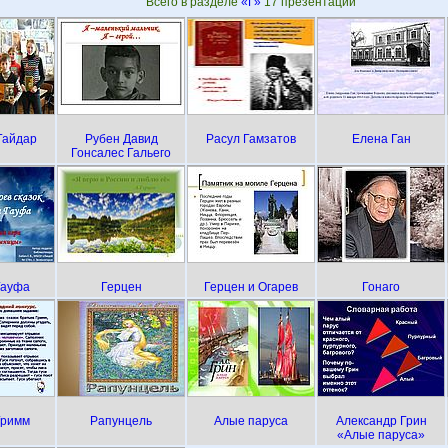
Всего в разделе
«Г»
17 презентаций
Гайдар
Рубен Давид
Расул Гамзатов
Елена Ган
Гонсалес Гальего
Гауфа
Герцен
Герцен и Огарев
Гонаго
Гримм
Рапунцель
Алые паруса
Александр Грин
«Алые паруса»