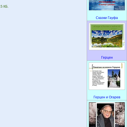
5 КБ.
Сказки Гауфа
Герцен
Герцен и Огарев