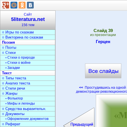
○ Библиотеки
○ Журналистика
Сказки
Сайт
○ Герои сказок
5literatura.net
○ Сказки народов
156 тем
▫ Русские народн.сказки
Cлайд
39
○ Игры по сказкам
из презентации
○ Викторина по сказкам
Герцен
Поэзия
○ Поэты
○ Стихи
▫ Стихи о природе
▫ Стихи о войне
▫ Загадки
Текст
○ Типы текста
○ Анализ текста
<<
Простудившись на одной 
○ Стили речи
демонстрации революционного
○ Жанры
▫ Фольклор
▫ Мифы и легенды
○ Средства выразительн.
○ Документы
▫ Оформление документов
○ Реферат