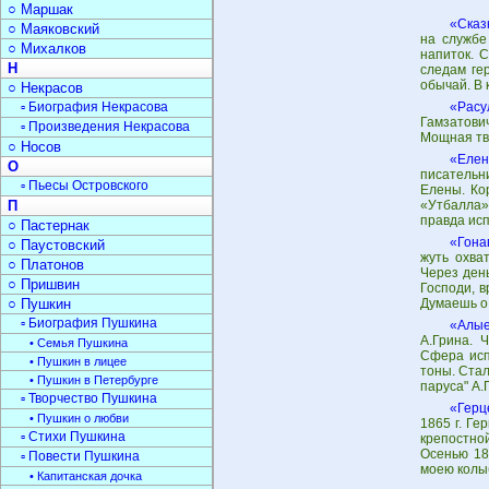
○ Маршак
«Сказ
○ Маяковский
на службе
○ Михалков
напиток. 
Н
следам ге
обычай. В 
○ Некрасов
▫ Биография Некрасова
«Расу
Гамзатови
▫ Произведения Некрасова
Мощная тво
○ Носов
«Еле
О
писательн
▫ Пьесы Островского
Елены. Ко
П
«Утбалла»
правда исп
○ Пастернак
«Гона
○ Паустовский
жуть охва
○ Платонов
Через день
○ Пришвин
Господи, 
○ Пушкин
Думаешь о 
▫ Биография Пушкина
«Алые
А.Грина. 
• Семья Пушкина
Сфера исп
• Пушкин в лицее
тоны. Стал
• Пушкин в Петербурге
паруса" А.
▫ Творчество Пушкина
«Герц
• Пушкин о любви
1865 г. Ге
▫ Стихи Пушкина
крепостно
Осенью 18
▫ Повести Пушкина
моею колы
• Капитанская дочка