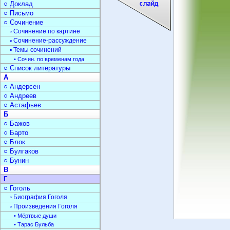
○ Доклад
○ Письмо
○ Сочинение
▫ Сочинение по картине
▫ Сочинение-рассуждение
▫ Темы сочинений
• Сочин. по временам года
○ Список литературы
А
○ Андерсен
○ Андреев
○ Астафьев
Б
○ Бажов
○ Барто
○ Блок
○ Булгаков
○ Бунин
В
Г
○ Гоголь
▫ Биография Гоголя
▫ Произведения Гоголя
• Мёртвые души
• Тарас Бульба