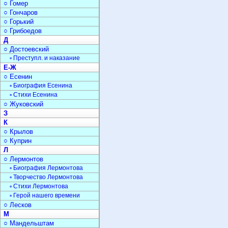
○ Гомер
○ Гончаров
○ Горький
○ Грибоедов
Д
○ Достоевский
▫ Преступл. и наказание
Е-Ж
○ Есенин
▫ Биография Есенина
▫ Стихи Есенина
○ Жуковский
З
К
○ Крылов
○ Куприн
Л
○ Лермонтов
▫ Биография Лермонтова
▫ Творчество Лермонтова
▫ Стихи Лермонтова
▫ Герой нашего времени
○ Лесков
М
○ Мандельштам