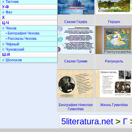
○ Тютчев
У-Ф
○ Фет
Х
Сказки Гауфа
Герцен
Ц-Ч
○ Чехов
▫ Биография Чехова
▫ Рассказы Чехова
○ Чёрный
○ Чуковский
Ш-Я
○ Шолохов
Сказки Гримм
Рапунцель
Биография Николая
Жизнь Гумилёва
Гумилёва
5literatura.net
>
Г