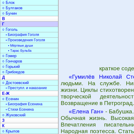
○ Блок
○ Булгаков
○ Бунин
В
Г
○ Гоголь
▫ Биография Гоголя
▫ Произведения Гоголя
• Мёртвые души
• Тарас Бульба
○ Гомер
○ Гончаров
○ Горький
краткое сод
○ Грибоедов
«Гумилёв Николай Ст
Д
людьми. На службе. Ни
○ Достоевский
▫ Преступл. и наказание
жизни. Циклы стихотворен
Е-Ж
творческой деятельнос
○ Есенин
Возвращение в Петроград.
▫ Биография Есенина
▫ Стихи Есенина
«Елена Ган»
- Бабушка.
○ Жуковский
Обычная жизнь. Высокая
З
Впечатления писательн
К
Народная поэтесса. Стать
○ Крылов