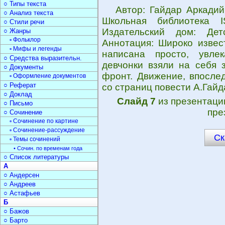
○ Типы текста
Автор: Гайдар Аркадий
○ Анализ текста
Школьная библиотека IS
○ Стили речи
Издательский дом: Дет
○ Жанры
▫ Фольклор
Аннотация: Широко извес
▫ Мифы и легенды
написана просто, увле
○ Средства выразительн.
девчонки взяли на себя 
○ Документы
фронт. Движение, впосле
▫ Оформление документов
○ Реферат
со страниц повести А.Гайда
○ Доклад
Слайд 7
из презентац
○ Письмо
пре
○ Сочинение
▫ Сочинение по картине
▫ Сочинение-рассуждение
Ск
▫ Темы сочинений
• Сочин. по временам года
○ Список литературы
А
○ Андерсен
○ Андреев
○ Астафьев
Б
○ Бажов
○ Барто