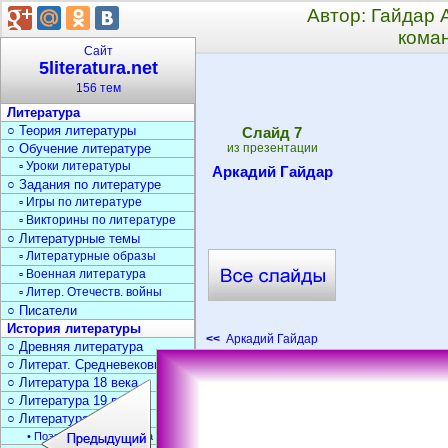
Автор: Гайдар 
кома
Сайт
5literatura.net
156 тем
Литература
○ Теория литературы
Cлайд
7
○ Обучение литературе
из презентации
▫ Уроки литературы
Аркадий Гайдар
○ Задания по литературе
▫ Игры по литературе
▫ Викторины по литературе
○ Литературные темы
▫ Литературные образы
▫ Военная литература
▫ Литер. Отечеств. войны
○ Писатели
История литературы
<<
Аркадий Гайдар
○ Древняя литература
○ Литерат. Средневековья
○ Литература 18 века
○ Литература 19 века
○ Литература 20 века
• Поэзия Серебрян. века