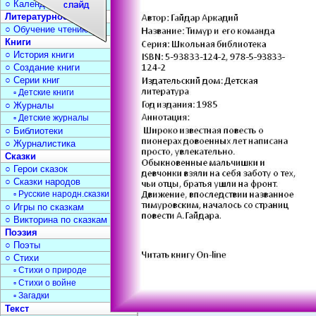
○ Календарь дат
Литературное чтение
○ Обучение чтению
Книги
○ История книги
○ Создание книги
○ Серии книг
▫ Детские книги
○ Журналы
▫ Детские журналы
○ Библиотеки
○ Журналистика
Сказки
○ Герои сказок
○ Сказки народов
▫ Русские народн.сказки
○ Игры по сказкам
○ Викторина по сказкам
Поэзия
○ Поэты
○ Стихи
▫ Стихи о природе
▫ Стихи о войне
▫ Загадки
Текст