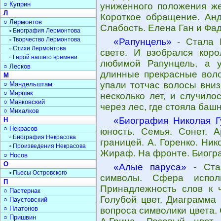
○ Куприн
униженного положения же
Л
Короткое обращение. Ан
○ Лермонтов
Слабость. Елена Ган и Фа
▫ Биография Лермонтова
▫ Творчество Лермонтова
«Рапунцель»
- Стала Р
▫ Стихи Лермонтова
свете. И взобрался кор
▫ Герой нашего времени
любимой Рапунцель, а 
○ Лесков
длинные прекрасные воло
М
упали тотчас волосы вниз
○ Мандельштам
○ Маршак
несколько лет, и случило
○ Маяковский
через лес, где стояла башн
○ Михалков
«Биография Николая Г
Н
○ Некрасов
юность. Семья. Сонет. А
▫ Биография Некрасова
границей. А. Горенко. Ни
▫ Произведения Некрасова
Жираф. На фронте. Биогр
○ Носов
О
«Алые паруса»
- Стал
▫ Пьесы Островского
символы. Сфера испол
П
Принадлежность слов к ч
○ Пастернак
Голубой цвет. Диаграмма
○ Паустовский
○ Платонов
вопроса символики цвета.
○ Пришвин