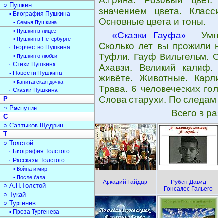
А.Грина. Розовый цвет
○ Пушкин
значением цвета. Класс
▫ Биография Пушкина
Основные цвета и тоны.
• Семья Пушкина
• Пушкин в лицее
«Сказки Гауфа»
- Умн
• Пушкин в Петербурге
Сколько лет вы прожили 
▫ Творчество Пушкина
Туфли. Гауф Вильгельм. 
• Пушкин о любви
▫ Стихи Пушкина
Ахавзи. Великий калиф.
▫ Повести Пушкина
живёте. Животные. Карли
• Капитанская дочка
Трава. 6 человеческих го
▫ Сказки Пушкина
Слова старухи. По следам 
Р
○ Распутин
Всего в р
С
○ Салтыков-Щедрин
Т
○ Толстой
▫ Биография Толстого
▫ Рассказы Толстого
• Война и мир
• После бала
Аркадий Гайдар
Рубен Давид
○ А.Н.Толстой
Гонсалес Гальего
○ Тукай
○ Тургенев
▫ Проза Тургенева