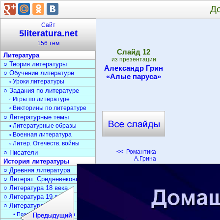
Д
Сайт
5literatura.net
156 тем
Cлайд
12
Литература
из презентации
○ Теория литературы
Александр Грин
○ Обучение литературе
«Алые паруса»
▫ Уроки литературы
○ Задания по литературе
▫ Игры по литературе
▫ Викторины по литературе
○ Литературные темы
▫ Литературные образы
▫ Военная литература
▫ Литер. Отечеств. войны
<<
Романтика
○ Писатели
А.Грина
История литературы
○ Древняя литература
○ Литерат. Средневековья
○ Литература 18 века
○ Литература 19 века
○ Литература 20 века
• Поэзия Серебрян. века