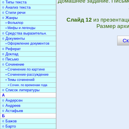
Домашнее задание. Письме
○ Типы текста
○ Анализ текста
○ Стили речи
○ Жанры
Слайд 12
из презента
▫ Фольклор
Размер архи
▫ Мифы и легенды
○ Средства выразительн.
○ Документы
Ск
▫ Оформление документов
○ Реферат
○ Доклад
○ Письмо
○ Сочинение
▫ Сочинение по картине
▫ Сочинение-рассуждение
▫ Темы сочинений
• Сочин. по временам года
○ Список литературы
А
○ Андерсен
○ Андреев
○ Астафьев
Б
○ Бажов
○ Барто