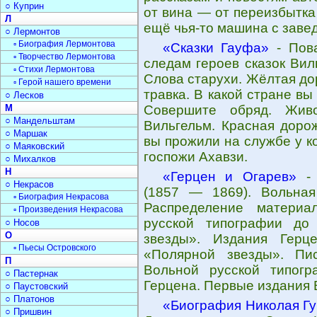
○ Куприн
от вина — от переизбытка 
Л
ещё чья-то ма­шина с зав
○ Лермонтов
▫ Биография Лермонтова
«Сказки Гауфа»
- Пова
▫ Творчество Лермонтова
следам героев сказок Вил
▫ Стихи Лермонтова
Слова старухи. Жёлтая до
▫ Герой нашего времени
травка. В какой стране в
○ Лесков
М
Совершите обряд. Живо
○ Мандельштам
Вильгельм. Красная дорож
○ Маршак
вы прожили на службе у к
○ Маяковский
госпожи Ахавзи.
○ Михалков
Н
«Герцен и Огарев»
- 
○ Некрасов
(1857 — 1869). Вольная
▫ Биография Некрасова
Распределение материа
▫ Произведения Некрасова
русской типографии до
○ Носов
О
звезды». Издания Герц
▫ Пьесы Островского
«Полярной звезды». Пи
П
Вольной русской типог
○ Пастернак
Герцена. Первые издания 
○ Паустовский
○ Платонов
«Биография Николая Г
○ Пришвин