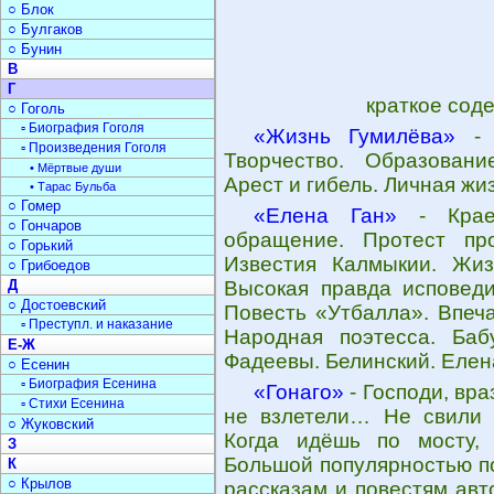
○ Блок
○ Булгаков
○ Бунин
В
Г
краткое сод
○ Гоголь
▫ Биография Гоголя
«Жизнь Гумилёва»
- 
▫ Произведения Гоголя
Творчество. Образовани
• Мёртвые души
Арест и гибель. Личная жи
• Тарас Бульба
○ Гомер
«Елена Ган»
- Краев
○ Гончаров
обращение. Протест пр
○ Горький
Известия Калмыкии. Жиз
○ Грибоедов
Д
Высокая правда исповеди
○ Достоевский
Повесть «Утбалла». Впеча
▫ Преступл. и наказание
Народная поэтесса. Баб
Е-Ж
Фадеевы. Белинский. Елен
○ Есенин
▫ Биография Есенина
«Гонаго»
- Господи, вра
▫ Стихи Есенина
не взле­тели… Не свили 
○ Жуковский
Когда идёшь по мосту, ж
З
Большой популярностью по
К
○ Крылов
рассказам и повестям авт