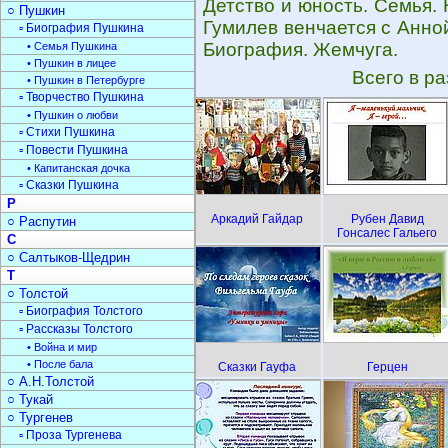
Детство и юность. Семья.
○ Пушкин
Гумилев венчается с Анной
▫ Биография Пушкина
Биография. Жемчуга.
• Семья Пушкина
• Пушкин в лицее
Всего в р
• Пушкин в Петербурге
▫ Творчество Пушкина
• Пушкин о любви
▫ Стихи Пушкина
▫ Повести Пушкина
• Капитанская дочка
▫ Сказки Пушкина
Р
Аркадий Гайдар
Рубен Давид
○ Распутин
Гонсалес Гальего
С
○ Салтыков-Щедрин
Т
○ Толстой
▫ Биография Толстого
▫ Рассказы Толстого
• Война и мир
• После бала
Сказки Гауфа
Герцен
○ А.Н.Толстой
○ Тукай
○ Тургенев
▫ Проза Тургенева