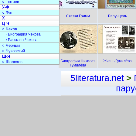
○ Тютчев
У-Ф
○ Фет
Сказки Гримм
Рапунцель
Х
Ц-Ч
○ Чехов
▫ Биография Чехова
▫ Рассказы Чехова
○ Чёрный
○ Чуковский
Ш-Я
Биография Николая
Жизнь Гумилёва
○ Шолохов
Гумилёва
5literatura.net
>
пару