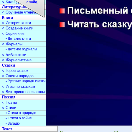
○ Календарь дат
Литературное чтение
○ Обучение чтению
Книги
○ История книги
○ Создание книги
○ Серии книг
▫ Детские книги
○ Журналы
▫ Детские журналы
○ Библиотеки
○ Журналистика
Сказки
○ Герои сказок
○ Сказки народов
▫ Русские народн.сказки
○ Игры по сказкам
○ Викторина по сказкам
Поэзия
○ Поэты
○ Стихи
▫ Стихи о природе
▫ Стихи о войне
▫ Загадки
Текст