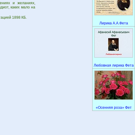
ениях и желаниях,
диот, каких мало на
тацией 1898 КБ.
Лирика А.А.Фета
Любовная лирика Фета
«Осенняя роза» Фет