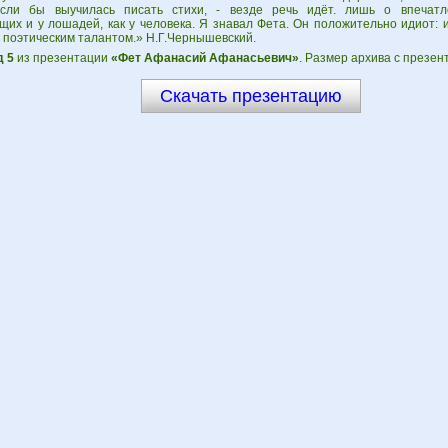
сли бы выучилась писать стихи, - везде речь идёт. лишь о впечатл
их и у лошадей, как у человека. Я знавал Фета. Он положительно идиот: и
с поэтическим талантом.» Н.Г.Чернышевский.
 5
из презентации
«Фет Афанасий Афанасьевич»
. Размер архива с презен
Скачать презентацию