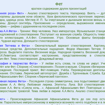
Фет
краткое содержание других презентаций
нняя роза» Фет»
- Анализ стихотворного текста. Наперекор. Веять — дуть
еоргины дыханьем ночи обожгло. Урок филологического прочтения лиричес
дна, царица роза. Мятлев И. П. Ты очертаньем и дыханьем весною веешь 
ины. Дохнул сентябрь. Приложение — определение, выраженное именем
ифма — рифма с ударением на последнем слоге.
ка А.А.Фета»
- Тренинг. Мир человека. Указ императора. Музыкальная станци
редложений в стихотворении. Поступает на военную службу. Общность темат
те иллюстрацию. А.А.Фет. Сочинение. Утро. Основные факты биографи
. Чудная картина. Допишите стихотворение.
ия Тютчева и Фета»
- Окончательный вариант стихотворения. Картины
енные средства. Дополнительные ощущения. Федор Иванович Тютчев. П
гроза. Выделите глаголы. Весенние воды. Народная примета. Весенний дож
.И.Левитана соответствует настроению, представленному в стихот
ич Фет. Тема стихотворения. Дождливый вечер.
рафия и творчество Фета»
- У любви есть слова, те слова не умрут. Уче
Фёт или Фет. Сборник «Стихотворения». Поэзия в музыке. Сборник «Вечерние
ождения. Последний приют. Фет-помещик. Учёба. Переводческая деятельн
нание. Отставка. Лирический автопортрет. Дружба с Тургеневым. Служба. Е
Афанасьевич Фет. Сборник «Лирический пантеон».
вная лирика Фета»
- Последняя строка симметрична, она подытоживает дв
ирики А. А. Фета. Любовная лирика. Эпитеты. Луна. Всё стихотворение
ение А.А. Фета «Сияла ночь…». Афанасий Афанасьевич Фет. Повторные «
тверостишие тревогой. Тема любви в лирике А.А.Фета. Анализ стихотворен
Фет»
- Происхождение Афанасия Афанасьевича Фета до сих пор оста
м. Параллельно импрессионизму в живописи возникло нечто подобное и в ли