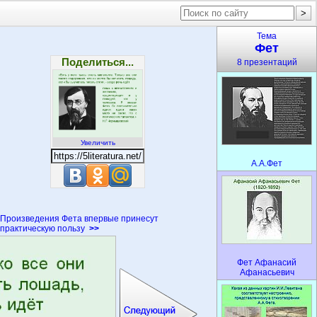
Тема
Фет
Поделиться...
8 презентаций
Увеличить
А.А.Фет
Произведения Фета впервые принесут
практическую пользу
>>
Фет Афанасий
Афанасьевич