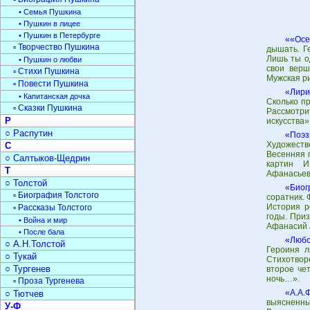
• Семья Пушкина
• Пушкин в лицее
• Пушкин в Петербурге
««Осе
▫ Творчество Пушкина
дышать. Г
Лишь ты о
• Пушкин о любви
свои верш
▫ Стихи Пушкина
Мужская р
▫ Повести Пушкина
«Лири
• Капитанская дочка
Сколько п
▫ Сказки Пушкина
Рассмотри
Р
искусства»
○ Распутин
«Поэз
Художеств
С
Весенняя 
○ Салтыков-Щедрин
картин И
Т
Афанасьев
○ Толстой
«Биог
▫ Биография Толстого
соратник. 
История р
▫ Рассказы Толстого
годы. Приз
• Война и мир
Афанасий 
• После бала
«Любо
○ А.Н.Толстой
Героиня л
○ Тукай
Стихотвор
○ Тургенев
второе че
ночь…».
▫ Проза Тургенева
«А.А.
○ Тютчев
выясненны
У-Ф