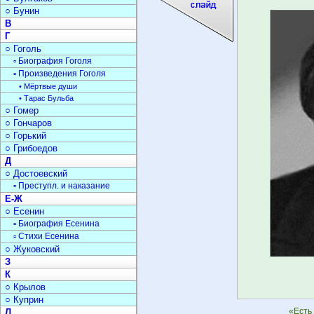
○ Бунин
В
Г
○ Гоголь
▫ Биография Гоголя
▫ Произведения Гоголя
• Мёртвые души
• Тарас Бульба
○ Гомер
○ Гончаров
○ Горький
○ Грибоедов
Д
○ Достоевский
▫ Преступл. и наказание
Е-Ж
○ Есенин
▫ Биография Есенина
▫ Стихи Есенина
○ Жуковский
З
К
○ Крылов
○ Куприн
«Есть
Л