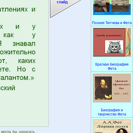
Поэзия Тютчева и Фета
Краткая биография
Фета
Биография и
творчество Фета
х могла бы написать