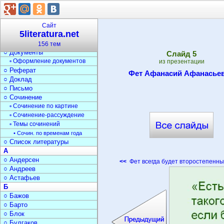
○ Стили речи
○ Жанры
▫ Фольклор
Сайт
5literatura.net
▫ Мифы и легенды
○ Средства выразительн.
156 тем
○ Документы
Cлайд
5
▫ Оформление документов
из презентации
○ Реферат
Фет Афанасий Афанасье
○ Доклад
○ Письмо
○ Сочинение
▫ Сочинение по картине
▫ Сочинение-рассуждение
▫ Темы сочинений
• Сочин. по временам года
○ Список литературы
А
○ Андерсен
<<
Фет всегда будет второстепенны
○ Андреев
○ Астафьев
Б
○ Бажов
○ Барто
○ Блок
○ Булгаков