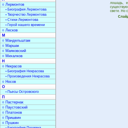
лошадь, е
○ Лермонтов
существующ
▫ Биография Лермонтова
свете. Но 
▫ Творчество Лермонтова
Слайд
▫ Стихи Лермонтова
▫ Герой нашего времени
○ Лесков
М
○ Мандельштам
○ Маршак
○ Маяковский
○ Михалков
Н
○ Некрасов
▫ Биография Некрасова
▫ Произведения Некрасова
○ Носов
О
▫ Пьесы Островского
П
○ Пастернак
○ Паустовский
○ Платонов
○ Пришвин
○ Пушкин
▫ Биография Пушкина