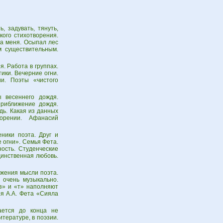
, задувать, тянуть,
кого стихотворения.
на меня. Осыпал лес
 существительным.
я. Работа в группах.
ики. Вечерние огни.
и. Поэты «чистого
 весеннего дождя.
риближение дождя.
дь. Какая из данных
ворении. Афанасий
ники поэта. Друг и
 огни». Семья Фета.
ость. Студенческие
динственная любовь.
ижения мысли поэта.
 очень музыкально.
з» и «т» наполняют
ия А.А. Фета «Сияла
ется до конца не
тературе, в поэзии.