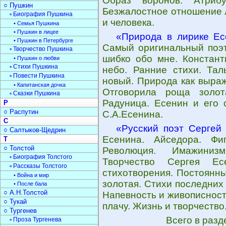
Образ воронов. Атрибу
○ Пушкин
Безжалостное отношение 
▫ Биография Пушкина
и человека.
• Семья Пушкина
• Пушкин в лицее
«Природа в лирике Ес
• Пушкин в Петербурге
Самый оригинальный поэт.
▫ Творчество Пушкина
шибко обо мне. Констант
• Пушкин о любви
▫ Стихи Пушкина
небо. Ранние стихи. Тал
▫ Повести Пушкина
новый. Природа как выра
• Капитанская дочка
Отговорила роща золот
▫ Сказки Пушкина
Радуница. Есенин и его 
Р
○ Распутин
С.А.Есенина.
С
«Русский поэт Сергей
○ Салтыков-Щедрин
Есенина. Айседора. Фиг
Т
○ Толстой
Революция. Имажиниз
▫ Биография Толстого
Творчество Сергея Ес
▫ Рассказы Толстого
стихотворения. Постоянн
• Война и мир
золотая. Стихи последних
• После бала
○ А.Н.Толстой
Напевность и живописность
○ Тукай
плачу. Жизнь и творчество
○ Тургенев
Всего в раз
▫ Проза Тургенева