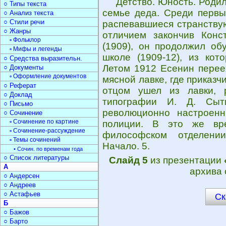
Детство. Юность. Родил
○ Типы текста
семье деда. Среди первы
○ Анализ текста
○ Стили речи
распевавшиеся странству
○ Жанры
отличием закончив Конс
▫ Фольклор
(1909), он продолжил об
▫ Мифы и легенды
школе (1909-12), из кот
○ Средства выразительн.
Летом 1912 Есенин перее
○ Документы
▫ Оформление документов
мясной лавке, где приказч
○ Реферат
отцом ушел из лавки, р
○ Доклад
типографии И. Д. Сыт
○ Письмо
революционно настроен
○ Сочинение
▫ Сочинение по картине
полиции. В это же вре
▫ Сочинение-рассуждение
философском отделении
▫ Темы сочинений
Начало. 5.
• Сочин. по временам года
○ Список литературы
Слайд 5
из презентации
А
архива 
○ Андерсен
○ Андреев
○ Астафьев
Ск
Б
○ Бажов
○ Барто