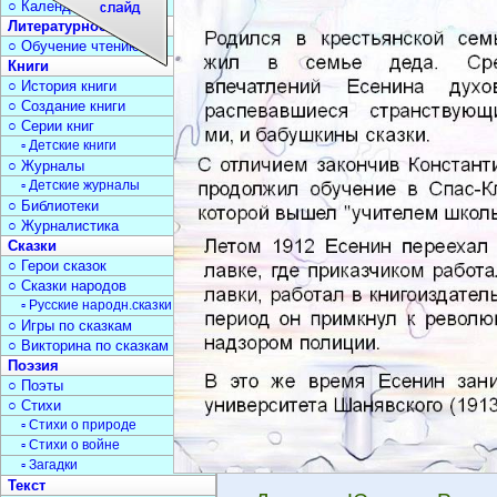
○ Календарь дат
Литературное чтение
○ Обучение чтению
Книги
○ История книги
○ Создание книги
○ Серии книг
▫ Детские книги
○ Журналы
▫ Детские журналы
○ Библиотеки
○ Журналистика
Сказки
○ Герои сказок
○ Сказки народов
▫ Русские народн.сказки
○ Игры по сказкам
○ Викторина по сказкам
Поэзия
○ Поэты
○ Стихи
▫ Стихи о природе
▫ Стихи о войне
▫ Загадки
Текст