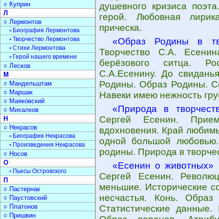
○ Куприн
душевного кризиса поэта
Л
герой. Любовная лирик
○ Лермонтов
прическа.
▫ Биография Лермонтова
▫ Творчество Лермонтова
«Образ Родины в тв
▫ Стихи Лермонтова
Творчество С.А. Есенин
▫ Герой нашего времени
берёзового ситца. Ро
○ Лесков
С.А.Есенину. До свиданья
М
Родины. Образ Родины. С
○ Мандельштам
○ Маршак
Навеки имею нежность гру
○ Маяковский
«Природа в творчест
○ Михалков
Сергей Есенин. Прием
Н
○ Некрасов
вдохновения. Край любимы
▫ Биография Некрасова
одной большой любовью. 
▫ Произведения Некрасова
родины. Природа в творче
○ Носов
О
«Есенин о животных»
-
▫ Пьесы Островского
Сергей Есенин. Революц
П
меньшие. Исторические с
○ Пастернак
несчастья. Конь. Образ
○ Паустовский
○ Платонов
Статистические данные.
○ Пришвин