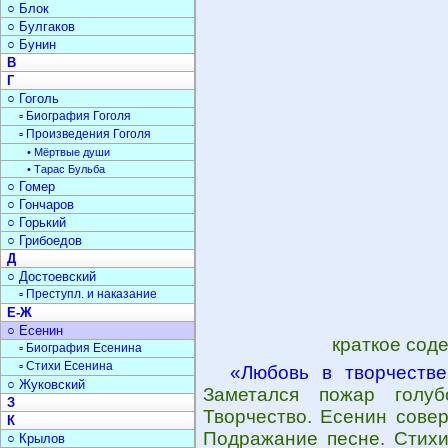
○ Блок
○ Булгаков
○ Бунин
В
Г
○ Гоголь
▫ Биография Гоголя
▫ Произведения Гоголя
• Мёртвые души
• Тарас Бульба
○ Гомер
○ Гончаров
○ Горький
○ Грибоедов
Д
○ Достоевский
▫ Преступл. и наказание
Е-Ж
○ Есенин
краткое сод
▫ Биография Есенина
▫ Стихи Есенина
«Любовь в творчеств
○ Жуковский
Заметался пожар голу
З
Творчество. Есенин совер
К
Подражание песне. Стихи
○ Крылов