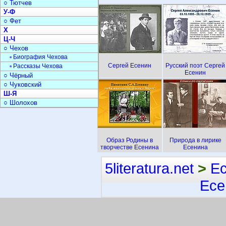
○ Тютчев
У-Ф
○ Фет
Х
Ц-Ч
○ Чехов
▫ Биография Чехова
Сергей Есенин
Русский поэт Сергей
▫ Рассказы Чехова
Есенин
○ Чёрный
○ Чуковский
Ш-Я
○ Шолохов
Образ Родины в
Природа в лирике
творчестве Есенина
Есенина
5literatura.net
>
Е
Есе