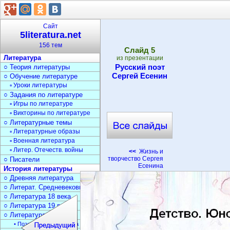
Сайт
5literatura.net
156 тем
Cлайд
5
Литература
из презентации
Русский поэт
○ Теория литературы
Сергей Есенин
○ Обучение литературе
▫ Уроки литературы
○ Задания по литературе
▫ Игры по литературе
▫ Викторины по литературе
○ Литературные темы
▫ Литературные образы
▫ Военная литература
▫ Литер. Отечеств. войны
<<
Жизнь и
творчество Сергея
○ Писатели
Есенина
История литературы
○ Древняя литература
○ Литерат. Средневековья
○ Литература 18 века
○ Литература 19 века
○ Литература 20 века
• Поэзия Серебрян. века