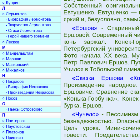
○ Куприн
Собственный оригинальн
Л
Евтушенко. Евтушенко — 
○ Лермонтов
яркий и, безусловно, самы
▫ Биография Лермонтова
▫ Творчество Лермонтова
«Ершов»
- Старинный 
▫ Стихи Лермонтова
Ершовой. Современный чит
▫ Герой нашего времени
конь заржал. Конек-Го
○ Лесков
М
Петербургский университе
○ Мандельштам
Фото начала ХХ века. Му
○ Маршак
Пётр Павлович Ершов. Пут
○ Маяковский
Учился в Тобольской гимна
○ Михалков
Н
«Сказка Ершова «Кон
○ Некрасов
Произведение народное.
▫ Биография Некрасова
Ершовиче. Сравнение сказ
▫ Произведения Некрасова
«Конька-Горбунка». Конек
○ Носов
О
бурка. Ершов.
▫ Пьесы Островского
«Чучело»
- Пессимизм 
П
безнадежностью. Опасный
○ Пастернак
○ Паустовский
Цель урока. Мини-сочи
○ Платонов
повести. Предательство
○ Пришвин