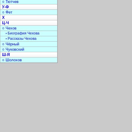
○ Тютчев
У-Ф
○ Фет
Х
Ц-Ч
○ Чехов
▫ Биография Чехова
▫ Рассказы Чехова
○ Чёрный
○ Чуковский
Ш-Я
○ Шолохов