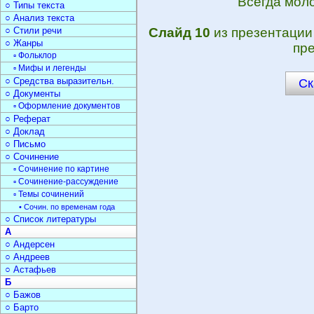
Всегда моло
○ Типы текста
○ Анализ текста
○ Стили речи
Слайд 10
из презентаци
○ Жанры
пре
▫ Фольклор
▫ Мифы и легенды
○ Средства выразительн.
Ск
○ Документы
▫ Оформление документов
○ Реферат
○ Доклад
○ Письмо
○ Сочинение
▫ Сочинение по картине
▫ Сочинение-рассуждение
▫ Темы сочинений
• Сочин. по временам года
○ Список литературы
А
○ Андерсен
○ Андреев
○ Астафьев
Б
○ Бажов
○ Барто