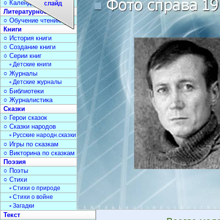
○ Календарь дат
Литературное чтение
○ Обучение чтению
Книги
○ История книги
○ Создание книги
○ Серии книг
▫ Детские книги
○ Журналы
▫ Детские журналы
○ Библиотеки
○ Журналистика
Сказки
○ Герои сказок
○ Сказки народов
▫ Русские народн.сказки
○ Игры по сказкам
○ Викторина по сказкам
Поэзия
○ Поэты
○ Стихи
▫ Стихи о природе
▫ Стихи о войне
▫ Загадки
Текст