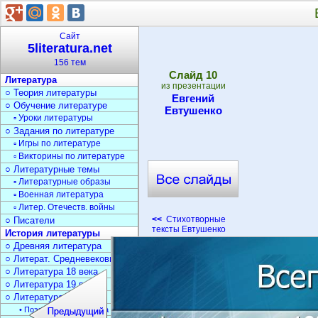
Сайт
5literatura.net
156 тем
Cлайд
10
Литература
из презентации
○ Теория литературы
Евгений
○ Обучение литературе
Евтушенко
▫ Уроки литературы
○ Задания по литературе
▫ Игры по литературе
▫ Викторины по литературе
○ Литературные темы
▫ Литературные образы
▫ Военная литература
▫ Литер. Отечеств. войны
<<
Стихотворные
○ Писатели
тексты Евтушенко
История литературы
○ Древняя литература
○ Литерат. Средневековья
○ Литература 18 века
○ Литература 19 века
○ Литература 20 века
• Поэзия Серебрян. века