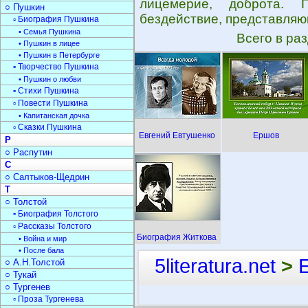
лицемерие, доброта.
○ Пушкин
бездействие, представляю
▫ Биография Пушкина
• Семья Пушкина
Всего в ра
• Пушкин в лицее
• Пушкин в Петербурге
▫ Творчество Пушкина
• Пушкин о любви
▫ Стихи Пушкина
▫ Повести Пушкина
• Капитанская дочка
▫ Сказки Пушкина
Евгений Евтушенко
Ершов
Р
○ Распутин
С
○ Салтыков-Щедрин
Т
○ Толстой
▫ Биография Толстого
▫ Рассказы Толстого
Биография Житкова
• Война и мир
• После бала
5literatura.net
>
○ А.Н.Толстой
○ Тукай
○ Тургенев
▫ Проза Тургенева