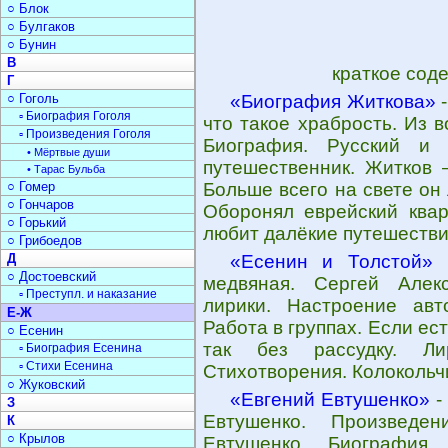
○ Блок
○ Булгаков
○ Бунин
В
краткое сод
Г
○ Гоголь
«Биография Житкова»
-
▫ Биография Гоголя
что такое храбрость. Из в
▫ Произведения Гоголя
Биография. Русский и с
• Мёртвые души
путешественник. Житков 
• Тарас Бульба
○ Гомер
Больше всего на свете он
○ Гончаров
Оборонял еврейский квар
○ Горький
любит далёкие путешестви
○ Грибоедов
Д
«Есенин и Толстой»
-
○ Достоевский
медвяная. Сергей Алек
▫ Преступл. и наказание
лирики. Настроение авт
Е-Ж
Работа в группах. Если ест
○ Есенин
так без рассудку. Ли
▫ Биография Есенина
▫ Стихи Есенина
Стихотворения. Колокольчи
○ Жуковский
«Евгений Евтушенко»
-
З
Евтушенко. Произведен
К
○ Крылов
Евтушенко. Биография.