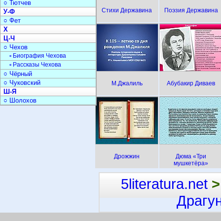
○ Тютчев
Стихи Державина
Поэзия Державина
У-Ф
○ Фет
Х
Ц-Ч
○ Чехов
▫ Биография Чехова
▫ Рассказы Чехова
○ Чёрный
○ Чуковский
М.Джалиль
Абубакир Диваев
Ш-Я
○ Шолохов
Дрожжин
Дюма «Три
мушкетёра»
5literatura.net
>
Драгу