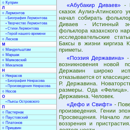
○ Куприн
«Абубакир Диваев»
- П
Л
сказок Аулиэ-Атинского 
○ Лермонтов
начал собирать фолькло
▫ Биография Лермонтова
▫ Творчество Лермонтова
Диваев - Истинный энц
▫ Стихи Лермонтова
фольклора казахского нар
▫ Герой нашего времени
исследовательские стать
○ Лесков
Баксы в жизни киргиза К
М
приметы.
○ Мандельштам
○ Маршак
«Поэзия Державина»
-
○ Маяковский
возникновения новой п
○ Михалков
Державин широко исп
Н
○ Некрасов
отказывается от классицис
▫ Биография Некрасова
Р. Державина. Новаторс
▫ Произведения Некрасова
размеры. Ода «Фелица». 
○ Носов
Державина. Человек.
О
▫ Пьесы Островского
«Дефо и Свифт»
- Пов
П
произведения. Гении эпо
○ Пастернак
Просвещения. Начало лит
○ Паустовский
○ Платонов
воззрения и пристрастия
○ Пришвин
деятельности.