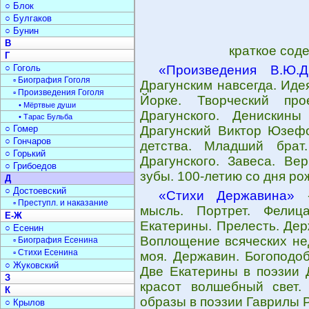
○ Блок
○ Булгаков
○ Бунин
В
краткое сод
Г
○ Гоголь
«Произведения В.Ю.Др
▫ Биография Гоголя
Драгунским навсегда. Иде
▫ Произведения Гоголя
Йорке. Творческий пр
• Мёртвые души
Драгунского. Денискин
• Тарас Бульба
○ Гомер
Драгунский Виктор Юзефо
○ Гончаров
детства. Младший брат
○ Горький
Драгунского. Завеса. Вер
○ Грибоедов
зубы. 100-летию со дня р
Д
○ Достоевский
«Стихи Державина»
-
▫ Преступл. и наказание
мысль. Портрет. Фелиц
Е-Ж
Екатерины. Прелесть. Дер
○ Есенин
Воплощение всяческих не
▫ Биография Есенина
▫ Стихи Есенина
моя. Державин. Богоподо
○ Жуковский
Две Екатерины в поэзии 
З
красот волшебный свет.
К
образы в поэзии Гаврилы 
○ Крылов