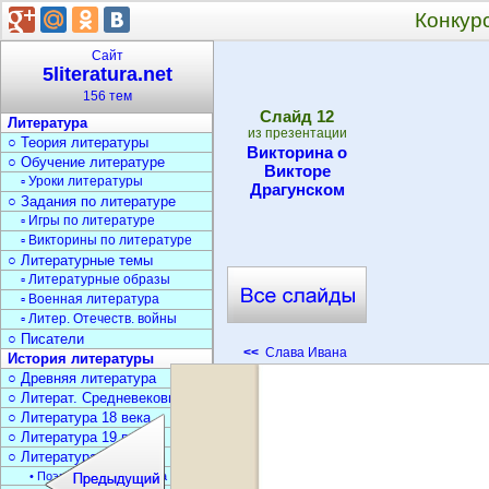
Конкурс
Сайт
5literatura.net
156 тем
Cлайд
12
Литература
из презентации
○ Теория литературы
Викторина о
○ Обучение литературе
Викторе
▫ Уроки литературы
Драгунском
○ Задания по литературе
▫ Игры по литературе
▫ Викторины по литературе
○ Литературные темы
▫ Литературные образы
▫ Военная литература
▫ Литер. Отечеств. войны
○ Писатели
<<
Слава Ивана
История литературы
○ Древняя литература
○ Литерат. Средневековья
○ Литература 18 века
○ Литература 19 века
○ Литература 20 века
• Поэзия Серебрян. века