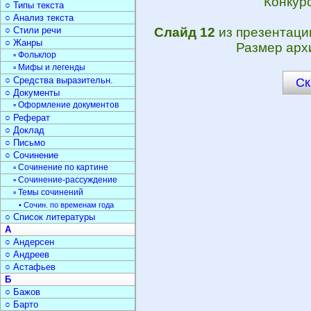
Конкурс
○ Типы текста
○ Анализ текста
○ Стили речи
Слайд 12
из презентац
○ Жанры
Размер арх
▫ Фольклор
▫ Мифы и легенды
○ Средства выразительн.
Ск
○ Документы
▫ Оформление документов
○ Реферат
○ Доклад
○ Письмо
○ Сочинение
▫ Сочинение по картине
▫ Сочинение-рассуждение
▫ Темы сочинений
• Сочин. по временам года
○ Список литературы
А
○ Андерсен
○ Андреев
○ Астафьев
Б
○ Бажов
○ Барто