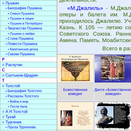
○ Пушкин
«М.Джалиль»
- М.Джали
▫ Биография Пушкина
оперы и балета им. М.Д
• Семья Пушкина
• Пушкин в лицее
приходилось Джалилю. Уч
• Пушкин в Петербурге
Казнь. К 105 — летию со
▫ Творчество Пушкина
Советского Союза. Ранн
• Пушкин о любви
▫ Стихи Пушкина
Амина. Память. Моабитски
▫ Повести Пушкина
Всего в р
• Капитанская дочка
▫ Сказки Пушкина
Р
○ Распутин
С
○ Салтыков-Щедрин
Т
○ Толстой
Божественная
Данте «Божественна
▫ Биография Толстого
комедия
комедия»
▫ Рассказы Толстого
• Война и мир
• После бала
○ А.Н.Толстой
○ Тукай
○ Тургенев
▫ Проза Тургенева