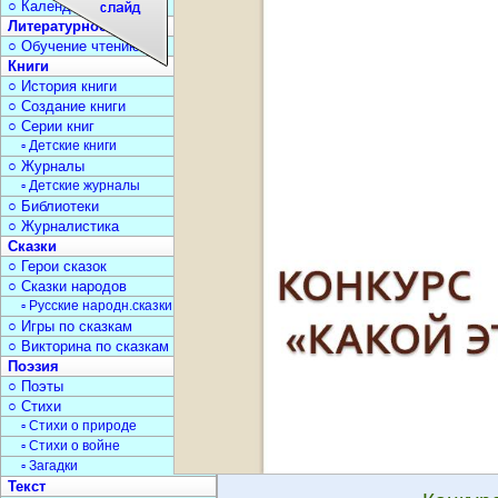
○ Календарь дат
Литературное чтение
○ Обучение чтению
Книги
○ История книги
○ Создание книги
○ Серии книг
▫ Детские книги
○ Журналы
▫ Детские журналы
○ Библиотеки
○ Журналистика
Сказки
○ Герои сказок
○ Сказки народов
▫ Русские народн.сказки
○ Игры по сказкам
○ Викторина по сказкам
Поэзия
○ Поэты
○ Стихи
▫ Стихи о природе
▫ Стихи о войне
▫ Загадки
Текст