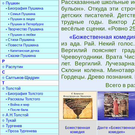
Рассказанные школьные и
○ Пушкин
бульон». Откуда эти стро
▫ Биография Пушкина
• Семья Пушкина
детских писателей. Детст
• Пушкин в лицее
трудные годы. Виктор Д
• Пушкин в Петербурге
весёлые сценки. «Ровно 25
▫ Творчество Пушкина
• Пушкин о любви
«Божественная комеди
▫ Стихи Пушкина
из ада. Рай. Некий голос
▫ Повести Пушкина
Вергилий поясняет гра
• Капитанская дочка
▫ Сказки Пушкина
Чревоугодники. Врата Чис
Р
лет. Вергилий. Лучезарн
○ Распутин
Склони колена. Минотавр
С
Гордецы. Древо познания.
○ Салтыков-Щедрин
Т
Всего в р
○ Толстой
▫ Биография Толстого
▫ Рассказы Толстого
• Война и мир
• После бала
○ А.Н.Толстой
○ Тукай
○ Тургенев
Божественная
Данте «Божественна
▫ Проза Тургенева
комедия
комедия»