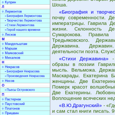
○ Куприн
Шоша.
Л
«Биография и творче
○ Лермонтов
▫ Биография Лермонтова
почву современности. Де
▫ Творчество Лермонтова
императрицы. Гаврила Де
▫ Стихи Лермонтова
жизни. Склонность Де
▫ Герой нашего времени
Сумарокова. Правила
○ Лесков
М
Тредьяковского. Держа
○ Мандельштам
Державина. Державин
○ Маршак
деятельности поэта. Служб
○ Маяковский
○ Михалков
«Стихи Державина»
- 
Н
образы в поэзии Гаврил
○ Некрасов
мысль. Вельможа. Держа
▫ Биография Некрасова
Маскарады. Екатерина Б
▫ Произведения Некрасова
женщины. Две Екатерин
○ Носов
О
Померк красот волшебный
▫ Пьесы Островского
Две Екатерины. Любовн
П
Воплощение всяческих нед
○ Пастернак
○ Паустовский
«В.Ю.Драгунский»
- «Гд
○ Платонов
и сам стал книги писать. 
○ Пришвин