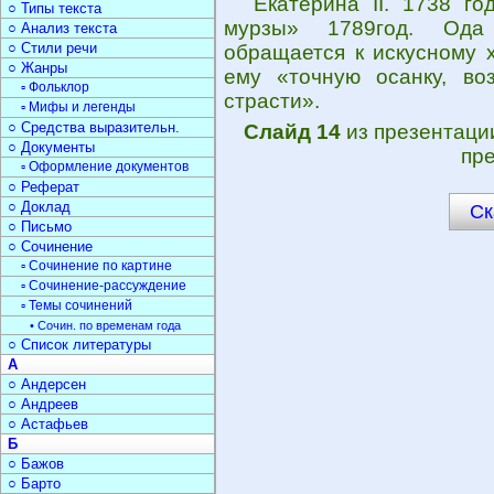
Екатерина II. 1738 го
○ Типы текста
мурзы» 1789год. Ода
○ Анализ текста
○ Стили речи
обращается к искусному 
○ Жанры
ему «точную осанку, во
▫ Фольклор
страсти».
▫ Мифы и легенды
○ Средства выразительн.
Слайд 14
из презентац
○ Документы
пре
▫ Оформление документов
○ Реферат
○ Доклад
Ск
○ Письмо
○ Сочинение
▫ Сочинение по картине
▫ Сочинение-рассуждение
▫ Темы сочинений
• Сочин. по временам года
○ Список литературы
А
○ Андерсен
○ Андреев
○ Астафьев
Б
○ Бажов
○ Барто