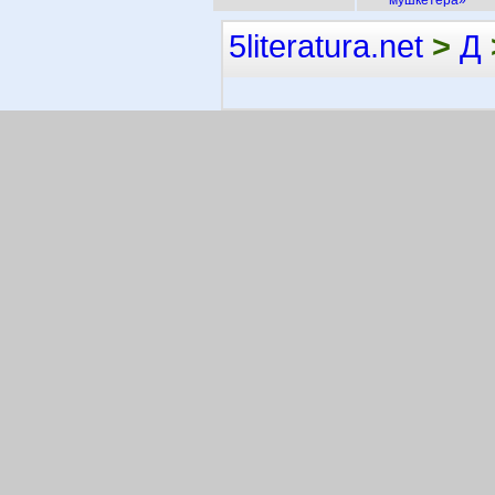
мушкетёра»
5literatura.net
>
Д