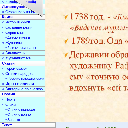
○ Календарь дат
Литературное чтение
○ Обучение чтению
Книги
○ История книги
○ Создание книги
○ Серии книг
▫ Детские книги
○ Журналы
▫ Детские журналы
○ Библиотеки
○ Журналистика
Сказки
○ Герои сказок
○ Сказки народов
▫ Русские народн.сказки
○ Игры по сказкам
○ Викторина по сказкам
Поэзия
○ Поэты
○ Стихи
▫ Стихи о природе
▫ Стихи о войне
▫ Загадки
Текст