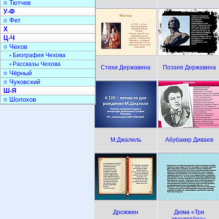
○ Тютчев
У-Ф
○ Фет
Х
Ц-Ч
○ Чехов
▫ Биография Чехова
▫ Рассказы Чехова
Стихи Державина
Поэзия Державина
○ Чёрный
○ Чуковский
Ш-Я
○ Шолохов
М.Джалиль
Абубакир Диваев
Дрожжин
Дюма «Три