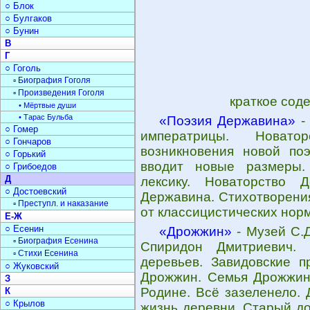
○ Блок
○ Булгаков
○ Бунин
В
Г
○ Гоголь
▫ Биография Гоголя
▫ Произведения Гоголя
краткое сод
• Мёртвые души
• Тарас Бульба
«Поэзия Державина»
- 
○ Гомер
императрицы. Новат
○ Гончаров
возникновения новой поэ
○ Горький
вводит новые размеры.
○ Грибоедов
Д
лексику. Новаторство 
○ Достоевский
Державина. Стихотворения
▫ Преступл. и наказание
от классицистических норм
Е-Ж
○ Есенин
«Дрожжин»
- Музей С.
▫ Биография Есенина
Спиридон Дмитриевич. 
▫ Стихи Есенина
деревьев. Завидовские п
○ Жуковский
Дрожжин. Семья Дрожжины
З
Родине. Всё зазеленело. 
К
○ Крылов
жизнь деревни. Старый до