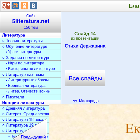
Бла
Сайт
5literatura.net
156 тем
Cлайд
14
Литература
из презентации
○ Теория литературы
Стихи Державина
○ Обучение литературе
▫ Уроки литературы
○ Задания по литературе
▫ Игры по литературе
▫ Викторины по литературе
○ Литературные темы
▫ Литературные образы
▫ Военная литература
▫ Литер. Отечеств. войны
○ Писатели
<<
Маскарады
История литературы
○ Древняя литература
○ Литерат. Средневековья
○ Литература 18 века
○ Литература 19 века
○ Литература 20 века
• Поэзия Серебрян. века