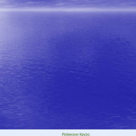
Робинзон Крузо.