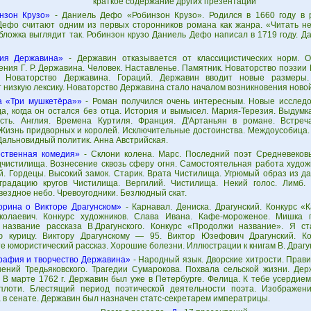
краткое содержание других презентаций
нзон Крузо»
- Даниель Дефо «Робинзон Крузо». Родился в 1660 году в 
Дефо считают одним из первых сторонников романа как жанра. «Читать не
Обложка выглядит так. Робинзон крузо Даниель Дефо написал в 1719 году. 
ия Державина»
- Державин отказывается от классицистических норм. 
ния Г. Р. Державина. Человек. Наставленье. Памятник. Новаторство поэзии 
. Новаторство Державина. Гораций. Державин вводит новые размеры
 низкую лексику. Новаторство Державина стало началом возникновения новой
 «Три мушкетёра»»
- Роман получился очень интересным. Новые исслед
а, когда он остался без отца. История и вымысел. Мария-Терезия. Выдумка
сть. Англия. Времена Куртиля. Франция. Д'Артаньян в романе. Встреч
 Жизнь придворных и королей. Исключительные достоинства. Междоусобица
Дальновидный политик. Анна Австрийская.
ственная комедия»
- Склони колена. Марс. Последний поэт Средневековь
дчистилища. Вознесение сквозь сферу огня. Самостоятельная работа худож
й. Гордецы. Высокий замок. Старик. Врата Чистилища. Угрюмый образ из да
градацию кругов Чистилища. Вергилий. Чистилища. Некий голос. Лимб.
Звездное небо. Чревоугодники. Безлюдный скат.
орина о Викторе Драгунском»
- Карнавал. Дениска. Драгунский. Конкурс «К
олаевич. Конкурс художников. Слава Ивана. Кафе-мороженое. Мишка п
название рассказа В.Драгунского. Конкурс «Продолжи название». Я с
ю курицу. Виктору Драгунскому — 95. Виктор Юзефович Драгунский. К
 юмористический рассказ. Хорошие болезни. Иллюстрации к книгам В. Драгун
рафия и творчество Державина»
- Народный язык. Дворские хитрости. Прав
нений Тредьяковского. Трагедии Сумарокова. Похвала сельской жизни. Де
 В марте 1762 г. Державин был уже в Петербурге. Фелица. К тебе усердием
плоти. Блестящий период поэтической деятельности поэта. Изображен
 в сенате. Державин был назначен статс-секретарем императрицы.