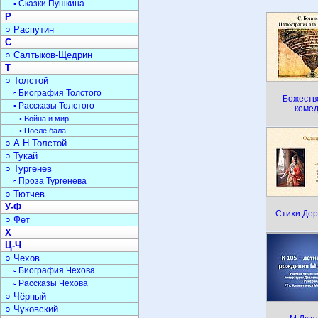
▫ Сказки Пушкина
Р
○ Распутин
С
○ Салтыков-Щедрин
Т
○ Толстой
▫ Биография Толстого
Божеств
▫ Рассказы Толстого
коме
• Война и мир
• После бала
○ А.Н.Толстой
○ Тукай
○ Тургенев
▫ Проза Тургенева
○ Тютчев
У-Ф
Стихи Де
○ Фет
Х
Ц-Ч
○ Чехов
▫ Биография Чехова
▫ Рассказы Чехова
○ Чёрный
○ Чуковский