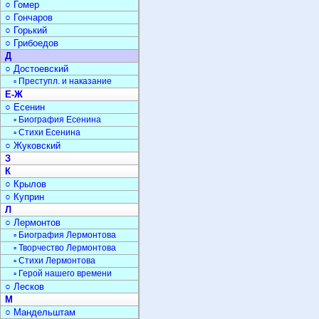
○ Гомер
○ Гончаров
○ Горький
○ Грибоедов
Д
○ Достоевский
▫ Преступл. и наказание
Е-Ж
○ Есенин
▫ Биография Есенина
▫ Стихи Есенина
○ Жуковский
З
К
○ Крылов
○ Куприн
Л
○ Лермонтов
▫ Биография Лермонтова
▫ Творчество Лермонтова
▫ Стихи Лермонтова
▫ Герой нашего времени
○ Лесков
М
○ Мандельштам