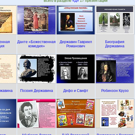
Всего в разделе
«Д»
17 презентаций
енная
Данте «Божественная
Державин Гавриил
Биография
дия
комедия»
Романович
Державина
ржавина
Поэзия Державина
Дефо и Свифт
Робинзон Крузо