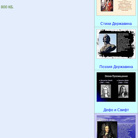
 800 КБ.
Стихи Державина
Поэзия Державина
Дефо и Свифт