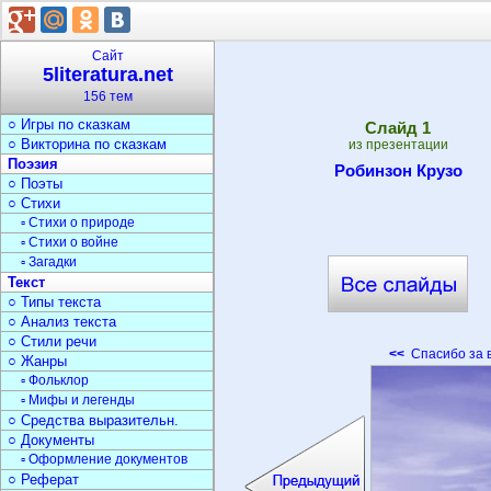
○ Библиотеки
○ Журналистика
Сказки
Сайт
○ Герои сказок
5literatura.net
○ Сказки народов
156 тем
▫ Русские народн.сказки
○ Игры по сказкам
Cлайд
1
○ Викторина по сказкам
из презентации
Поэзия
Робинзон Крузо
○ Поэты
○ Стихи
▫ Стихи о природе
▫ Стихи о войне
▫ Загадки
Текст
○ Типы текста
○ Анализ текста
○ Стили речи
<<
Спасибо за 
○ Жанры
▫ Фольклор
▫ Мифы и легенды
○ Средства выразительн.
○ Документы
▫ Оформление документов
○ Реферат