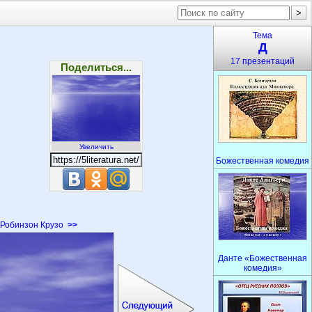
Тема
Д
17 презентаций
Поделиться...
Увеличить
Божественная комедия
Робинзон Крузо
>>
Данте «Божественная
комедия»