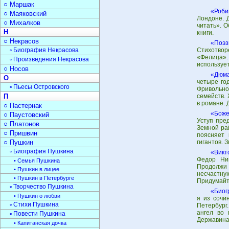
○ Маршак
«Роби
○ Маяковский
Лондоне. 
○ Михалков
читать». 
Н
книги.
○ Некрасов
«Поэз
▫ Биография Некрасова
Стихотворе
«Фелица»
▫ Произведения Некрасова
использует
○ Носов
«Дюма
О
четыре год
▫ Пьесы Островского
Фривольно
П
семейств.
в романе. 
○ Пастернак
«Боже
○ Паустовский
Уступ пре
○ Платонов
Земной ра
○ Пришвин
поясняет 
○ Пушкин
гигантов. 
▫ Биография Пушкина
«Викт
Федор Ник
• Семья Пушкина
Продолжи 
• Пушкин в лицее
несчастну
• Пушкин в Петербурге
Придумайте
▫ Творчество Пушкина
«Биог
• Пушкин о любви
я из сочи
▫ Стихи Пушкина
Петербург.
ангел во 
▫ Повести Пушкина
Державина
• Капитанская дочка