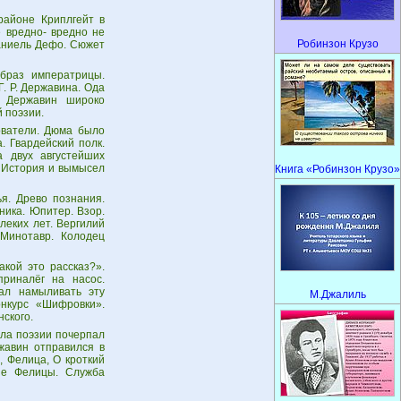
районе Криплгейт в
 вредно- вредно не
Робинзон Крузо
Даниель Дефо. Сюжет
Образ императрицы.
Г. Р. Державина. Ода
. Державин широко
 поэзии.
ователи. Дюма было
. Гвардейский полк.
а двух августейших
. История и вымысел
Книга «Робинзон Крузо»
я. Древо познания.
ника. Юпитер. Взор.
леких лет. Вергилий
 Минотавр. Колодец
акой это рассказ?».
риналёг на насос.
тал намыливать эту
М.Джалиль
онкурс «Шифровки».
ского.
ила поэзии почерпал
ржавин отправился в
, Фелица, О кроткий
ие Фелицы. Служба