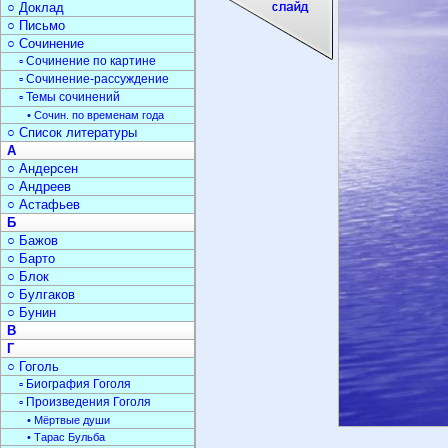
○ Доклад
○ Письмо
○ Сочинение
▫ Сочинение по картине
▫ Сочинение-рассуждение
▫ Темы сочинений
• Сочин. по временам года
○ Список литературы
А
○ Андерсен
○ Андреев
○ Астафьев
Б
○ Бажов
○ Барто
○ Блок
○ Булгаков
○ Бунин
В
Г
○ Гоголь
▫ Биография Гоголя
▫ Произведения Гоголя
• Мёртвые души
• Тарас Бульба