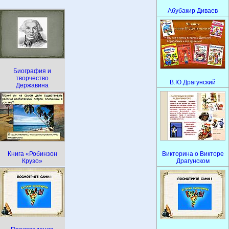
Абубакир Диваев
Биография и
творчество
В.Ю.Драгунский
Державина
Книга «Робинзон
Викторина о Викторе
Крузо»
Драгунском