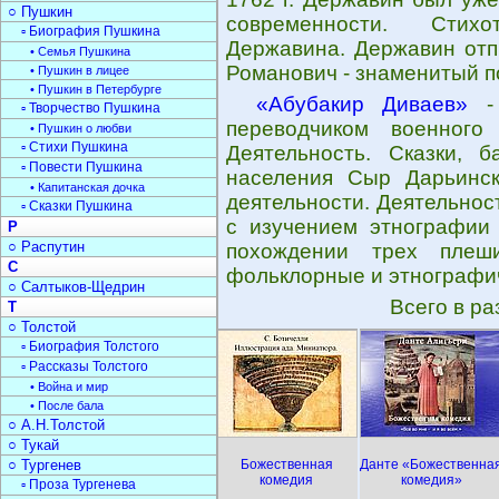
○ Пушкин
современности. Стихо
▫ Биография Пушкина
Державина. Державин отп
• Семья Пушкина
Романович - знаменитый п
• Пушкин в лицее
• Пушкин в Петербурге
«Абубакир Диваев»
- 
▫ Творчество Пушкина
переводчиком военного
• Пушкин о любви
▫ Стихи Пушкина
Деятельность. Сказки, 
▫ Повести Пушкина
населения Сыр Дарьинск
• Капитанская дочка
деятельности. Деятельнос
▫ Сказки Пушкина
с изучением этнографии 
Р
○ Распутин
похождении трех плеш
С
фольклорные и этнографи
○ Салтыков-Щедрин
Всего в р
Т
○ Толстой
▫ Биография Толстого
▫ Рассказы Толстого
• Война и мир
• После бала
○ А.Н.Толстой
○ Тукай
○ Тургенев
Божественная
Данте «Божественна
комедия
комедия»
▫ Проза Тургенева