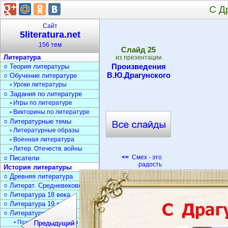
С Д
Сайт
5literatura.net
156 тем
Cлайд
25
Литература
из презентации
Произведения
○ Теория литературы
В.Ю.Драгунского
○ Обучение литературе
▫ Уроки литературы
○ Задания по литературе
▫ Игры по литературе
▫ Викторины по литературе
○ Литературные темы
▫ Литературные образы
▫ Военная литература
▫ Литер. Отечеств. войны
<<
Смех - это
○ Писатели
радость
История литературы
○ Древняя литература
○ Литерат. Средневековья
○ Литература 18 века
○ Литература 19 века
○ Литература 20 века
• Поэзия Серебрян. века