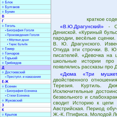
○ Блок
○ Булгаков
○ Бунин
В
краткое сод
Г
○ Гоголь
«В.Ю.Драгунский»
- Са
▫ Биография Гоголя
Дениской. «Куриный бульо
▫ Произведения Гоголя
пародии, весёлые сценки.
• Мёртвые души
В. Ю. Драгунского. Изве
• Тарас Бульба
○ Гомер
Откуда эти строчки. В. 
○ Гончаров
писателей. «Девочка на 
○ Горький
школьные истории про
○ Грибоедов
появлялись рассказы про Д
Д
○ Достоевский
«Дюма «Три мушкет
▫ Преступл. и наказание
двойственного отношения
Е-Ж
Терезия. Куртиль. Д
○ Есенин
Исключительные достоинс
▫ Биография Есенина
▫ Стихи Есенина
безвольного и слабохарак
○ Жуковский
сводит Историю к цепи 
З
Австрийская. Период обу
К
Ж.-К. Птифиса. Молодой Л
○ Крылов