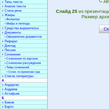
С Др
○ Типы текста
○ Анализ текста
○ Стили речи
Слайд 25
из презентац
○ Жанры
Размер архи
▫ Фольклор
▫ Мифы и легенды
○ Средства выразительн.
Ск
○ Документы
▫ Оформление документов
○ Реферат
○ Доклад
○ Письмо
○ Сочинение
▫ Сочинение по картине
▫ Сочинение-рассуждение
▫ Темы сочинений
• Сочин. по временам года
○ Список литературы
А
○ Андерсен
○ Андреев
○ Астафьев
Б
○ Бажов
○ Барто