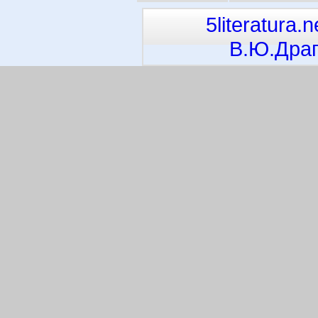
5literatura.n
В.Ю.Драг