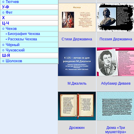
○ Тютчев
У-Ф
○ Фет
Х
Ц-Ч
○ Чехов
▫ Биография Чехова
▫ Рассказы Чехова
Стихи Державина
Поэзия Державина
○ Чёрный
○ Чуковский
Ш-Я
○ Шолохов
М.Джалиль
Абубакир Диваев
Дрожжин
Дюма «Три
мушкетёра»