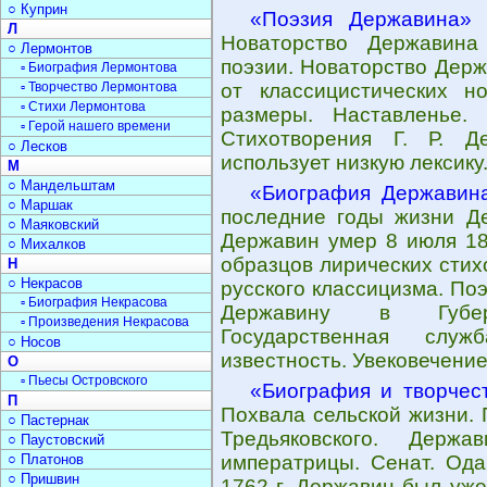
○ Куприн
«Поэзия Державина»
-
Л
Новаторство Державина
○ Лермонтов
поэзии. Новаторство Держ
▫ Биография Лермонтова
▫ Творчество Лермонтова
от классицистических н
▫ Стихи Лермонтова
размеры. Наставленье. 
▫ Герой нашего времени
Стихотворения Г. Р. Д
○ Лесков
использует низкую лексику
М
○ Мандельштам
«Биография Державин
○ Маршак
последние годы жизни Де
○ Маяковский
Державин умер 8 июля 18
○ Михалков
образцов лирических стих
Н
○ Некрасов
русского классицизма. Поэ
▫ Биография Некрасова
Державину в Губерн
▫ Произведения Некрасова
Государственная слу
○ Носов
известность. Увековечение
О
▫ Пьесы Островского
«Биография и творчес
П
Похвала сельской жизни. 
○ Пастернак
Тредьяковского. Держа
○ Паустовский
○ Платонов
императрицы. Сенат. Ода
○ Пришвин
1762 г. Державин был уже