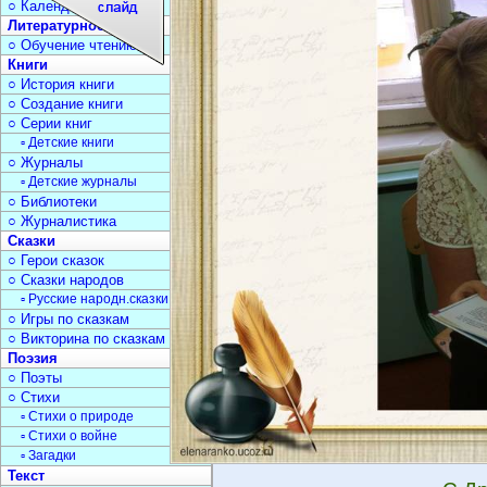
○ Календарь дат
Литературное чтение
○ Обучение чтению
Книги
○ История книги
○ Создание книги
○ Серии книг
▫ Детские книги
○ Журналы
▫ Детские журналы
○ Библиотеки
○ Журналистика
Сказки
○ Герои сказок
○ Сказки народов
▫ Русские народн.сказки
○ Игры по сказкам
○ Викторина по сказкам
Поэзия
○ Поэты
○ Стихи
▫ Стихи о природе
▫ Стихи о войне
▫ Загадки
Текст