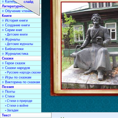
○ Календарь дат
Литературное чтение
○ Обучение чтению
Книги
○ История книги
○ Создание книги
○ Серии книг
▫ Детские книги
○ Журналы
▫ Детские журналы
○ Библиотеки
○ Журналистика
Сказки
○ Герои сказок
○ Сказки народов
▫ Русские народн.сказки
○ Игры по сказкам
○ Викторина по сказкам
Поэзия
○ Поэты
○ Стихи
▫ Стихи о природе
▫ Стихи о войне
▫ Загадки
Текст