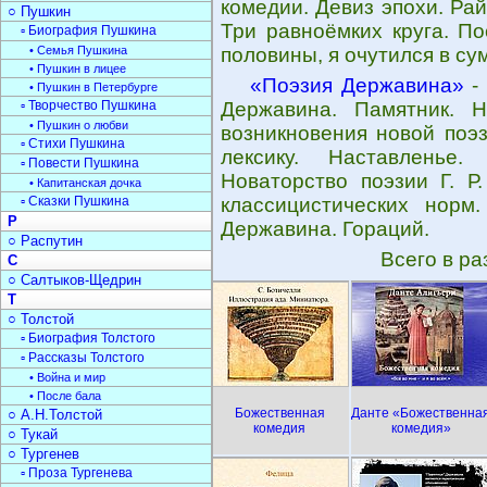
комедии. Девиз эпохи. Рай
○ Пушкин
Три равноёмких круга. П
▫ Биография Пушкина
• Семья Пушкина
половины, я очутился в су
• Пушкин в лицее
«Поэзия Державина»
- 
• Пушкин в Петербурге
▫ Творчество Пушкина
Державина. Памятник. 
• Пушкин о любви
возникновения новой поэ
▫ Стихи Пушкина
лексику. Наставленье
▫ Повести Пушкина
Новаторство поэзии Г. Р
• Капитанская дочка
▫ Сказки Пушкина
классицистических норм
Р
Державина. Гораций.
○ Распутин
Всего в р
С
○ Салтыков-Щедрин
Т
○ Толстой
▫ Биография Толстого
▫ Рассказы Толстого
• Война и мир
• После бала
Божественная
Данте «Божественна
○ А.Н.Толстой
комедия
комедия»
○ Тукай
○ Тургенев
▫ Проза Тургенева