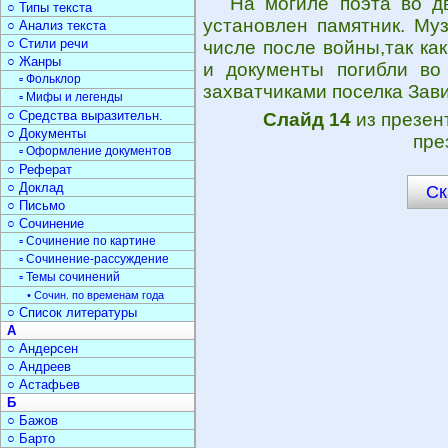
На могиле поэта во д
○ Типы текста
установлен памятник. Му
○ Анализ текста
○ Стили речи
числе после войны,так ка
○ Жанры
и документы погибли во
▫ Фольклор
захватчиками поселка Зави
▫ Мифы и легенды
○ Средства выразительн.
Слайд 14
из презен
○ Документы
пре
▫ Оформление документов
○ Реферат
○ Доклад
Ск
○ Письмо
○ Сочинение
▫ Сочинение по картине
▫ Сочинение-рассуждение
▫ Темы сочинений
• Сочин. по временам года
○ Список литературы
А
○ Андерсен
○ Андреев
○ Астафьев
Б
○ Бажов
○ Барто