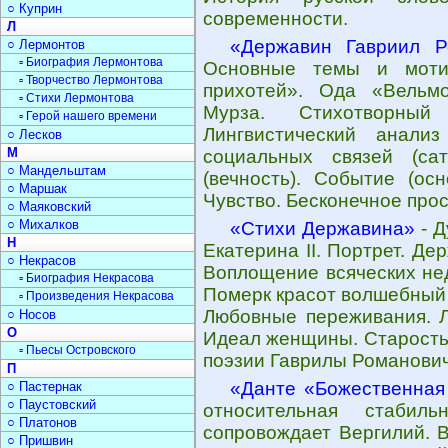
○ Куприн
современности.
Л
«Державин Гавриил Р
○ Лермонтов
▫ Биография Лермонтова
Основные темы и мотив
▫ Творчество Лермонтова
прихотей». Ода «Вельм
▫ Стихи Лермонтова
Мурза. Стихотворны
▫ Герой нашего времени
Лингвистический анализ
○ Лесков
М
социальных связей (са
○ Мандельштам
(вечность). Событие (ос
○ Маршак
Чувство. Бесконечное прос
○ Маяковский
○ Михалков
«Стихи Державина»
- Д
Н
Екатерина II. Портрет. Д
○ Некрасов
Воплощение всяческих нед
▫ Биография Некрасова
Померк красот волшебный 
▫ Произведения Некрасова
Любовные переживания. Л
○ Носов
О
Идеал женщины. Старость
▫ Пьесы Островского
поэзии Гаврилы Романович
П
«Данте «Божественная
○ Пастернак
○ Паустовский
относительная стабил
○ Платонов
сопровождает Вергилий. В
○ Пришвин