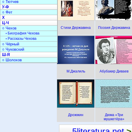
○ Тютчев
У-Ф
○ Фет
Х
Ц-Ч
Стихи Державина
Поэзия Державина
○ Чехов
▫ Биография Чехова
▫ Рассказы Чехова
○ Чёрный
○ Чуковский
Ш-Я
○ Шолохов
М.Джалиль
Абубакир Диваев
Дрожжин
Дюма «Три
мушкетёра»
5literatura.net
>