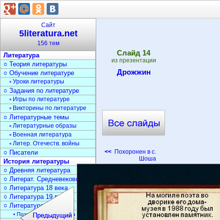
Сайт
5literatura.net
156 тем
Cлайд
14
Литература
из презентации
○ Теория литературы
Дрожжин
○ Обучение литературе
▫ Уроки литературы
○ Задания по литературе
▫ Игры по литературе
▫ Викторины по литературе
○ Литературные темы
▫ Литературные образы
▫ Военная литература
▫ Литер. Отечеств. войны
<<
Похоронен в с.
○ Писатели
Шоша
История литературы
○ Древняя литература
○ Литерат. Средневековья
○ Литература 18 века
○ Литература 19 века
○ Литература 20 века
• Поэзия Серебрян. века