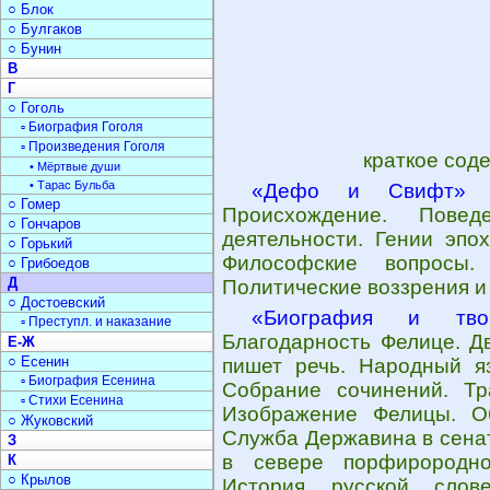
○ Блок
○ Булгаков
○ Бунин
В
Г
○ Гоголь
▫ Биография Гоголя
▫ Произведения Гоголя
краткое сод
• Мёртвые души
• Тарас Бульба
«Дефо и Свифт»
-
○ Гомер
Происхождение. Повед
○ Гончаров
деятельности. Гении эпо
○ Горький
Философские вопросы. 
○ Грибоедов
Д
Политические воззрения и
○ Достоевский
«Биография и твор
▫ Преступл. и наказание
Благодарность Фелице. Д
Е-Ж
○ Есенин
пишет речь. Народный яз
▫ Биография Есенина
Собрание сочинений. Тр
▫ Стихи Есенина
Изображение Фелицы. Об
○ Жуковский
Служба Державина в сенат
З
в севере порфирородног
К
○ Крылов
История русской слов