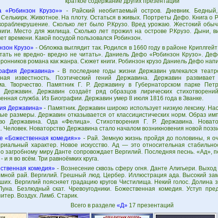
краткое содержание других презентаций
а «Робинзон Крузо»»
- Райский необитаемый остров. Дневник. Бедный,
Селькирк. Животное. На плоту. Остаться в живых. Портреты Дефо. Книга о 
кораблекрушение. Сколько лет было Р.Крузо. Вред урожаю. Жестокий обыч
ниги. Место для жилища. Сколько лет прожил на острове Р.Крузо. Дыни, в
ет времени. Какой посудой пользовался Робинзон.
нзон Крузо»
- Обложка выглядит так. Родился в 1660 году в районе Криплгей
тать не вредно- вредно не читать». Даниель Дефо «Робинзон Крузо». Деф
ронников романа как жанра. Сюжет книги. Робинзон крузо Даниель Дефо напис
рафия Державина»
- В последние годы жизни Державин увлекался театр
ная известность. Поэтический гений Державина. Державин развивает 
ма. Творчество. Памятник Г. Р. Державину в Губернаторском парке Петр
 Державин. Державин создаёт ряд образцов лирических стихотворений
енная служба. Из Биографии. Державин умер 8 июля 1816 года в Званке.
ия Державина»
- Памятник. Державин широко использует низкую лексику. На
вые размеры. Державин отказывается от классицистических норм. Образ им
во Державина. Ода «Фелица». Стихотворения Г. Р. Державина. Новато
. Человек. Новаторство Державина стало началом возникновения новой поэз
е «Божественная комедия»»
- Рай. Земную жизнь пройдя до половины, я о
ериальный характер. Новое искусство. Ад — это относительная стабильно
о загробному миру Данте сопровождает Вергилий. Последняя песнь. «Ад», пес
- и я во всём. Три равноёмких круга.
ственная комедия»
- Вознесение сквозь сферу огня. Данте Алигьери. Выход 
емной рай. Вергилий. Грешный люд. Цербер. Иллюстрация ада. Высокий за
ших. Вергилий поясняет градацию кругов Чистилища. Некий голос. Долина 
Луна. Безлюдный скат. Чревоугодники. Божественная комедия. Уступ пре
итер. Воздух. Лимб. Старик.
Всего в разделе
«Д»
17 презентаций