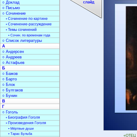
○ Доклад
○ Письмо
○ Сочинение
▫ Сочинение по картине
▫ Сочинение-рассуждение
▫ Темы сочинений
• Сочин. по временам года
○ Список литературы
А
○ Андерсен
○ Андреев
○ Астафьев
Б
○ Бажов
○ Барто
○ Блок
○ Булгаков
○ Бунин
В
Г
○ Гоголь
▫ Биография Гоголя
▫ Произведения Гоголя
• Мёртвые души
• Тарас Бульба
«ОТЕЦ 