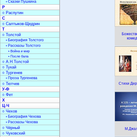
▫ Сказки Пушкина
Р
○ Распутин
С
○ Салтыков-Щедрин
Т
Божеств
○ Толстой
коме
▫ Биография Толстого
▫ Рассказы Толстого
• Война и мир
• После бала
○ А.Н.Толстой
○ Тукай
○ Тургенев
▫ Проза Тургенева
○ Тютчев
Стихи Де
У-Ф
○ Фет
Х
Ц-Ч
○ Чехов
▫ Биография Чехова
▫ Рассказы Чехова
○ Чёрный
М.Джа
○ Чуковский