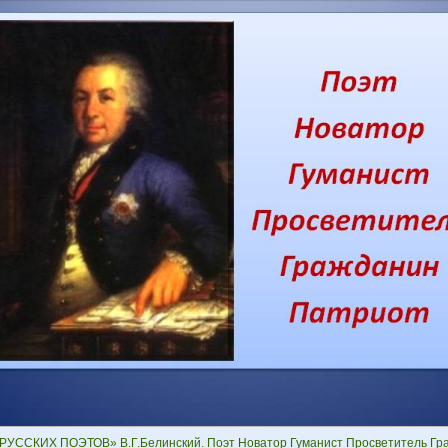
РУССКИХ ПОЭТОВ» В.Г.Белинский. Поэт Новатор Гуманист Просветитель Гра