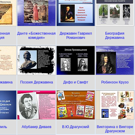
енная
Данте «Божественная
Державин Гавриил
Биография
дия
комедия»
Романович
Державина
ржавина
Поэзия Державина
Дефо и Свифт
Робинзон Крузо
лиль
Абубакир Диваев
В.Ю.Драгунский
Викторина о Викторе
Драгунском