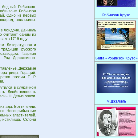
 бедный Робинзон.
Робинзоне. Робинзон
Робинзон Крузо
ай. Одно из первых
иноград, апельсины.
т в Лондоне. Даниель
о считают одним из
ал в 1719 году.
ом. Литературная и
традиции русского
озаводска. Гавриил
. Род Державиных.
Книга «Робинзон Крузо»
ставленье. Державин
ператрицы. Гораций.
рство поэзии Г. Р.
ии.
чутился в сумрачном
сть. Двойственность
нь III. Девиз эпохи.
М.Джалиль
из ада. Боттичелли.
мок. Новоприбывшие
земных властителей.
дчистилища. Склони