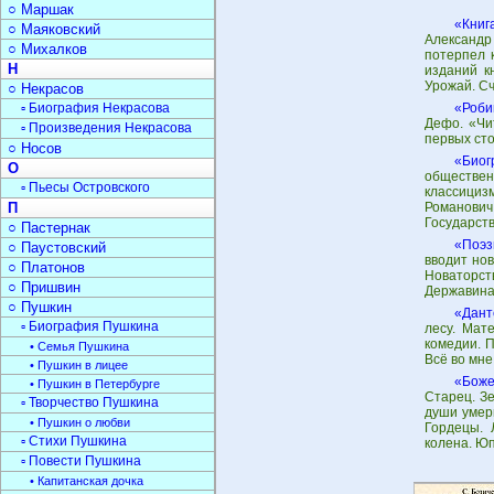
○ Маршак
«Книг
○ Маяковский
Александр 
○ Михалков
потерпел 
Н
изданий к
Урожай. Сч
○ Некрасов
▫ Биография Некрасова
«Роби
Дефо. «Чи
▫ Произведения Некрасова
первых сто
○ Носов
«Биог
О
обществен
▫ Пьесы Островского
классициз
П
Романович
Государств
○ Пастернак
«Поэз
○ Паустовский
вводит но
○ Платонов
Новаторст
○ Пришвин
Державина
○ Пушкин
«Дант
▫ Биография Пушкина
лесу. Мат
комедии. П
• Семья Пушкина
Всё во мне 
• Пушкин в лицее
«Боже
• Пушкин в Петербурге
Старец. З
▫ Творчество Пушкина
души умер
• Пушкин о любви
Гордецы. 
▫ Стихи Пушкина
колена. Юп
▫ Повести Пушкина
• Капитанская дочка