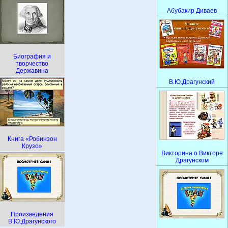
Абубакир Диваев
Биография и
творчество
Державина
В.Ю.Драгунский
Книга «Робинзон
Крузо»
Викторина о Викторе
Драгунском
Произведения
В.Ю.Драгунского