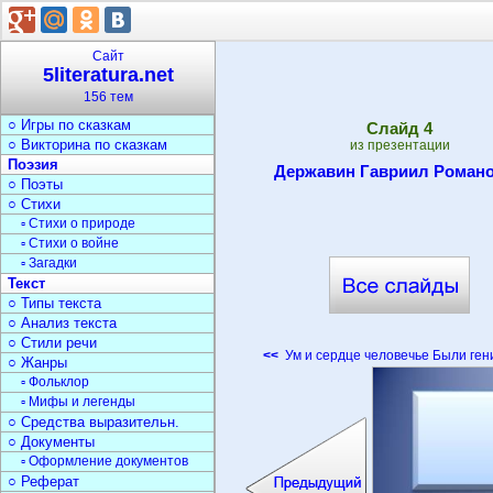
○ Библиотеки
○ Журналистика
Сказки
Сайт
○ Герои сказок
5literatura.net
○ Сказки народов
156 тем
▫ Русские народн.сказки
○ Игры по сказкам
Cлайд
4
○ Викторина по сказкам
из презентации
Поэзия
Державин Гавриил Роман
○ Поэты
○ Стихи
▫ Стихи о природе
▫ Стихи о войне
▫ Загадки
Текст
○ Типы текста
○ Анализ текста
○ Стили речи
<<
Ум и сердце человечье Были ген
○ Жанры
▫ Фольклор
▫ Мифы и легенды
○ Средства выразительн.
○ Документы
▫ Оформление документов
○ Реферат