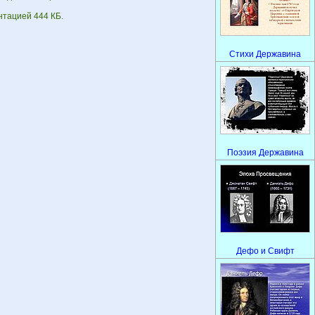
нтацией 444 КБ.
Стихи Державина
Поэзия Державина
Дефо и Свифт