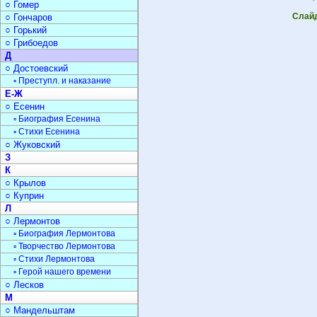
○ Гомер
Слайд
○ Гончаров
○ Горький
○ Грибоедов
Д
○ Достоевский
▫ Преступл. и наказание
Е-Ж
○ Есенин
▫ Биография Есенина
▫ Стихи Есенина
○ Жуковский
З
К
○ Крылов
○ Куприн
Л
○ Лермонтов
▫ Биография Лермонтова
▫ Творчество Лермонтова
▫ Стихи Лермонтова
▫ Герой нашего времени
○ Лесков
М
○ Мандельштам