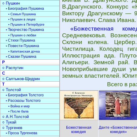
○ Пушкин
В.Драгунского. Конкурс 
▫ Биография Пушкина
Виктору Драгунскому — 9
• Семья Пушкина
Николаевич. Слава Ивана.
• Пушкин в лицее
• Пушкин в Петербурге
«Божественная коме
▫ Творчество Пушкина
Средневековья. Вознесен
• Пушкин о любви
▫ Стихи Пушкина
Склони колена. Цербер
▫ Повести Пушкина
Чистилища. Колодец гиг
• Капитанская дочка
Иллюстрация ада. Плуто
▫ Сказки Пушкина
Алигьери. Земной рай. В
Р
○ Распутин
Новоприбывшие души уме
С
земных властителей. Юпит
○ Салтыков-Щедрин
Всего в р
Т
○ Толстой
▫ Биография Толстого
▫ Рассказы Толстого
• Война и мир
• После бала
○ А.Н.Толстой
○ Тукай
○ Тургенев
Божественная
Данте «Божественна
комедия
комедия»
▫ Проза Тургенева