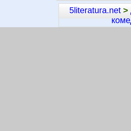
5literatura.net
>
коме