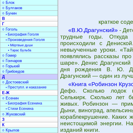
○ Блок
○ Булгаков
○ Бунин
В
краткое сод
Г
○ Гоголь
«В.Ю.Драгунский»
- Дет
▫ Биография Гоголя
трудные годы. Откуда
▫ Произведения Гоголя
происходили с Дениской
• Мёртвые души
невыученные уроки. «Тай
• Тарас Бульба
○ Гомер
появлялись рассказы про
○ Гончаров
шаре». Денис Драгунский 
○ Горький
дня рождения В. Ю. Др
○ Грибоедов
Драгунский — один из луч
Д
○ Достоевский
«Книга «Робинзон Круз
▫ Преступл. и наказание
Дефо. Сколько лодок п
Е-Ж
Селькирк. Сколько лет б
○ Есенин
живых. Робинзон — прим
▫ Биография Есенина
▫ Стихи Есенина
Дыни, виноград, апельсин
○ Жуковский
кораблекрушение. Каких ж
З
неистощимой энергии. На
К
изданий книги.
○ Крылов