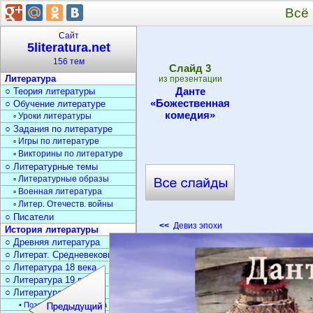
Всё 
Сайт
5literatura.net
156 тем
Cлайд
3
Литература
из презентации
Данте
○ Теория литературы
«Божественная
○ Обучение литературе
комедия»
▫ Уроки литературы
○ Задания по литературе
▫ Игры по литературе
▫ Викторины по литературе
○ Литературные темы
▫ Литературные образы
▫ Военная литература
▫ Литер. Отечеств. войны
○ Писатели
<<
Девиз эпохи
История литературы
○ Древняя литература
○ Литерат. Средневековья
○ Литература 18 века
○ Литература 19 века
○ Литература 20 века
• Поэзия Серебрян. века