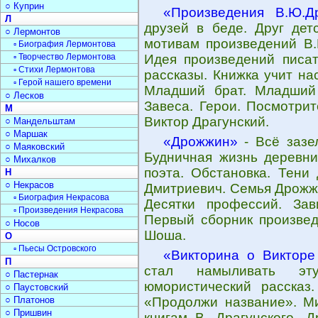
○ Куприн
«Произведения В.Ю.Др
Л
друзей в беде. Друг дет
○ Лермонтов
мотивам произведений В.Ю
▫ Биография Лермонтова
▫ Творчество Лермонтова
Идея произведений писат
▫ Стихи Лермонтова
рассказы. Книжка учит на
▫ Герой нашего времени
Младший брат. Младший 
○ Лесков
Завеса. Герои. Посмотрит
М
Виктор Драгунский.
○ Мандельштам
○ Маршак
«Дрожжин»
- Всё зазе
○ Маяковский
Будничная жизнь деревни
○ Михалков
поэта. Обстановка. Тени
Н
○ Некрасов
Дмитриевич. Семья Дрожж
▫ Биография Некрасова
Десятки профессий. Зав
▫ Произведения Некрасова
Первый сборник произвед
○ Носов
Шоша.
О
▫ Пьесы Островского
«Викторина о Викторе
П
стал намыливать эту
○ Пастернак
юмористический рассказ.
○ Паустовский
○ Платонов
«Продолжи название». Ми
○ Пришвин
книгам В. Драгунского. 