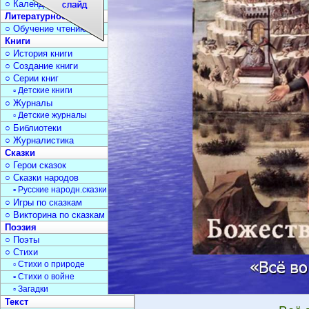
○ Календарь дат
Литературное чтение
○ Обучение чтению
Книги
○ История книги
○ Создание книги
○ Серии книг
▫ Детские книги
○ Журналы
▫ Детские журналы
○ Библиотеки
○ Журналистика
Сказки
○ Герои сказок
○ Сказки народов
▫ Русские народн.сказки
○ Игры по сказкам
○ Викторина по сказкам
Поэзия
○ Поэты
○ Стихи
▫ Стихи о природе
▫ Стихи о войне
▫ Загадки
Текст