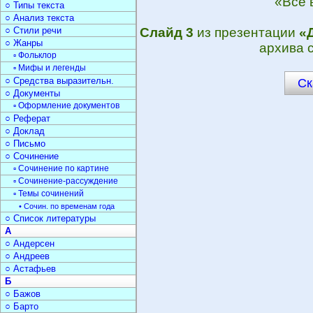
«Всё в
○ Типы текста
○ Анализ текста
○ Стили речи
Слайд 3
из презентации
«
○ Жанры
архива 
▫ Фольклор
▫ Мифы и легенды
○ Средства выразительн.
Ск
○ Документы
▫ Оформление документов
○ Реферат
○ Доклад
○ Письмо
○ Сочинение
▫ Сочинение по картине
▫ Сочинение-рассуждение
▫ Темы сочинений
• Сочин. по временам года
○ Список литературы
А
○ Андерсен
○ Андреев
○ Астафьев
Б
○ Бажов
○ Барто