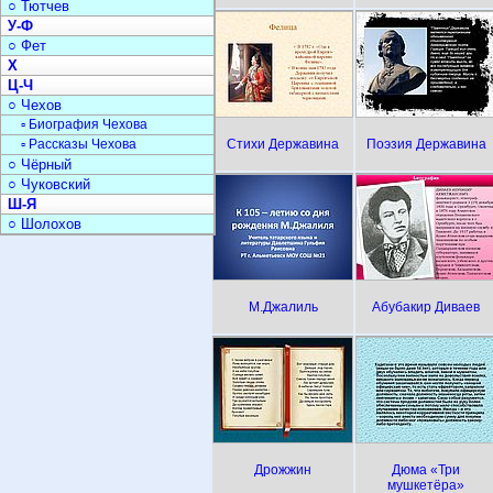
○ Тютчев
У-Ф
○ Фет
Х
Ц-Ч
○ Чехов
▫ Биография Чехова
▫ Рассказы Чехова
Стихи Державина
Поэзия Державина
○ Чёрный
○ Чуковский
Ш-Я
○ Шолохов
М.Джалиль
Абубакир Диваев
Дрожжин
Дюма «Три
мушкетёра»