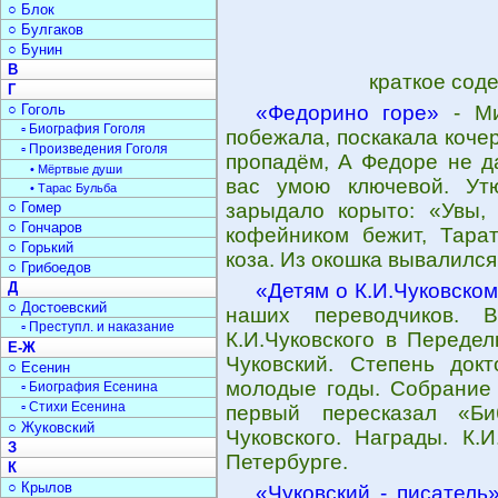
○ Блок
○ Булгаков
○ Бунин
В
краткое сод
Г
○ Гоголь
«Федорино горе»
- Ми
▫ Биография Гоголя
побежала, поскакала коче
▫ Произведения Гоголя
пропадём, А Федоре не д
• Мёртвые души
вас умою ключевой. Утюг
• Тарас Бульба
○ Гомер
зарыдало корыто: «Увы, 
○ Гончаров
кофейником бежит, Тарат
○ Горький
коза. Из окошка вывалился
○ Грибоедов
Д
«Детям о К.И.Чуковско
○ Достоевский
наших переводчиков. В
▫ Преступл. и наказание
К.И.Чуковского в Переде
Е-Ж
Чуковский. Степень докт
○ Есенин
молодые годы. Собрание с
▫ Биография Есенина
▫ Стихи Есенина
первый пересказал «Би
○ Жуковский
Чуковского. Награды. К.
З
Петербурге.
К
○ Крылов
«Чуковский - писатель