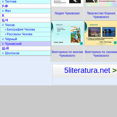
○ Тютчев
У-Ф
○ Фет
Лидия Чуковская
Творчество Корнея
Х
Чуковского
Ц-Ч
○ Чехов
▫ Биография Чехова
▫ Рассказы Чехова
○ Чёрный
○ Чуковский
Ш-Я
Викторина по книгам
Викторина по сказка
○ Шолохов
Чуковского
Чуковского
5literatura.net
>