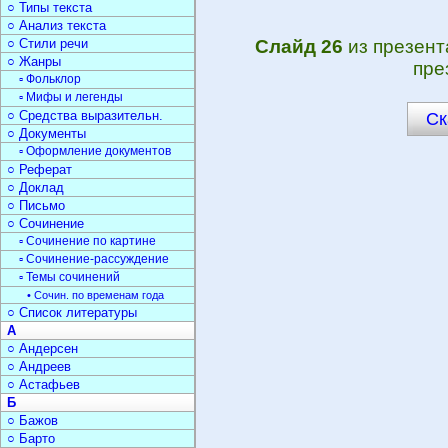
○ Типы текста
○ Анализ текста
○ Стили речи
Слайд 26
из презен
○ Жанры
пре
▫ Фольклор
▫ Мифы и легенды
○ Средства выразительн.
Ск
○ Документы
▫ Оформление документов
○ Реферат
○ Доклад
○ Письмо
○ Сочинение
▫ Сочинение по картине
▫ Сочинение-рассуждение
▫ Темы сочинений
• Сочин. по временам года
○ Список литературы
А
○ Андерсен
○ Андреев
○ Астафьев
Б
○ Бажов
○ Барто