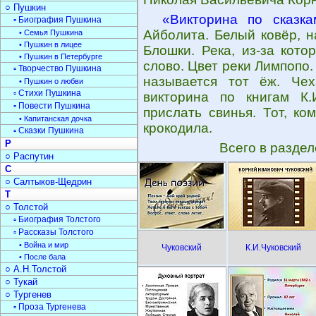
○ Пушкин
«Викторина по сказка
▫ Биография Пушкина
Айболита. Белый ковёр, 
• Семья Пушкина
• Пушкин в лицее
Блошки. Река, из-за кот
• Пушкин в Петербурге
слово. Цвет реки Лимпопо. 
▫ Творчество Пушкина
называется тот ёж. Чех
• Пушкин о любви
▫ Стихи Пушкина
викторина по книгам К.И
▫ Повести Пушкина
прислать свинья. Тот, ко
• Капитанская дочка
крокодила.
▫ Сказки Пушкина
Р
Всего в разде
○ Распутин
С
○ Салтыков-Щедрин
Т
○ Толстой
▫ Биография Толстого
▫ Рассказы Толстого
• Война и мир
Чуковский
К.И.Чуковский
• После бала
○ А.Н.Толстой
○ Тукай
○ Тургенев
▫ Проза Тургенева