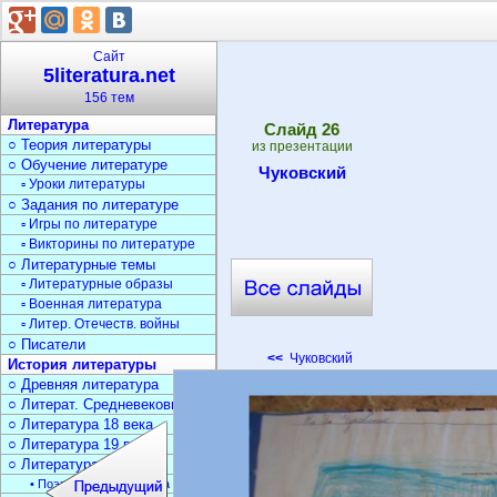
Сайт
5literatura.net
156 тем
Литература
Cлайд
26
○ Теория литературы
из презентации
○ Обучение литературе
Чуковский
▫ Уроки литературы
○ Задания по литературе
▫ Игры по литературе
▫ Викторины по литературе
○ Литературные темы
▫ Литературные образы
▫ Военная литература
▫ Литер. Отечеств. войны
○ Писатели
<<
Чуковский
История литературы
○ Древняя литература
○ Литерат. Средневековья
○ Литература 18 века
○ Литература 19 века
○ Литература 20 века
• Поэзия Серебрян. века