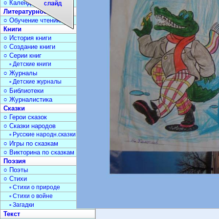
○ Календарь дат
Литературное чтение
○ Обучение чтению
Книги
○ История книги
○ Создание книги
○ Серии книг
▫ Детские книги
○ Журналы
▫ Детские журналы
○ Библиотеки
○ Журналистика
Сказки
○ Герои сказок
○ Сказки народов
▫ Русские народн.сказки
○ Игры по сказкам
○ Викторина по сказкам
Поэзия
○ Поэты
○ Стихи
▫ Стихи о природе
▫ Стихи о войне
▫ Загадки
Текст