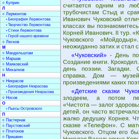
○ Куприн
считается одним из лю
Л
трубочистам Стыд и срам
○ Лермонтов
Иванович Чуковский отли
▫ Биография Лермонтова
▫ Творчество Лермонтова
классах вы познакомитесь
▫ Стихи Лермонтова
Корней Иванович. II тур. «
▫ Герой нашего времени
Чуковского «Мойдодыр»
○ Лесков
неожиданно затих и стал 
М
○ Мандельштам
«Чуковский»
- День по
○ Маршак
Создание книги. Крокодил
○ Маяковский
день поэзии. Загадки. 
○ Михалков
справка. Дом — музей
Н
○ Некрасов
произведениями каких поэ
▫ Биография Некрасова
«Детские сказки Чуко
▫ Произведения Некрасова
злодеем, а потом пере
○ Носов
О
«Чистота — залог здоровь
▫ Пьесы Островского
детей, он часто встречалс
П
жалко дедушку Корнея. Ч
○ Пастернак
сказке «Телефон». С мат
○ Паустовский
○ Платонов
Чуковского. Отцом его б
○ Пришвин
Николая Васильевича Корн