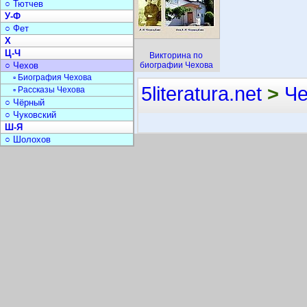
○ Тютчев
У-Ф
○ Фет
Х
Ц-Ч
Викторина по
○ Чехов
биографии Чехова
▫ Биография Чехова
5literatura.net
>
Че
▫ Рассказы Чехова
○ Чёрный
○ Чуковский
Ш-Я
○ Шолохов