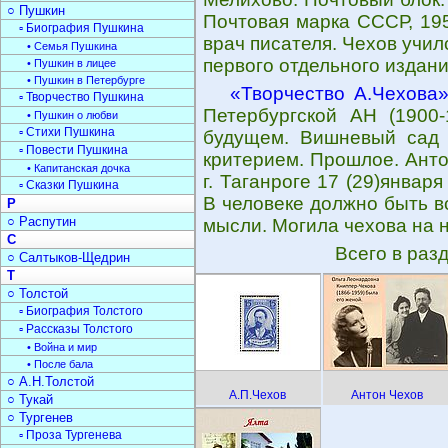
○ Пушкин
Почтовая марка СССР, 195
▫ Биография Пушкина
врач писателя. Чехов учил
• Семья Пушкина
первого отдельного издани
• Пушкин в лицее
• Пушкин в Петербурге
«Творчество А.Чехова
▫ Творчество Пушкина
Петербургской АН (1900
• Пушкин о любви
▫ Стихи Пушкина
будущем. Вишневый сад 
▫ Повести Пушкина
критерием. Прошлое. Анто
• Капитанская дочка
г. Таганроге 17 (29)января
▫ Сказки Пушкина
В человеке должно быть вс
Р
○ Распутин
мысли. Могила чехова на 
С
Всего в раз
○ Салтыков-Щедрин
Т
○ Толстой
▫ Биография Толстого
▫ Рассказы Толстого
• Война и мир
• После бала
○ А.Н.Толстой
А.П.Чехов
Антон Чехов
○ Тукай
○ Тургенев
▫ Проза Тургенева