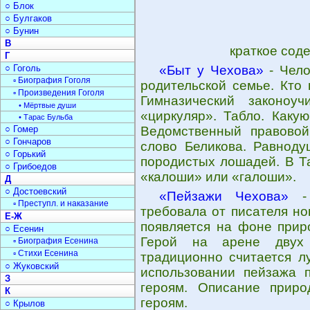
○ Блок
○ Булгаков
○ Бунин
В
краткое сод
Г
○ Гоголь
«Быт у Чехова»
- Чело
▫ Биография Гоголя
родительской семье. Кто
▫ Произведения Гоголя
Гимназический законоу
• Мёртвые души
«циркуляр». Табло. Каку
• Тарас Бульба
○ Гомер
Ведомственный правовой
○ Гончаров
слово Беликова. Равноду
○ Горький
породистых лошадей. В Та
○ Грибоедов
«калоши» или «галоши».
Д
○ Достоевский
«Пейзажи Чехова»
- 
▫ Преступл. и наказание
требовала от писателя но
Е-Ж
появляется на фоне приро
○ Есенин
Герой на арене двух 
▫ Биография Есенина
▫ Стихи Есенина
традиционно считается л
○ Жуковский
использовании пейзажа 
З
героям. Описание прир
К
героям.
○ Крылов