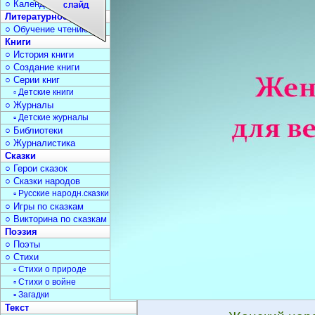
○ Календарь дат
Литературное чтение
○ Обучение чтению
Книги
○ История книги
○ Создание книги
○ Серии книг
▫ Детские книги
○ Журналы
▫ Детские журналы
○ Библиотеки
○ Журналистика
Сказки
○ Герои сказок
○ Сказки народов
▫ Русские народн.сказки
○ Игры по сказкам
○ Викторина по сказкам
Поэзия
○ Поэты
○ Стихи
▫ Стихи о природе
▫ Стихи о войне
▫ Загадки
Текст