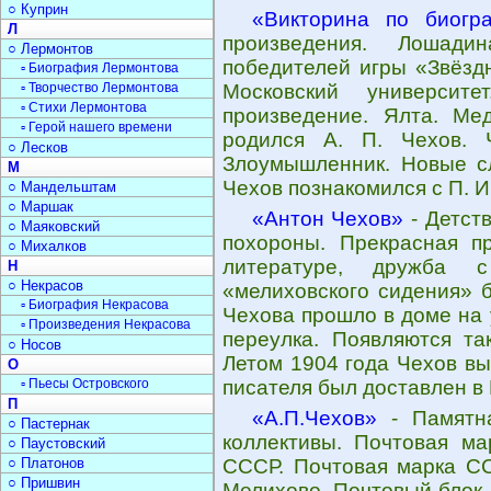
○ Куприн
«Викторина по биогр
Л
произведения. Лошади
○ Лермонтов
победителей игры «Звёзд
▫ Биография Лермонтова
▫ Творчество Лермонтова
Московский университ
▫ Стихи Лермонтова
произведение. Ялта. Мед
▫ Герой нашего времени
родился А. П. Чехов. 
○ Лесков
Злоумышленник. Новые сл
М
Чехов познакомился с П. И
○ Мандельштам
○ Маршак
«Антон Чехов»
- Детств
○ Маяковский
похороны. Прекрасная пр
○ Михалков
литературе, дружба 
Н
○ Некрасов
«мелиховского сидения» 
▫ Биография Некрасова
Чехова прошло в доме на
▫ Произведения Некрасова
переулка. Появляются та
○ Носов
Летом 1904 года Чехов вы
О
▫ Пьесы Островского
писателя был доставлен в 
П
«А.П.Чехов»
- Памятна
○ Пастернак
коллективы. Почтовая ма
○ Паустовский
○ Платонов
СССР. Почтовая марка СС
○ Пришвин
Мелихово. Почтовый блок. 