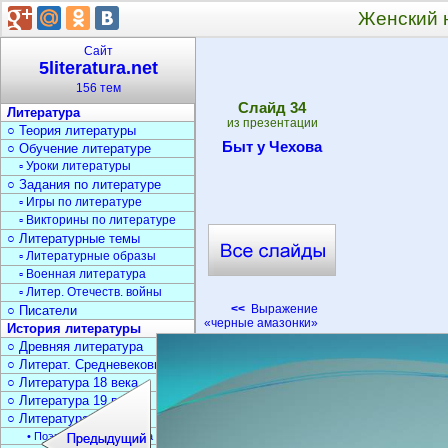
Женский 
Сайт
5literatura.net
156 тем
Cлайд
34
Литература
из презентации
○ Теория литературы
Быт у Чехова
○ Обучение литературе
▫ Уроки литературы
○ Задания по литературе
▫ Игры по литературе
▫ Викторины по литературе
○ Литературные темы
▫ Литературные образы
▫ Военная литература
▫ Литер. Отечеств. войны
<<
Выражение
○ Писатели
«черные амазонки»
История литературы
○ Древняя литература
○ Литерат. Средневековья
○ Литература 18 века
○ Литература 19 века
○ Литература 20 века
• Поэзия Серебрян. века