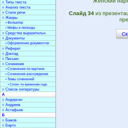
Женский наря
○ Типы текста
○ Анализ текста
○ Стили речи
Слайд 34
из презента
○ Жанры
пре
▫ Фольклор
▫ Мифы и легенды
○ Средства выразительн.
Ск
○ Документы
▫ Оформление документов
○ Реферат
○ Доклад
○ Письмо
○ Сочинение
▫ Сочинение по картине
▫ Сочинение-рассуждение
▫ Темы сочинений
• Сочин. по временам года
○ Список литературы
А
○ Андерсен
○ Андреев
○ Астафьев
Б
○ Бажов
○ Барто