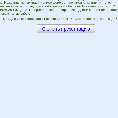
у. Нежданно вспоминает «самое дорогое, что имел в жизни» и потерял, 
его жизни «всё проходит, всё забывается». «Лишь бы Бог меня простил». Ус
ается «выглядеть». Говорит отрывисто, торопливо. Движения резкие, решит
покраснел до слёз».
Слайд 8
из презентации
«Тёмные аллеи»
. Размер архива с презентацией 
Скачать презентацию