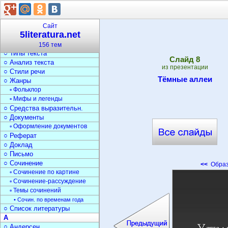
○ Стихи
▫ Стихи о природе
▫ Стихи о войне
Сайт
5literatura.net
▫ Загадки
Текст
156 тем
○ Типы текста
Cлайд
8
○ Анализ текста
из презентации
○ Стили речи
Тёмные аллеи
○ Жанры
▫ Фольклор
▫ Мифы и легенды
○ Средства выразительн.
○ Документы
▫ Оформление документов
○ Реферат
○ Доклад
○ Письмо
○ Сочинение
<<
Образ
▫ Сочинение по картине
▫ Сочинение-рассуждение
▫ Темы сочинений
• Сочин. по временам года
○ Список литературы
А
○ Андерсен