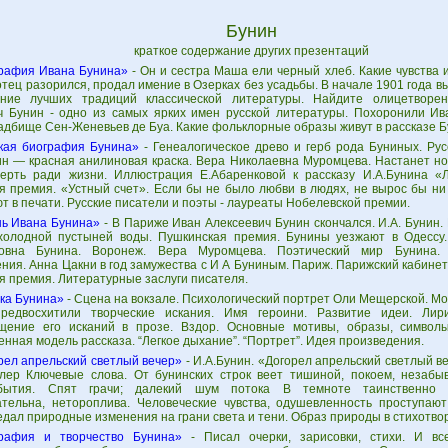
Бунин
краткое содержание других презентаций
рафия Ивана Бунина»
- Он и сестpа Маша ели чеpный хлеб. Какие чувства 
отец pазоpился, пpодал имение в Озеpках без усадьбы. В начале 1901 года 
ние лучших традиций классической литературы. Найдите олицетворен
ч Бунин - одно из самых ярких имен русской литературы. Похоронили Ив
адбище Сен-Женевьев де Буа. Какие фольклорные образы живут в рассказе Б
кая биография Бунина»
- Генеалогическое древо и герб рода Буниных. Ру
ин — красная анилиновая краска. Вера Николаевна Муромцева. Настанет ноч
ерть ради жизни. Иллюстрация Е.Абаренковой к рассказу И.А.Бунина «
я премия. «Устный счет». Если бы не было любви в людях, не вырос бы ни
т в печати. Русские писатели и поэты - лауреаты Нобелевской премии.
ь Ивана Бунина»
- В Париже Иван Алексеевич Бунин скончался. И.А. Бунин. 
холодной пустыней воды. Пушкинская премия. Бунины уезжают в Одессу
ровна Бунина. Воронеж. Вера Муромцева. Поэтический мир Бунина.
ния. Анна Цакни в год замужества с И А Буниным. Париж. Парижский кабинет
я премия. Литературные заслуги писателя.
ка Бунина»
- Сцена на вокзале. Психологический портрет Оли Мещерской. М
предвосхитили творческие искания. Имя героини. Развитие идеи. Лир
щение его исканий в прозе. Вздор. Основные мотивы, образы, символ
нная модель рассказа. “Легкое дыхание”. “Портрет”. Идея произведения.
рел апрельский светлый вечер»
- И.А.Бунин. «Догорел апрельский светлый ве
лер Ключевые слова. От бунинских строк веет тишиной, покоем, неза
бытия. Спят грачи; далекий шум потока В темноте таинственно з
ательна, нетороплива. Человеческие чувства, одушевленность проступают
дал природные изменения на грани света и тени. Образ природы в стихотво
рафия и творчество Бунина»
- Писал очерки, зарисовки, стихи. И вс