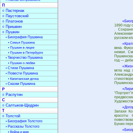
П
○ Пастернак
○ Паустовский
○ Платонов
«Биог
1890 году 
○ Пришвин
. Сохране
○ Пушкин
Алексееви
▫ Биография Пушкина
русском кл
• Семья Пушкина
«Крат
• Пушкин в лицее
века. Фукс
немая. См
• Пушкин в Петербурге
Пушкинска
▫ Творчество Пушкина
год — дебю
• Пушкин о любви
«Жизн
▫ Стихи Пушкина
мгла над 
▫ Повести Пушкина
Александ
стихотворе
• Капитанская дочка
Пушкинска
▫ Сказки Пушкина
«Лири
Р
“Портрет”
○ Распутин
предвосхи
С
Художестве
○ Салтыков-Щедрин
«Дого
Т
Запахи Ко
красоты 
○ Толстой
повествов
▫ Биография Толстого
Бунин пере
▫ Рассказы Толстого
«Биог
• Война и мир