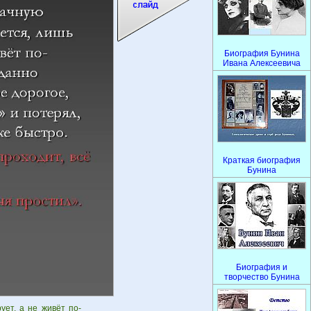
Биография Бунина
Ивана Алексеевича
Краткая биография
Бунина
Биография и
творчество Бунина
ует, а не живёт по-