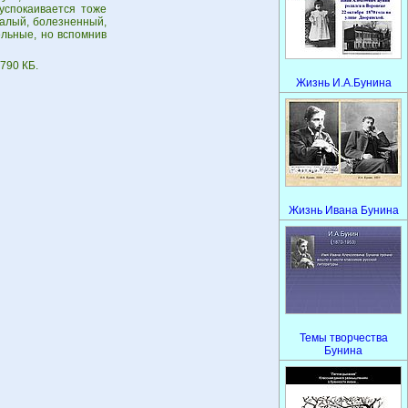
успокаивается тоже
талый, болезненный,
ельные, но вспомнив
790 КБ.
Жизнь И.А.Бунина
Жизнь Ивана Бунина
Темы творчества
Бунина