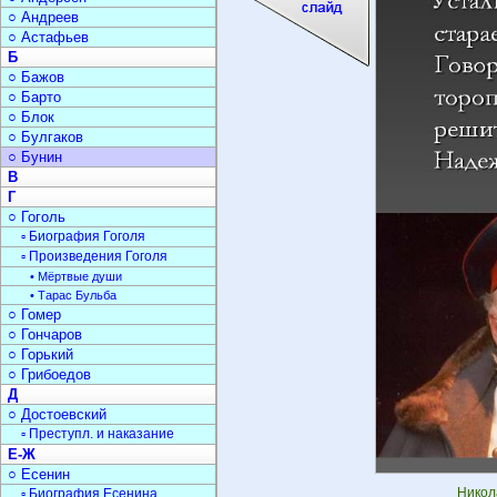
○ Андреев
○ Астафьев
Б
○ Бажов
○ Барто
○ Блок
○ Булгаков
○ Бунин
В
Г
○ Гоголь
▫ Биография Гоголя
▫ Произведения Гоголя
• Мёртвые души
• Тарас Бульба
○ Гомер
○ Гончаров
○ Горький
○ Грибоедов
Д
○ Достоевский
▫ Преступл. и наказание
Е-Ж
○ Есенин
Никол
▫ Биография Есенина