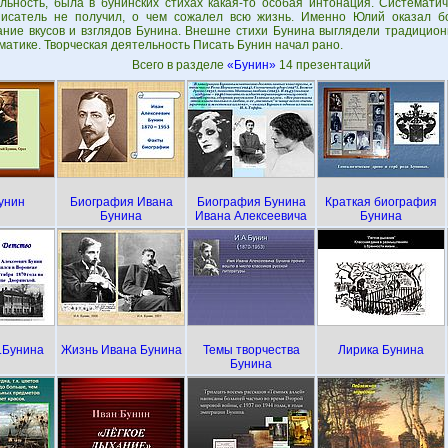
льность, была в бунинских стихах какая-то особая интонация. Системати
исатель не получил, о чем сожалел всю жизнь. Именно Юлий оказал б
ние вкусов и взглядов Бунина. Внешне стихи Бунина выглядели традицион
ематике. Творческая деятельность Писать Бунин начал рано.
Всего в разделе
«Бунин»
14 презентаций
унин
Биография Ивана
Биография Бунина
Краткая биография
Бунина
Ивана Алексеевича
Бунина
.Бунина
Жизнь Ивана Бунина
Темы творчества
Лирика Бунина
Бунина