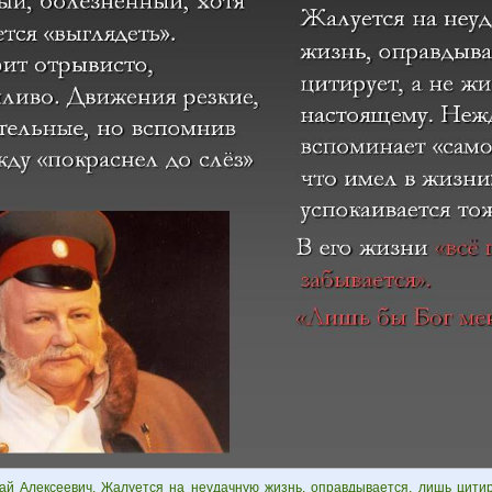
ай Алексеевич. Жалуется на неудачную жизнь, оправдывается, лишь цитир