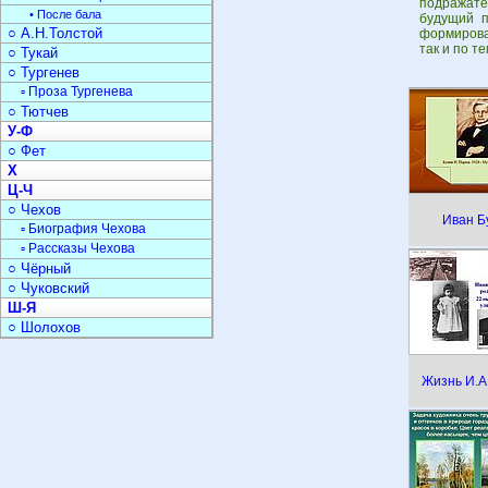
подражате
• После бала
будущий п
○ А.Н.Толстой
формирова
так и по т
○ Тукай
○ Тургенев
▫ Проза Тургенева
○ Тютчев
У-Ф
○ Фет
Х
Ц-Ч
○ Чехов
Иван Б
▫ Биография Чехова
▫ Рассказы Чехова
○ Чёрный
○ Чуковский
Ш-Я
○ Шолохов
Жизнь И.А