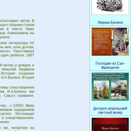
испытывает автор. В
Лирика Бунина
вышел сбоpник стихов
ие в тексте. Иван
ана Алексеевича на
унина.
сская литература XX
ь моя, ночь долгая,
Лапти». Престижная
 один ребёнок. 1887
Господин из Сан-
И ветер, и дождик, и
Франциско
. Николай. Людмила
 История создания
 И.А.Бунина. Вторая
отивы стихотворения
ика И.А.Бунина как
ы. Смысл названия.
чер…» (1892). Звуки
Догорел апрельский
бываемым ощущением
светлый вечер
аглох. Интонация
 в олицетворениях.
рении.
е же, несмотря на