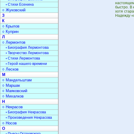
настоящем
▫ Стихи Есенина
быстро. В 
○ Жуковский
хотя стар
З
Надежду «
К
○ Крылов
○ Куприн
Л
○ Лермонтов
▫ Биография Лермонтова
▫ Творчество Лермонтова
▫ Стихи Лермонтова
▫ Герой нашего времени
○ Лесков
М
○ Мандельштам
○ Маршак
○ Маяковский
○ Михалков
Н
○ Некрасов
▫ Биография Некрасова
▫ Произведения Некрасова
○ Носов
О
▫ Пьесы Островского