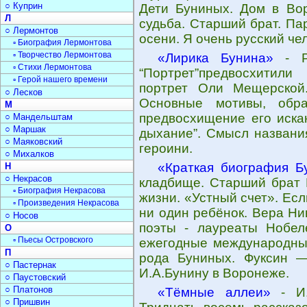
○ Куприн
Дети Буниных. Дом в Вор
Л
судьба. Старший брат. Па
○ Лермонтов
осени. Я очень русский че
▫ Биография Лермонтова
▫ Творчество Лермонтова
«Лирика Бунина»
- Ра
▫ Стихи Лермонтова
“Портрет”предвосхитили
▫ Герой нашего времени
портрет Оли Мещерской.
○ Лесков
Основные мотивы, обра
М
предвосхищение его искан
○ Мандельштам
○ Маршак
дыхание”. Смысл названи
○ Маяковский
героини.
○ Михалков
«Краткая биография Б
Н
○ Некрасов
кладбище. Старший брат 
▫ Биография Некрасова
жизни. «Устный счет». Ес
▫ Произведения Некрасова
ни один ребёнок. Вера Ни
○ Носов
поэты - лауреаты Нобел
О
▫ Пьесы Островского
ежегодные международные
П
рода Буниных. Фуксин —
○ Пастернак
И.А.Бунину в Воронеже.
○ Паустовский
○ Платонов
«Тёмные аллеи»
- И.
○ Пришвин