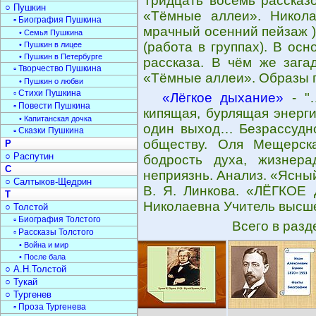
Тридцать восемь рассказо
○ Пушкин
«Тёмные аллеи». Никола
▫ Биография Пушкина
мрачный осенний пейзаж )
• Семья Пушкина
(работа в группах). В ос
• Пушкин в лицее
• Пушкин в Петербурге
рассказа. В чём же зага
▫ Творчество Пушкина
«Тёмные аллеи». Образы г
• Пушкин о любви
▫ Стихи Пушкина
«Лёгкое дыхание»
- "…
▫ Повести Пушкина
кипящая, бурлящая энерги
• Капитанская дочка
один выход… Безрассудно
▫ Сказки Пушкина
обществу. Оля Мещерска
Р
○ Распутин
бодрость духа, жизнерад
С
неприязнь. Анализ. «Ясный
○ Салтыков-Щедрин
В. Я. Линкова. «ЛЁГКОЕ
Т
Николаевна Учитель высше
○ Толстой
▫ Биография Толстого
Всего в раз
▫ Рассказы Толстого
• Война и мир
• После бала
○ А.Н.Толстой
○ Тукай
○ Тургенев
▫ Проза Тургенева