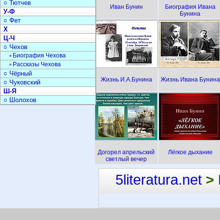
○ Тютчев
Иван Бунин
Биография Ивана
У-Ф
Бунина
○ Фет
Х
Ц-Ч
○ Чехов
▫ Биография Чехова
▫ Рассказы Чехова
○ Чёрный
Жизнь И.А.Бунина
Жизнь Ивана Бунина
○ Чуковский
Ш-Я
○ Шолохов
Догорел апрельский
Лёгкое дыхание
светлый вечер
5literatura.net
>