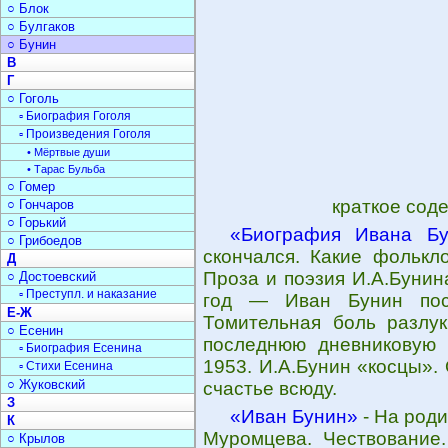
○ Блок
○ Булгаков
○ Бунин
В
Г
○ Гоголь
▫ Биография Гоголя
▫ Произведения Гоголя
• Мёртвые души
• Тарас Бульба
○ Гомер
краткое сод
○ Гончаров
○ Горький
«Биография Ивана Бу
○ Грибоедов
скончался. Какие фолькл
Д
Проза и поэзия И.А.Бунин
○ Достоевский
▫ Преступл. и наказание
год — Иван Бунин пост
Е-Ж
Томительная боль разлу
○ Есенин
последнюю дневниковую 
▫ Биография Есенина
1953. И.А.Бунин «косцы».
▫ Стихи Есенина
○ Жуковский
счастье всюду.
З
«Иван Бунин»
- На роди
К
Муромцева. Чествование.
○ Крылов