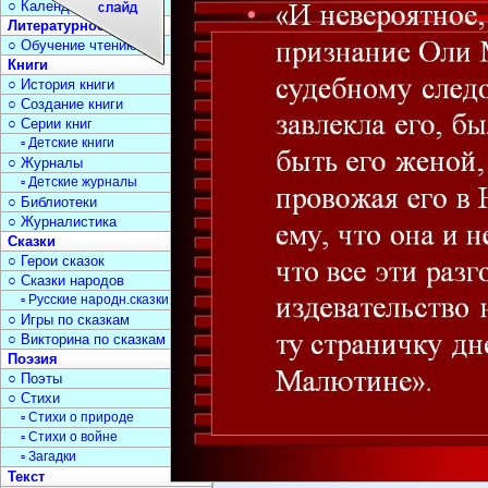
○ Календарь дат
Литературное чтение
○ Обучение чтению
Книги
○ История книги
○ Создание книги
○ Серии книг
▫ Детские книги
○ Журналы
▫ Детские журналы
○ Библиотеки
○ Журналистика
Сказки
○ Герои сказок
○ Сказки народов
▫ Русские народн.сказки
○ Игры по сказкам
○ Викторина по сказкам
Поэзия
○ Поэты
○ Стихи
▫ Стихи о природе
▫ Стихи о войне
▫ Загадки
Текст