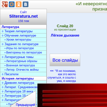
«И невероятн
призн
Сайт
5literatura.net
156 тем
Cлайд
20
Литература
из презентации
○ Теория литературы
Лёгкое дыхание
○ Обучение литературе
▫ Уроки литературы
○ Задания по литературе
▫ Игры по литературе
▫ Викторины по литературе
○ Литературные темы
▫ Литературные образы
▫ Военная литература
▫ Литер. Отечеств. войны
<<
"Я не понимаю,
○ Писатели
как это могло
случиться, я сошла с
История литературы
ума, я никогда
○ Древняя литература
○ Литерат. Средневековья
○ Литература 18 века
○ Литература 19 века
○ Литература 20 века
• Поэзия Серебрян. века