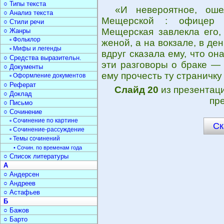
○ Типы текста
«И невероятное, ош
○ Анализ текста
Мещерской : офицер з
○ Стили речи
Мещерская завлекла его,
○ Жанры
▫ Фольклор
женой, а на вокзале, в де
▫ Мифы и легенды
вдруг сказала ему, что он
○ Средства выразительн.
эти разговоры о браке — 
○ Документы
ему прочесть ту страничку
▫ Оформление документов
○ Реферат
Слайд 20
из презентац
○ Доклад
пр
○ Письмо
○ Сочинение
▫ Сочинение по картине
Ск
▫ Сочинение-рассуждение
▫ Темы сочинений
• Сочин. по временам года
○ Список литературы
А
○ Андерсен
○ Андреев
○ Астафьев
Б
○ Бажов
○ Барто