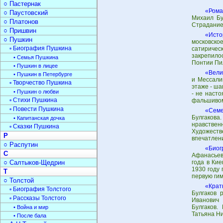
○ Пастернак
«Рома
○ Паустовский
Михаил Бу
○ Платонов
Страдание.
○ Пришвин
«Исто
○ Пушкин
московско
▫ Биография Пушкина
сатиричес
закрепило
• Семья Пушкина
Понтии Пи
• Пушкин в лицее
«Вели
• Пушкин в Петербурге
и Мессали
▫ Творчество Пушкина
этаже - ша
• Пушкин о любви
- не насто
▫ Стихи Пушкина
фальшивом
▫ Повести Пушкина
«Семе
Булгакова
• Капитанская дочка
нравстве
▫ Сказки Пушкина
Художеств
Р
впечатлени
○ Распутин
«Биог
С
Афанасьеви
○ Салтыков-Щедрин
года в Ки
1930 году 
Т
первую гим
○ Толстой
«Крат
▫ Биография Толстого
Булгаков 
▫ Рассказы Толстого
Иванович 
Булгаков.
• Война и мир
Татьяна Н
• После бала