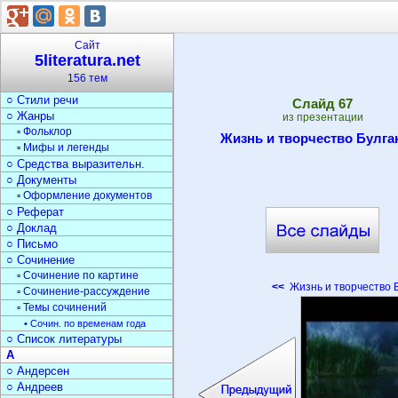
▫ Стихи о природе
▫ Стихи о войне
▫ Загадки
Сайт
Текст
5literatura.net
○ Типы текста
156 тем
○ Анализ текста
○ Стили речи
Cлайд
67
○ Жанры
из презентации
▫ Фольклор
Жизнь и творчество Булга
▫ Мифы и легенды
○ Средства выразительн.
○ Документы
▫ Оформление документов
○ Реферат
○ Доклад
○ Письмо
○ Сочинение
▫ Сочинение по картине
<<
Жизнь и творчество 
▫ Сочинение-рассуждение
▫ Темы сочинений
• Сочин. по временам года
○ Список литературы
А
○ Андерсен
○ Андреев