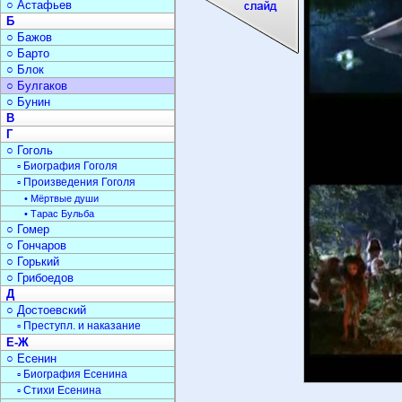
○ Астафьев
Б
○ Бажов
○ Барто
○ Блок
○ Булгаков
○ Бунин
В
Г
○ Гоголь
▫ Биография Гоголя
▫ Произведения Гоголя
• Мёртвые души
• Тарас Бульба
○ Гомер
○ Гончаров
○ Горький
○ Грибоедов
Д
○ Достоевский
▫ Преступл. и наказание
Е-Ж
○ Есенин
▫ Биография Есенина
▫ Стихи Есенина