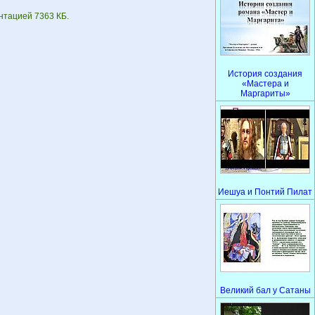
ентацией 7363 КБ.
История создания
«Мастера и
Маргариты»
Иешуа и Понтий Пилат
Великий бал у Сатаны