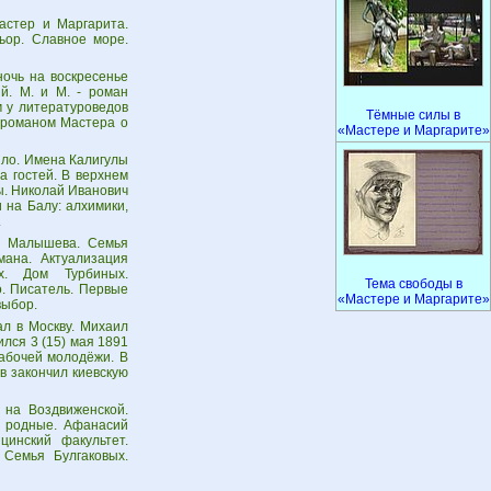
стер и Маргарита.
ьор. Славное море.
ночь на воскресенье
й. М. и М. - роман
м у литературоведов
Тёмные силы в
 романом Мастера о
«Мастере и Маргарите»
зло. Имена Калигулы
 гостей. В верхнем
ты. Николай Иванович
 на Балу: алхимики,
.
а Малышева. Семья
мана. Актуализация
ых. Дом Турбиных.
Тема свободы в
о. Писатель. Первые
«Мастере и Маргарите»
выбор.
ал в Москву. Михаил
лся 3 (15) мая 1891
рабочей молодёжи. В
в закончил киевскую
 на Воздвиженской.
и родные. Афанасий
цинский факультет.
 Семья Булгаковых.