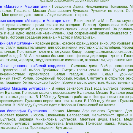
краткое содержание других презентаций
н «Мастер и Маргарита»»
- Псевдоним Ивана Николаевича Понырева. Ма
лгаков. Писатель. Михаил Афанасьевич Булгаков. Рукописи не горят. Сен
 Мне цепи не дают писать. Люди начинают творить.
рия создания «Мастера и Маргариты»»
- В финале М. и М. в Пасхальную 
е и ершалаимское время сливаются воедино. Воланд. Хронология событи
кий, философский, а в ершалаимских сценах - еще и эпический. За романо
сь и еще одно название «мениппея». Ход современной жизни смыкается с
лате. История создания романа «Мастер и Маргарита».
кий бал у Сатаны»
- Красные розы, красное французское вино. Зло убивает 
ны стали нарицательными для обозначения жестоких сластолюбцев. Череда
шлычная. По стенкам - клетки с петухами. Внизу - всюду шампанское, сигаре
ящий злодей. М. А. пленился больше всего фраком дирижера - до пят. Гости
онетчики, чародеи, государственные изменники, отравители, чернокнижники
йные ценности в «Белой гвардии»»
- Символы дома. Выбор полковник
. Нравственный выбор Турбиных. Смерть главы семьи. Дом. Судьба ро
нно-ценностных ориентиров. Белая гвардия. Звуки. Семья Турбин
енный текст. Роман, рождённый любовью. Роман. Смотреть в открытое окн
я. Традиции. Унтер-офицер Турбин. Время и место действия. Нравственный 
рафия Михаила Булгакова»
- В конце сентября 1921 года Булгаков переех
ч Булгаков. Почтовая марка с персонажами Булгакова. Михаил Булгаков роди
еве в семье доцента. В 1930 году Булгаков работал в Центральном театре 
произведения Булгакова перестают печататься. В 1909 году Михаил Булгако
назию. В 1928 году Булгаков едет с Любовью Евгеньевной на Кавказ.
кая биография Булгакова»
- Кавказ. Михаил Афанасьевич Булгаков. Дом
работает врачом. Любовь Евгеньевна Белозерская. Фельетонист. Друзья 
Булгаков. Варвара Михайловна Булгакова. Мёртвые души. Пьеса. Меди
 Михаил Булгаков. Елена Сергеевна Булгакова. Почтовая марка. Рашель.
иколаевна Лаппа. Произведения Булгакова.