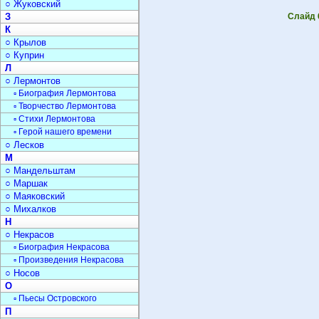
○ Жуковский
З
Слайд 
К
○ Крылов
○ Куприн
Л
○ Лермонтов
▫ Биография Лермонтова
▫ Творчество Лермонтова
▫ Стихи Лермонтова
▫ Герой нашего времени
○ Лесков
М
○ Мандельштам
○ Маршак
○ Маяковский
○ Михалков
Н
○ Некрасов
▫ Биография Некрасова
▫ Произведения Некрасова
○ Носов
О
▫ Пьесы Островского
П