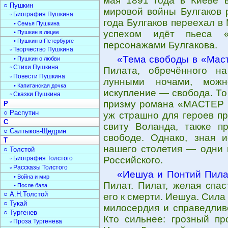
мая 1891 года в Киеве 
○ Пушкин
мировой войны Булгаков 
▫ Биография Пушкина
года Булгаков переехал в
• Семья Пушкина
успехом идёт пьеса 
• Пушкин в лицее
• Пушкин в Петербурге
персонажами Булгакова.
▫ Творчество Пушкина
«Тема свободы в «Мас
• Пушкин о любви
▫ Стихи Пушкина
Пилата, обречённого н
▫ Повести Пушкина
лунными ночами, можн
• Капитанская дочка
искупление — свобода. То
▫ Сказки Пушкина
призму романа «МАСТЕР И
Р
○ Распутин
уж страшно для героев пр
С
свиту Воланда, также п
○ Салтыков-Щедрин
свободе. Однако, зная 
Т
нашего столетия — одни 
○ Толстой
▫ Биография Толстого
Российского.
▫ Рассказы Толстого
«Иешуа и Понтий Пила
• Война и мир
Пилат. Пилат, желая спас
• После бала
○ А.Н.Толстой
его к смерти. Иешуа. Сил
○ Тукай
милосердия и справедливо
○ Тургенев
Кто сильнее: грозный п
▫ Проза Тургенева