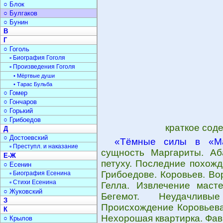
○ Блок
○ Булгаков
○ Бунин
В
Г
○ Гоголь
▫ Биография Гоголя
▫ Произведения Гоголя
• Мёртвые души
• Тарас Бульба
○ Гомер
○ Гончаров
○ Горький
○ Грибоедов
краткое сод
Д
○ Достоевский
«Тёмные силы в «Ма
▫ Преступл. и наказание
сущность Маргариты. Аб
Е-Ж
петуху. Последние похожд
○ Есенин
Грибоедове. Коровьев. Во
▫ Биография Есенина
▫ Стихи Есенина
Гелла. Извлечение масте
○ Жуковский
Бегемот. Неудачливы
З
Происхождение Коровьева.
К
Нехорошая квартирка. Фав
○ Крылов