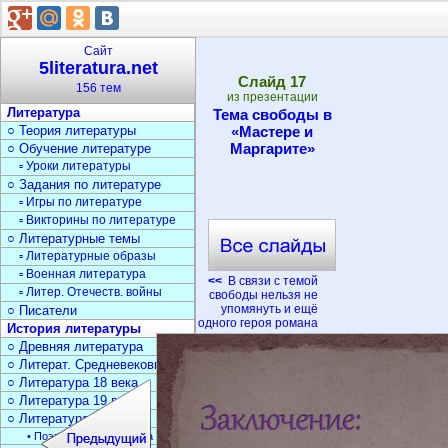
Сайт
5literatura.net
Cлайд
17
156 тем
из презентации
Литература
Тема свободы в
○ Теория литературы
«Мастере и
Маргарите»
○ Обучение литературе
▫ Уроки литературы
○ Задания по литературе
▫ Игры по литературе
▫ Викторины по литературе
○ Литературные темы
▫ Литературные образы
▫ Военная литература
<<
В связи с темой
▫ Литер. Отечеств. войны
свободы нельзя не
упомянуть и ещё
○ Писатели
одного героя романа
История литературы
○ Древняя литература
○ Литерат. Средневековья
○ Литература 18 века
○ Литература 19 века
○ Литература 20 века
• Поэзия Серебрян. века