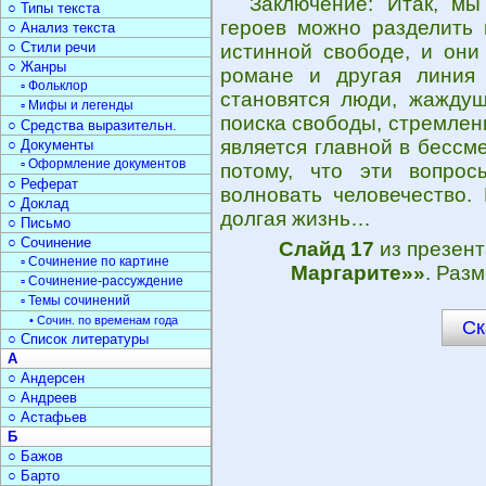
Заключение: Итак, мы
○ Типы текста
героев можно разделить 
○ Анализ текста
○ Стили речи
истинной свободе, и они
○ Жанры
романе и другая линия
▫ Фольклор
становятся люди, жаждущ
▫ Мифы и легенды
поиска свободы, стремлен
○ Средства выразительн.
является главной в бессм
○ Документы
▫ Оформление документов
потому, что эти вопрос
○ Реферат
волновать человечество.
○ Доклад
долгая жизнь…
○ Письмо
○ Сочинение
Слайд 17
из презен
▫ Сочинение по картине
Маргарите»»
. Раз
▫ Сочинение-рассуждение
▫ Темы сочинений
• Сочин. по временам года
Ск
○ Список литературы
А
○ Андерсен
○ Андреев
○ Астафьев
Б
○ Бажов
○ Барто