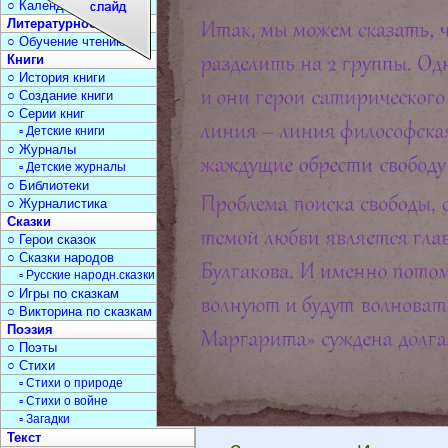
○ Календарь дат
Литературное чтение
○ Обучение чтению
Книги
○ История книги
○ Создание книги
○ Серии книг
▫ Детские книги
○ Журналы
▫ Детские журналы
○ Библиотеки
○ Журналистика
Сказки
○ Герои сказок
○ Сказки народов
▫ Русские народн.сказки
○ Игры по сказкам
○ Викторина по сказкам
Поэзия
○ Поэты
○ Стихи
▫ Стихи о природе
▫ Стихи о войне
▫ Загадки
Текст