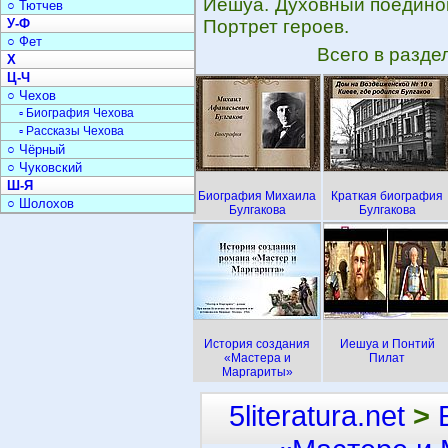
Иешуа. Духовный поединок
○ Тютчев
У-Ф
Портрет героев.
○ Фет
Всего в разде
Х
Ц-Ч
○ Чехов
▫ Биография Чехова
▫ Рассказы Чехова
○ Чёрный
○ Чуковский
Ш-Я
Биография Михаила
Краткая биография
○ Шолохов
Булгакова
Булгакова
История создания
Иешуа и Понтий
«Мастера и
Пилат
Маргариты»
5literatura.net
>