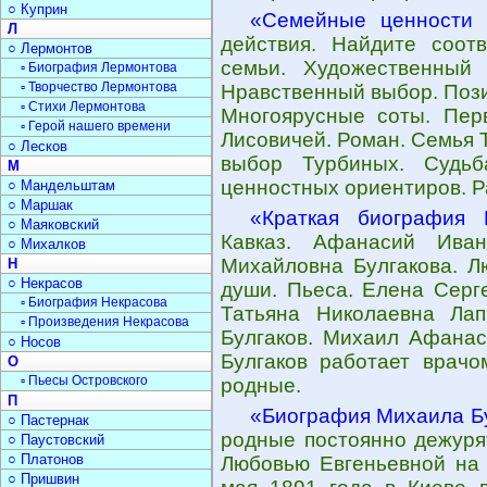
○ Куприн
«Семейные ценности 
Л
действия. Найдите соотв
○ Лермонтов
семьи. Художественный 
▫ Биография Лермонтова
▫ Творчество Лермонтова
Нравственный выбор. Пози
▫ Стихи Лермонтова
Многоярусные соты. Пер
▫ Герой нашего времени
Лисовичей. Роман. Семья 
○ Лесков
выбор Турбиных. Судьб
М
ценностных ориентиров. Р
○ Мандельштам
○ Маршак
«Краткая биография 
○ Маяковский
Кавказ. Афанасий Иван
○ Михалков
Михайловна Булгакова. Л
Н
○ Некрасов
души. Пьеса. Елена Серг
▫ Биография Некрасова
Татьяна Николаевна Лап
▫ Произведения Некрасова
Булгаков. Михаил Афанас
○ Носов
Булгаков работает врачо
О
▫ Пьесы Островского
родные.
П
«Биография Михаила Б
○ Пастернак
родные постоянно дежурят
○ Паустовский
○ Платонов
Любовью Евгеньевной на 
○ Пришвин