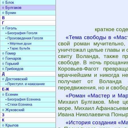
○ Блок
○ Булгаков
○ Бунин
В
Г
○ Гоголь
краткое сод
▫ Биография Гоголя
«Тема свободы в «Мас
▫ Произведения Гоголя
свой роман мучительно, 
• Мёртвые души
• Тарас Бульба
уничтожал целые главы и 
○ Гомер
свиту Воланда, также п
○ Гончаров
свободе. В ночь прощани
○ Горький
Коровьев-Фагот превращ
○ Грибоедов
Д
мрачнейшим и никогда н
○ Достоевский
получает от Воланда 
▫ Преступл. и наказание
передвижения, но и свобод
Е-Ж
○ Есенин
«Роман «Мастер и Мар
▫ Биография Есенина
Михаил Булгаков. Мне це
▫ Стихи Есенина
море. Михаил Афанасьевич
○ Жуковский
Ивана Николаевича Поныре
З
К
«История создания «М
○ Крылов