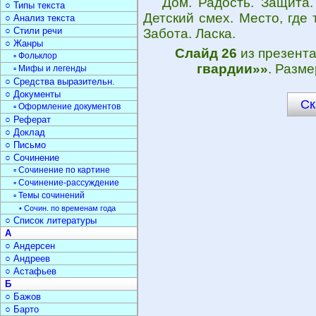
Дом. Радость. Защита.
○ Типы текста
Детский смех. Место, где 
○ Анализ текста
○ Стили речи
Забота. Ласка.
○ Жанры
Слайд 26
из презент
▫ Фольклор
гвардии»»
. Разме
▫ Мифы и легенды
○ Средства выразительн.
○ Документы
Ск
▫ Оформление документов
○ Реферат
○ Доклад
○ Письмо
○ Сочинение
▫ Сочинение по картине
▫ Сочинение-рассуждение
▫ Темы сочинений
• Сочин. по временам года
○ Список литературы
А
○ Андерсен
○ Андреев
○ Астафьев
Б
○ Бажов
○ Барто