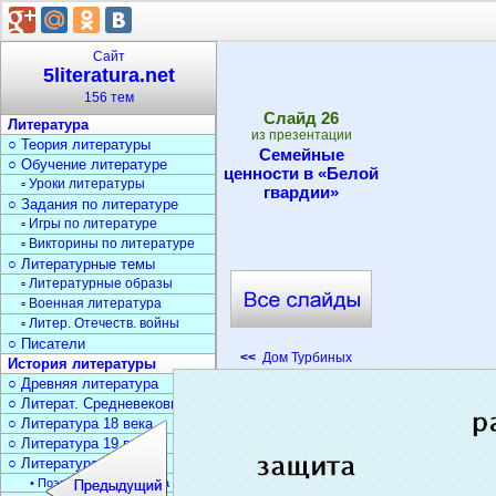
Сайт
5literatura.net
156 тем
Cлайд
26
Литература
из презентации
○ Теория литературы
Семейные
○ Обучение литературе
ценности в «Белой
▫ Уроки литературы
гвардии»
○ Задания по литературе
▫ Игры по литературе
▫ Викторины по литературе
○ Литературные темы
▫ Литературные образы
▫ Военная литература
▫ Литер. Отечеств. войны
○ Писатели
<<
Дом Турбиных
История литературы
○ Древняя литература
○ Литерат. Средневековья
○ Литература 18 века
○ Литература 19 века
○ Литература 20 века
• Поэзия Серебрян. века