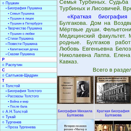
Семья Турбиных. Судьба 
○ Пушкин
Турбиных и Лисовичей. Вр
▫ Биография Пушкина
• Семья Пушкина
«Краткая биография 
• Пушкин в лицее
Булгакова. Дом на Воздв
• Пушкин в Петербурге
▫ Творчество Пушкина
Мёртвые души. Фельетонис
• Пушкин о любви
Медицинский факультет. 
▫ Стихи Пушкина
родные. Булгаков работ
▫ Повести Пушкина
Любовь Евгеньевна Белоз
• Капитанская дочка
▫ Сказки Пушкина
Николаевна Лаппа. Елена
Р
Кавказ.
○ Распутин
Всего в разде
С
○ Салтыков-Щедрин
Т
○ Толстой
▫ Биография Толстого
▫ Рассказы Толстого
• Война и мир
• После бала
Биография Михаила
Краткая биография
○ А.Н.Толстой
Булгакова
Булгакова
○ Тукай
○ Тургенев
▫ Проза Тургенева