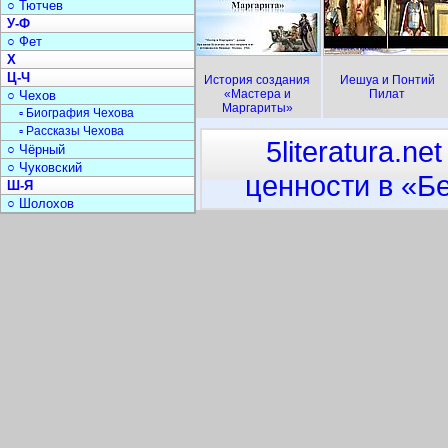
○ Тютчев
У-Ф
○ Фет
Х
Ц-Ч
История создания
Иешуа и Понтий
«Мастера и
Пилат
○ Чехов
Маргариты»
▫ Биография Чехова
▫ Рассказы Чехова
5literatura.net
○ Чёрный
○ Чуковский
ценности в «Б
Ш-Я
○ Шолохов