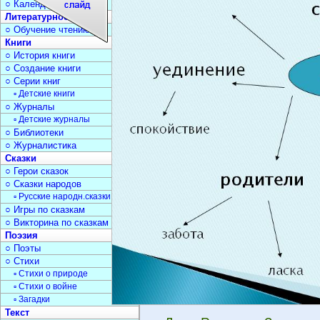
○ Календарь дат
Литературное чтение
○ Обучение чтению
Книги
○ История книги
○ Создание книги
○ Серии книг
▫ Детские книги
○ Журналы
▫ Детские журналы
○ Библиотеки
○ Журналистика
Сказки
○ Герои сказок
○ Сказки народов
▫ Русские народн.сказки
○ Игры по сказкам
○ Викторина по сказкам
Поэзия
○ Поэты
○ Стихи
▫ Стихи о природе
▫ Стихи о войне
▫ Загадки
Текст