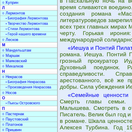
в Пасхальную ночь на в
○ Куприн
время сливаются воедино.
Л
создания романа «Ма
○ Лермонтов
▫ Биография Лермонтова
литературоведов закрепил
▫ Творчество Лермонтова
всех трех главных мирах 
▫ Стихи Лермонтова
черту. Горькая ирония
▫ Герой нашего времени
международной солидарно
○ Лесков
М
«Иешуа и Понтий Пила
○ Мандельштам
романа. Иешуа. Понтий П
○ Маршак
грозный прокуратор И
○ Маяковский
○ Михалков
Духовный поединок. Р
Н
справедливости. Спр
○ Некрасов
арестованного, всё же п
▫ Биография Некрасова
добры. Сила убеждения Ие
▫ Произведения Некрасова
○ Носов
«Семейные ценности 
О
Смерть главы семьи. 
▫ Пьесы Островского
Малышева. Смотреть в от
П
Писатель. Велик был год 
○ Пастернак
○ Паустовский
в романе. Шкала ценност
○ Платонов
Алексея Турбина. Год 19
○ Пришвин