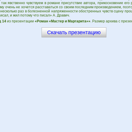
так явственно чувствуем в романе присутствие автора, прикосновение его р
му очень не хочется расставаться со своим последним произведением, поэто
 несколько раз в болезненной напряженности обостренных чувств сцену про
писал, и жил потому что писал» А. Дравич.
 14
из презентации
«Роман «Мастер и Маргарита»»
. Размер архива с презе
Скачать презентацию