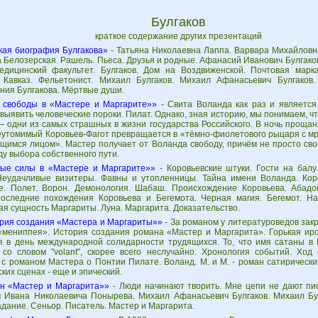
Булгаков
краткое содержание других презентаций
кая биография Булгакова»
- Татьяна Николаевна Лаппа. Варвара Михайловн
 Белозерская. Рашель. Пьеса. Друзья и родные. Афанасий Иванович Булгаков
едицинский факультет. Булгаков. Дом на Воздвиженской. Почтовая марк
. Кавказ. Фельетонист. Михаил Булгаков. Михаил Афанасьевич Булгаков.
ния Булгакова. Мёртвые души.
 свободы в «Мастере и Маргарите»»
- Свита Воланда как раз и является
выявить человеческие пороки. Пилат. Однако, зная историю, мы понимаем, ч
— одни из самых страшных в жизни государства Российского. В ночь прощан
неутомимый Коровьев-Фагот превращается в «тёмно-фиолетового рыцаря с м
щимся лицом». Мастер получает от Воланда свободу, причём не просто св
ду выбора собственного пути.
ые силы в «Мастере и Маргарите»»
- Коровьевские штуки. Гости на балу
Неудачливые визитеры. Фавны и утопленницы. Тайна имени Воланда. Кор
е. Полет. Ворон. Демонология. Шабаш. Происхождение Коровьева. Абадо
оследние похождения Коровьева и Бегемота. Черная магия. Бегемот. На
я сущность Маргариты. Луна. Маргарита. Доказательство.
рия создания «Мастера и Маргариты»»
- За романом у литературоведов зак
«мениппея». История создания романа «Мастер и Маргарита». Горькая иро
я в день международной солидарности трудящихся. То, что имя сатаны в 
 со словом "volant", скорее всего неслучайно. Хронология событий. Ход
 с романом Мастера о Понтии Пилате. Воланд. М. и М. - роман сатирически
их сценах - еще и эпический.
н «Мастер и Маргарита»»
- Люди начинают творить. Мне цепи не дают пис
 Ивана Николаевича Понырева. Михаил Афанасьевич Булгаков. Михаил Бул
адание. Сеньор. Писатель. Мастер и Маргарита.