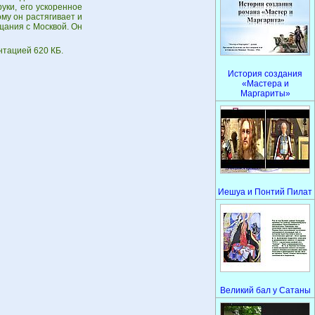
уки, его ускоренное
му он растягивает и
щания с Москвой. Он
нтацией 620 КБ.
История создания
«Мастера и
Маргариты»
Иешуа и Понтий Пилат
Великий бал у Сатаны