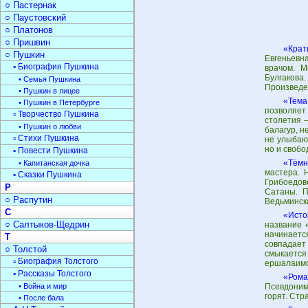
○ Пастернак
○ Паустовский
○ Платонов
○ Пришвин
«Крат
○ Пушкин
Евгеньевна
▫ Биография Пушкина
врачом. М
Булгакова
• Семья Пушкина
Произведе
• Пушкин в лицее
«Тема
• Пушкин в Петербурге
позволяет 
▫ Творчество Пушкина
столетия 
• Пушкин о любви
балагур, 
▫ Стихи Пушкина
не улыбаю
но и свобо
▫ Повести Пушкина
«Тёмн
• Капитанская дочка
мастера. 
▫ Сказки Пушкина
Грибоедов
Р
Сатаны. П
○ Распутин
Ведьминска
С
«Исто
○ Салтыков-Щедрин
название 
начинаетс
Т
совпадает
○ Толстой
смыкается
▫ Биография Толстого
ершалаимск
▫ Рассказы Толстого
«Рома
• Война и мир
Псевдоним
горят. Стр
• После бала