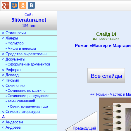
▫ Стихи о природе
▫ Стихи о войне
▫ Загадки
Сайт
Текст
5literatura.net
○ Типы текста
156 тем
○ Анализ текста
○ Стили речи
Cлайд
14
○ Жанры
из презентации
▫ Фольклор
Роман «Мастер и Маргари
▫ Мифы и легенды
○ Средства выразительн.
○ Документы
▫ Оформление документов
○ Реферат
○ Доклад
○ Письмо
○ Сочинение
▫ Сочинение по картине
<<
Роман «Мастер и Ма
▫ Сочинение-рассуждение
▫ Темы сочинений
• Сочин. по временам года
○ Список литературы
А
○ Андерсен
○ Андреев