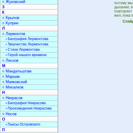
○ Жуковский
потому мы 
З
дыхание; е
повторяет
К
жил, пока 
○ Крылов
Слайд
○ Куприн
Л
○ Лермонтов
▫ Биография Лермонтова
▫ Творчество Лермонтова
▫ Стихи Лермонтова
▫ Герой нашего времени
○ Лесков
М
○ Мандельштам
○ Маршак
○ Маяковский
○ Михалков
Н
○ Некрасов
▫ Биография Некрасова
▫ Произведения Некрасова
○ Носов
О
▫ Пьесы Островского
П