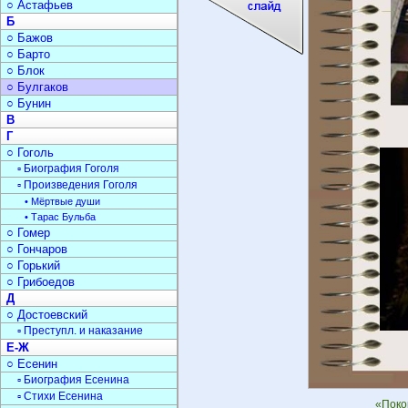
○ Астафьев
Б
○ Бажов
○ Барто
○ Блок
○ Булгаков
○ Бунин
В
Г
○ Гоголь
▫ Биография Гоголя
▫ Произведения Гоголя
• Мёртвые души
• Тарас Бульба
○ Гомер
○ Гончаров
○ Горький
○ Грибоедов
Д
○ Достоевский
▫ Преступл. и наказание
Е-Ж
○ Есенин
▫ Биография Есенина
▫ Стихи Есенина
«Поко