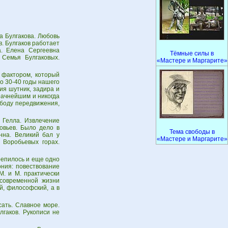
а Булгакова. Любовь
. Булгаков работает
а. Елена Сергеевна
Тёмные силы в
 Семья Булгаковых.
«Мастере и Маргарите»
 фактором, который
то 30-40 годы нашего
ия шутник, задира и
рачнейшим и никогда
ободу передвижения,
. Гелла. Извлечение
овьев. Было дело в
Тема свободы в
нна. Великий бал у
«Мастере и Маргарите»
 Воробьевых горах.
репилось и еще одно
ния: повествование
М. и М. практически
 современной жизни
й, философский, а в
ать. Славное море.
гаков. Рукописи не