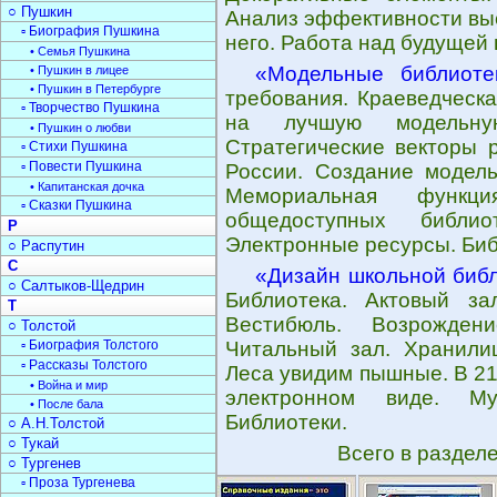
○ Пушкин
Анализ эффективности выс
▫ Биография Пушкина
него. Работа над будущей 
• Семья Пушкина
«Модельные библиоте
• Пушкин в лицее
• Пушкин в Петербурге
требования. Краеведческа
▫ Творчество Пушкина
на лучшую модельную
• Пушкин о любви
Стратегические векторы 
▫ Стихи Пушкина
▫ Повести Пушкина
России. Создание модель
• Капитанская дочка
Мемориальная функци
▫ Сказки Пушкина
общедоступных библио
Р
Электронные ресурсы. Биб
○ Распутин
С
«Дизайн школьной биб
○ Салтыков-Щедрин
Библиотека. Актовый за
Т
Вестибюль. Возрожден
○ Толстой
▫ Биография Толстого
Читальный зал. Хранили
▫ Рассказы Толстого
Леса увидим пышные. В 21
• Война и мир
электронном виде. Му
• После бала
Библиотеки.
○ А.Н.Толстой
○ Тукай
Всего в раздел
○ Тургенев
▫ Проза Тургенева