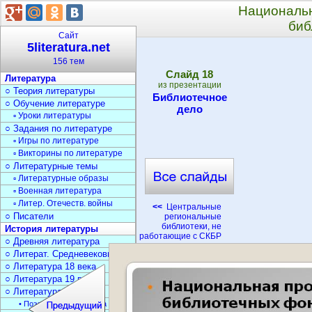
Национальн
биб
Сайт
5literatura.net
156 тем
Cлайд
18
Литература
из презентации
○ Теория литературы
Библиотечное
○ Обучение литературе
дело
▫ Уроки литературы
○ Задания по литературе
▫ Игры по литературе
▫ Викторины по литературе
○ Литературные темы
▫ Литературные образы
▫ Военная литература
▫ Литер. Отечеств. войны
<<
Центральные
○ Писатели
региональные
библиотеки, не
История литературы
работающие с СКБР
○ Древняя литература
○ Литерат. Средневековья
○ Литература 18 века
○ Литература 19 века
○ Литература 20 века
• Поэзия Серебрян. века