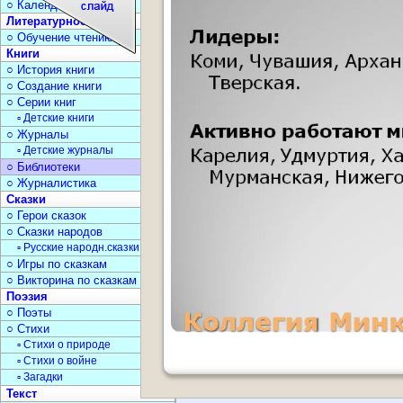
○ Календарь дат
Литературное чтение
○ Обучение чтению
Книги
○ История книги
○ Создание книги
○ Серии книг
▫ Детские книги
○ Журналы
▫ Детские журналы
○ Библиотеки
○ Журналистика
Сказки
○ Герои сказок
○ Сказки народов
▫ Русские народн.сказки
○ Игры по сказкам
○ Викторина по сказкам
Поэзия
○ Поэты
○ Стихи
▫ Стихи о природе
▫ Стихи о войне
▫ Загадки
Текст