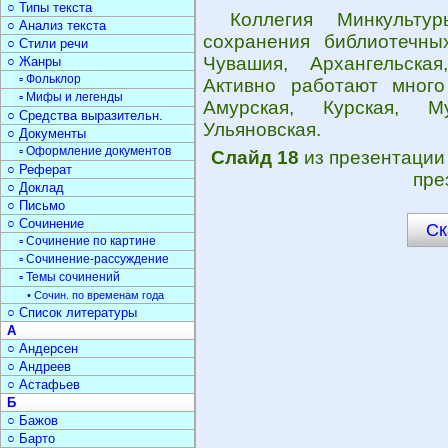
○ Типы текста
Коллегия Минкульту
○ Анализ текста
сохранения библиотечны
○ Стили речи
Чувашия, Архангельская
○ Жанры
▫ Фольклор
Активно работают много 
▫ Мифы и легенды
Амурская, Курская, Му
○ Средства выразительн.
Ульяновская.
○ Документы
▫ Оформление документов
Слайд 18
из презентаци
○ Реферат
пре
○ Доклад
○ Письмо
○ Сочинение
Ск
▫ Сочинение по картине
▫ Сочинение-рассуждение
▫ Темы сочинений
• Сочин. по временам года
○ Список литературы
А
○ Андерсен
○ Андреев
○ Астафьев
Б
○ Бажов
○ Барто