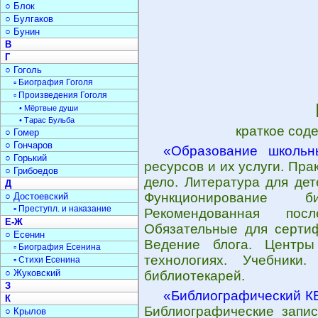
○ Блок
○ Булгаков
○ Бунин
В
Г
○ Гоголь
▫ Биография Гоголя
▫ Произведения Гоголя
• Мёртвые души
• Тарас Бульба
краткое сод
○ Гомер
○ Гончаров
«Образование школьн
○ Горький
ресурсов и их услуги. Пр
○ Грибоедов
дело. Литература для де
Д
Функционирование б
○ Достоевский
▫ Преступл. и наказание
Рекомендованная посл
Е-Ж
Обязательные для сертиф
○ Есенин
Ведение блога. Центры
▫ Биография Есенина
технологиях. Учебники
▫ Стихи Есенина
○ Жуковский
библиотекарей.
З
«Библиографический К
К
Библиографические запис
○ Крылов