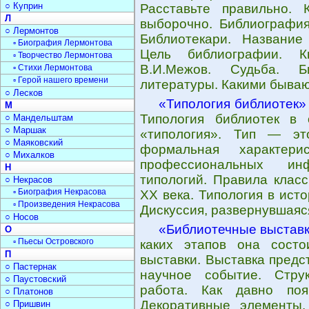
○ Куприн
Расставьте правильно.
Л
выборочно. Библиография
○ Лермонтов
Библиотекари. Название
▫ Биография Лермонтова
Цель библиографии. К
▫ Творчество Лермонтова
В.И.Межов. Судьба. Би
▫ Стихи Лермонтова
▫ Герой нашего времени
литературы. Какими бываю
○ Лесков
«Типология библиотек»
М
Типология библиотек в 
○ Мандельштам
○ Маршак
«типология». Тип — эт
○ Маяковский
формальная характерис
○ Михалков
профессиональных ин
Н
типологий. Правила клас
○ Некрасов
▫ Биография Некрасова
ХХ века. Типология в ист
▫ Произведения Некрасова
Дискуссия, развернувшаяс
○ Носов
«Библиотечные выстав
О
▫ Пьесы Островского
каких этапов она состо
П
выставки. Выставка предс
○ Пастернак
научное событие. Стру
○ Паустовский
работа. Как давно поя
○ Платонов
Декоративные элементы.
○ Пришвин