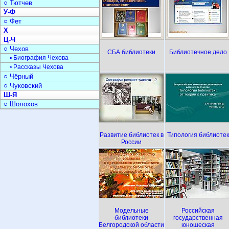
○ Тютчев
У-Ф
○ Фет
Х
Ц-Ч
○ Чехов
СБА библиотеки
Библиотечное дело
▫ Биография Чехова
▫ Рассказы Чехова
○ Чёрный
○ Чуковский
Ш-Я
○ Шолохов
Развитие библиотек в
Типология библиотек
России
Модельные
Российская
библиотеки
государственная
Белгородской области
юношеская