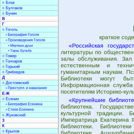
○ Блок
○ Булгаков
○ Бунин
В
Г
○ Гоголь
▫ Биография Гоголя
краткое сод
▫ Произведения Гоголя
«Российская государс
• Мёртвые души
• Тарас Бульба
литературы по обществен
○ Гомер
залы обслуживания. Зал 
○ Гончаров
естественным и техни
○ Горький
гуманитарным наукам. Пс
○ Грибоедов
Д
Библиотеки могут бы
○ Достоевский
Информационная служба
▫ Преступл. и наказание
посетителям Историко-кул
Е-Ж
○ Есенин
«Крупнейшие библиот
▫ Биография Есенина
библиотека. Государств
▫ Стихи Есенина
культурной традиции. Б
○ Жуковский
Императрица Екатерина I
З
библиотеки. Библиотек
К
○ Крылов
библиотеке. Ашшурбани