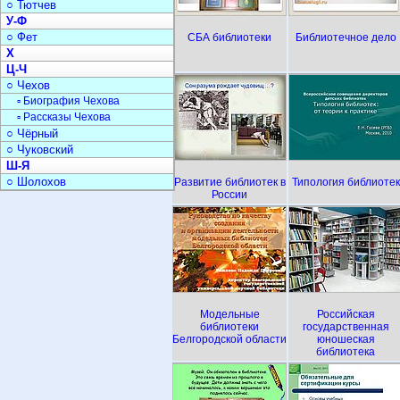
○ Тютчев
У-Ф
○ Фет
СБА библиотеки
Библиотечное дело
Х
Ц-Ч
○ Чехов
▫ Биография Чехова
▫ Рассказы Чехова
○ Чёрный
○ Чуковский
Ш-Я
○ Шолохов
Развитие библиотек в
Типология библиотек
России
Модельные
Российская
библиотеки
государственная
Белгородской области
юношеская
библиотека