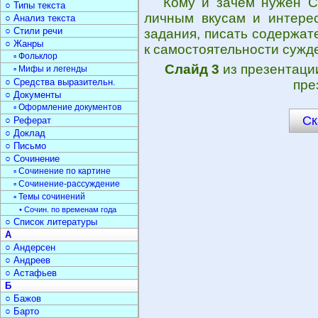
Кому и зачем нужен С
○ Типы текста
личным вкусам и интере
○ Анализ текста
○ Стили речи
задания, писать содержа
○ Жанры
к самостоятельности сужд
▫ Фольклор
Слайд 3
из презентац
▫ Мифы и легенды
○ Средства выразительн.
пре
○ Документы
▫ Оформление документов
Ск
○ Реферат
○ Доклад
○ Письмо
○ Сочинение
▫ Сочинение по картине
▫ Сочинение-рассуждение
▫ Темы сочинений
• Сочин. по временам года
○ Список литературы
А
○ Андерсен
○ Андреев
○ Астафьев
Б
○ Бажов
○ Барто