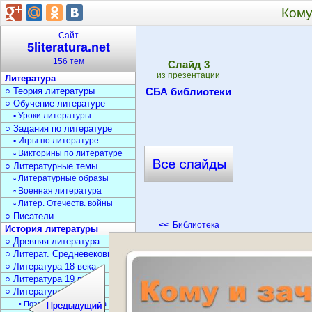
Кому
Сайт
5literatura.net
156 тем
Cлайд
3
из презентации
Литература
○ Теория литературы
СБА библиотеки
○ Обучение литературе
▫ Уроки литературы
○ Задания по литературе
▫ Игры по литературе
▫ Викторины по литературе
○ Литературные темы
▫ Литературные образы
▫ Военная литература
▫ Литер. Отечеств. войны
○ Писатели
<<
Библиотека
История литературы
○ Древняя литература
○ Литерат. Средневековья
○ Литература 18 века
○ Литература 19 века
○ Литература 20 века
• Поэзия Серебрян. века