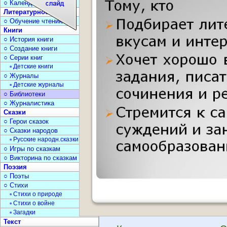
○ Календарь дат
Литературное чтение
○ Обучение чтению
Книги
○ История книги
○ Создание книги
○ Серии книг
▫ Детские книги
○ Журналы
▫ Детские журналы
○ Библиотеки
○ Журналистика
Сказки
○ Герои сказок
○ Сказки народов
▫ Русские народн.сказки
○ Игры по сказкам
○ Викторина по сказкам
Поэзия
○ Поэты
○ Стихи
▫ Стихи о природе
▫ Стихи о войне
▫ Загадки
Текст