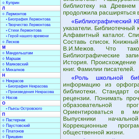
○ Куприн
библиотеку на Древнем 
Л
продолжила расширяться в
○ Лермонтов
▫ Биография Лермонтова
«Библиографический К
▫ Творчество Лермонтова
указатели. Библиотечный к
▫ Стихи Лермонтова
Алфавитный каталог. Спи
▫ Герой нашего времени
Составь список. Книжный
○ Лесков
М
В.И.Межов. Что тако
○ Мандельштам
Библиографические зап
○ Маршак
История. Происхождение 
○ Маяковский
книг. Фамилии писателей.
○ Михалков
Н
«Роль школьной биб
○ Некрасов
информацию из орфогра
▫ Биография Некрасова
библиотеки. Стандарт о
▫ Произведения Некрасова
рецензии. Понимать проч
○ Носов
О
образовательной пр
▫ Пьесы Островского
Ориентироваться в ми
П
Выпускники начально
○ Пастернак
Коррекционные прогр
○ Паустовский
○ Платонов
общественной жизни.
○ Пришвин