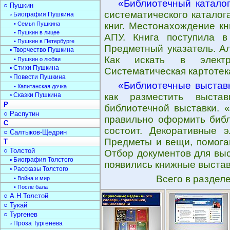
«Библиотечный катало
○ Пушкин
систематического каталога
▫ Биография Пушкина
• Семья Пушкина
книг. Местонахождение кн
• Пушкин в лицее
АПУ. Книга поступила в
• Пушкин в Петербурге
Предметный указатель. Ал
▫ Творчество Пушкина
Как искать в электр
• Пушкин о любви
▫ Стихи Пушкина
Систематическая картотека
▫ Повести Пушкина
«Библиотечные выстав
• Капитанская дочка
▫ Сказки Пушкина
как разместить выста
Р
библиотечной выставки. «
○ Распутин
правильно оформить библ
С
состоит. Декоративные э
○ Салтыков-Щедрин
Предметы и вещи, помога
Т
○ Толстой
Отбор документов для выс
▫ Биография Толстого
появились книжные выстав
▫ Рассказы Толстого
Всего в раздел
• Война и мир
• После бала
○ А.Н.Толстой
○ Тукай
○ Тургенев
▫ Проза Тургенева