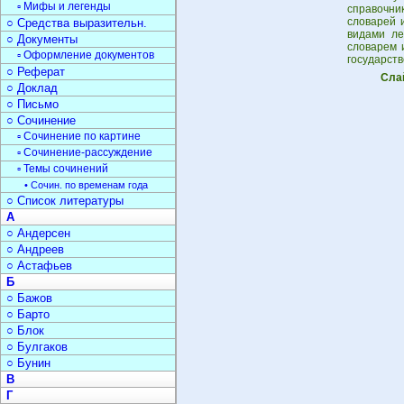
▫ Мифы и легенды
справочни
словарей 
○ Средства выразительн.
видами ле
○ Документы
словарем 
▫ Оформление документов
государст
○ Реферат
Сла
○ Доклад
○ Письмо
○ Сочинение
▫ Сочинение по картине
▫ Сочинение-рассуждение
▫ Темы сочинений
• Сочин. по временам года
○ Список литературы
А
○ Андерсен
○ Андреев
○ Астафьев
Б
○ Бажов
○ Барто
○ Блок
○ Булгаков
○ Бунин
В
Г