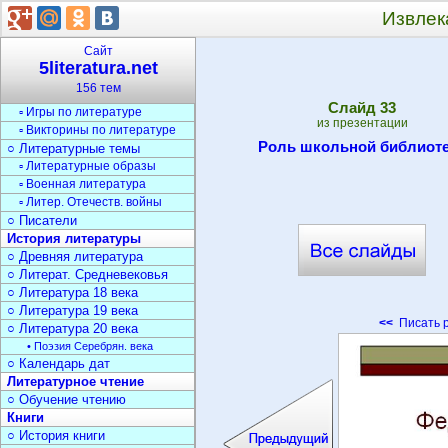
Извлек
Литература
○ Теория литературы
Сайт
○ Обучение литературе
5literatura.net
▫ Уроки литературы
156 тем
○ Задания по литературе
Cлайд
33
▫ Игры по литературе
из презентации
▫ Викторины по литературе
Роль школьной библиот
○ Литературные темы
▫ Литературные образы
▫ Военная литература
▫ Литер. Отечеств. войны
○ Писатели
История литературы
○ Древняя литература
○ Литерат. Средневековья
○ Литература 18 века
○ Литература 19 века
<<
Писать 
○ Литература 20 века
• Поэзия Серебрян. века
○ Календарь дат
Литературное чтение
○ Обучение чтению
Книги
○ История книги