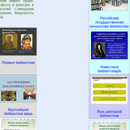
теки имеют право.
места в культуре и
ателей. Совещание
ления. Факультеты
ей.
Российская
государственная
юношеская библиотека
Первые библиотеки
Известные
библиотекари
Крупнейшие
Роль школьной
библиотеки мира
библиотеки