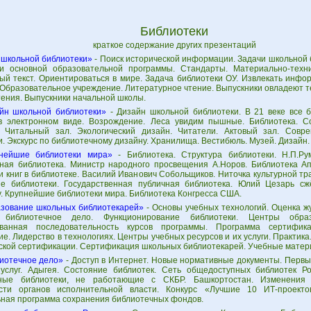
Библиотеки
краткое содержание других презентаций
 школьной библиотеки»
- Поиск исторической информации. Задачи школьной 
и основной образовательной программы. Стандарты. Материально-техн
ый текст. Ориентироваться в мире. Задача библиотеки ОУ. Извлекать инф
Образовательное учреждение. Литературное чтение. Выпускники овладеют те
тения. Выпускники начальной школы.
йн школьной библиотеки»
- Дизайн школьной библиотеки. В 21 веке все
в электронном виде. Возрождение. Леса увидим пышные. Библиотека. 
. Читальный зал. Экологический дизайн. Читатели. Актовый зал. Совр
. Экскурс по библиотечному дизайну. Хранилища. Вестибюль. Музей. Дизайн.
нейшие библиотеки мира»
- Библиотека. Структура библиотеки. Н.П.Ру
ная библиотека. Министр народного просвещения А.Норов. Библиотека Апт
и книг в библиотеке. Василий Иванович Собольщиков. Ниточка культурной т
е библиотеки. Государственная публичная библиотека. Юлий Цезарь сж
у. Крупнейшие библиотеки мира. Библиотека Конгресса США.
зование школьных библиотекарей»
- Основы учебных технологий. Оценка ж
 библиотечное дело. Функционирование библиотеки. Центры образ
ованная последовательность курсов программы. Программа сертифик
е. Лидерство в технологиях. Центры учебных ресурсов и их услуги. Практик
ской сертификации. Сертификация школьных библиотекарей. Учебные матер
иотечное дело»
- Доступ в Интернет. Новые нормативные документы. Первы
услуг. Адыгея. Состояние библиотек. Сеть общедоступных библиотек Р
ьные библиотеки, не работающие с СКБР. Башкортостан. Изменения
сти органов исполнительной власти. Конкурс «Лучшие 10 ИТ-проектов
ная программа сохранения библиотечных фондов.