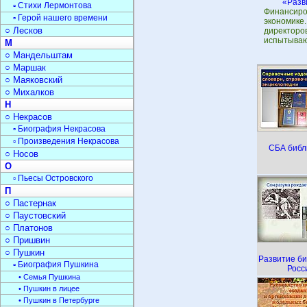
«Разв
▫ Стихи Лермонтова
Финансиро
▫ Герой нашего времени
экономике
○ Лесков
директоро
испытываю
М
○ Мандельштам
○ Маршак
○ Маяковский
○ Михалков
Н
○ Некрасов
▫ Биография Некрасова
▫ Произведения Некрасова
СБА библ
○ Носов
О
▫ Пьесы Островского
П
○ Пастернак
○ Паустовский
○ Платонов
○ Пришвин
○ Пушкин
Развитие би
▫ Биография Пушкина
Росс
• Семья Пушкина
• Пушкин в лицее
• Пушкин в Петербурге