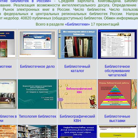
итие библиотек в России»
- Средняя зарплата. Книговыдача. Библио
вание. Реализация возможности интеллектуального досуга. Определение 
. Рынок электронных книг в России. Число библиотек. Число пользов
в федеральных и центральных региональных библиотек России. Направ
т недобор. 40820 публичных (общедоступных) библиотек. Обмен информаци
Всего в разделе
«Библиотеки»
17 презентаций
иотеки
Библиотечное дело
Библиотечный
Библиотечное
каталог
обслуживание
читателей
блиотек в
Типология библиотек
Библиографический
Библиотечные
ии
КВН
выставки