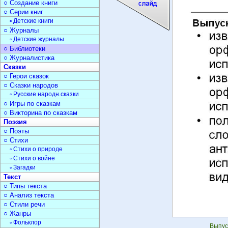
○ Создание книги
○ Серии книг
▫ Детские книги
○ Журналы
▫ Детские журналы
○ Библиотеки
○ Журналистика
Сказки
○ Герои сказок
○ Сказки народов
▫ Русские народн.сказки
○ Игры по сказкам
○ Викторина по сказкам
Поэзия
○ Поэты
○ Стихи
▫ Стихи о природе
▫ Стихи о войне
▫ Загадки
Текст
○ Типы текста
○ Анализ текста
○ Стили речи
○ Жанры
▫ Фольклор
Выпу