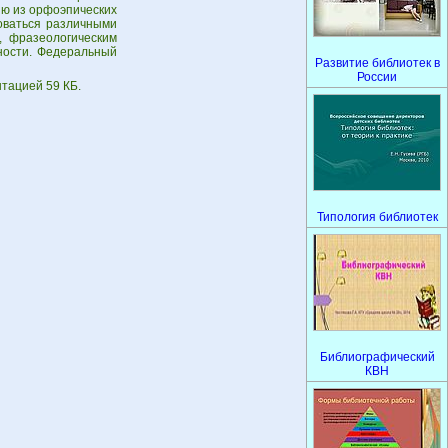
ию из орфоэпических
зоваться различными
, фразеологическим
ности. Федеральный
Развитие библиотек в
России
нтацией 59 КБ.
Типология библиотек
Библиографический
КВН