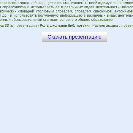
ков и использовать её в процессе письма. извлекать необходимую информац
и справочников и использовать ее в различных видах деятельности. поль
ксических словарей (толковым словарем, словарем синонимов, антонимов
и др.) и использовать полученную информацию в различных видах деятель
венный образовательный стандарт основного общего образования.
йд 33
из презентации
«Роль школьной библиотеки»
. Размер архива с презе
Скачать презентацию