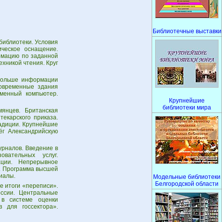
Библиотечные выставки
библиотеки. Условия
ическое оснащение.
ормацию по заданной
хникой чтения. Круг
 больше информации
Современные здания
еменный компьютер.
Крупнейшие
библиотеки мира
мянцев. Британская
екарского приказа.
радиции. Крупнейшие
ёг Александрийскую
урналов. Введение в
овательных услуг.
ации. Непрерывное
а. Программа высшей
иалы.
Модельные библиотеки
Белгородской области
е итоги «переписи».
оссии. Центральные
 в системе оценки
 для госсектора».