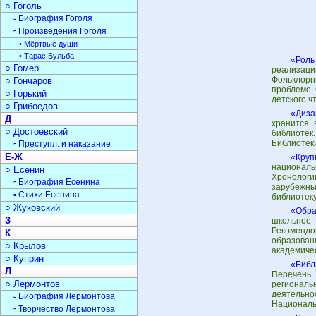
○ Гоголь
▫ Биография Гоголя
▫ Произведения Гоголя
• Мёртвые души
• Тарас Бульба
«Роль
○ Гомер
реализаци
Фольклорн
○ Гончаров
проблеме. 
○ Горький
детского ч
○ Грибоедов
«Диза
Д
хранится 
○ Достоевский
библиотек
Библиотеки
▫ Преступл. и наказание
Е-Ж
«Круп
националь
○ Есенин
Хронологи
▫ Биография Есенина
зарубежны
▫ Стихи Есенина
библиотек
○ Жуковский
«Обра
З
школьное
Рекоменд
К
образовани
○ Крылов
академиче
○ Куприн
«Библ
Л
Перечень 
○ Лермонтов
регионал
деятельно
▫ Биография Лермонтова
Националь
▫ Творчество Лермонтова