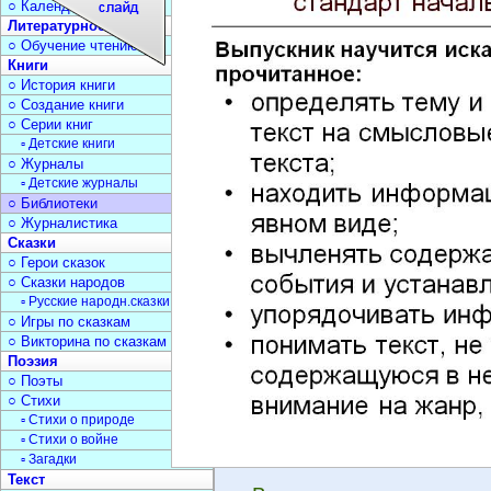
○ Календарь дат
Литературное чтение
○ Обучение чтению
Книги
○ История книги
○ Создание книги
○ Серии книг
▫ Детские книги
○ Журналы
▫ Детские журналы
○ Библиотеки
○ Журналистика
Сказки
○ Герои сказок
○ Сказки народов
▫ Русские народн.сказки
○ Игры по сказкам
○ Викторина по сказкам
Поэзия
○ Поэты
○ Стихи
▫ Стихи о природе
▫ Стихи о войне
▫ Загадки
Текст