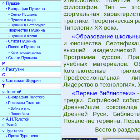
«типология». Понятие 
○ Пушкин
философии. Тип — это
▫ Биография Пушкина
формальная характеристи
• Семья Пушкина
практике. Теоретическая 
• Пушкин в лицее
• Пушкин в Петербурге
Типологии ХХ века.
▫ Творчество Пушкина
«Образование школьны
• Пушкин о любви
▫ Стихи Пушкина
и юношества. Сертификац
▫ Повести Пушкина
высшей академической
• Капитанская дочка
Программа курсов. Пра
▫ Сказки Пушкина
учебных материалов. О
Р
○ Распутин
Компьютерные прилож
С
Профессиональная ли
○ Салтыков-Щедрин
Лидерство в технологиях. 
Т
○ Толстой
«Первые библиотеки»
-
▫ Биография Толстого
предки. Софийский собор
▫ Рассказы Толстого
Древнейшие сокровища 
• Война и мир
Древней Руси. Библиот
• После бала
○ А.Н.Толстой
Появление термина. Первы
○ Тукай
Всего в раздел
○ Тургенев
▫ Проза Тургенева