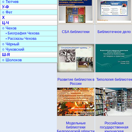
○ Тютчев
У-Ф
○ Фет
Х
Ц-Ч
○ Чехов
СБА библиотеки
Библиотечное дело
▫ Биография Чехова
▫ Рассказы Чехова
○ Чёрный
○ Чуковский
Ш-Я
○ Шолохов
Развитие библиотек в
Типология библиотек
России
Модельные
Российская
библиотеки
государственная
Белгородской области
юношеская