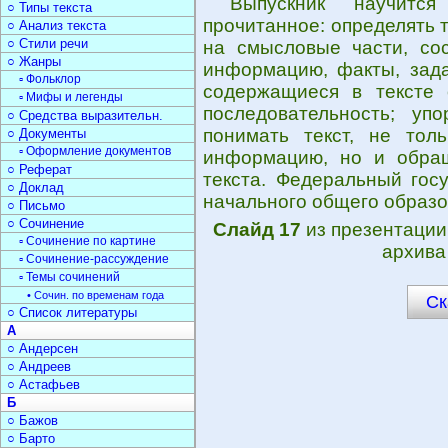
Выпускник научитс
○ Типы текста
прочитанное: определять т
○ Анализ текста
○ Стили речи
на смысловые части, сос
○ Жанры
информацию, факты, зада
▫ Фольклор
содержащиеся в тексте 
▫ Мифы и легенды
последовательность; уп
○ Средства выразительн.
понимать текст, не то
○ Документы
▫ Оформление документов
информацию, но и обращ
○ Реферат
текста. Федеральный гос
○ Доклад
начального общего образо
○ Письмо
○ Сочинение
Слайд 17
из презентаци
▫ Сочинение по картине
архива
▫ Сочинение-рассуждение
▫ Темы сочинений
• Сочин. по временам года
Ск
○ Список литературы
А
○ Андерсен
○ Андреев
○ Астафьев
Б
○ Бажов
○ Барто