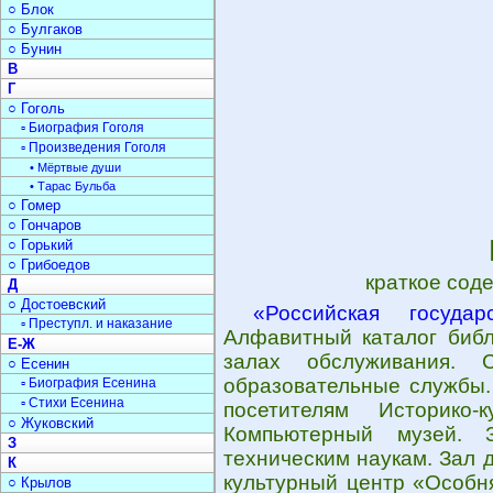
○ Блок
○ Булгаков
○ Бунин
В
Г
○ Гоголь
▫ Биография Гоголя
▫ Произведения Гоголя
• Мёртвые души
• Тарас Бульба
○ Гомер
○ Гончаров
○ Горький
○ Грибоедов
краткое сод
Д
○ Достоевский
«Российская госуда
▫ Преступл. и наказание
Алфавитный каталог библ
Е-Ж
залах обслуживания. С
○ Есенин
образовательные службы.
▫ Биография Есенина
▫ Стихи Есенина
посетителям Историко-
○ Жуковский
Компьютерный музей. 
З
техническим наукам. Зал 
К
культурный центр «Особня
○ Крылов