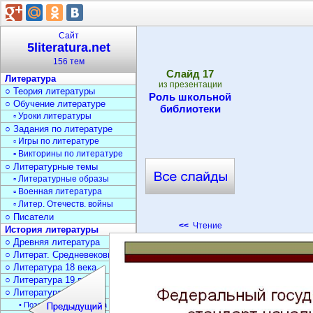
Сайт
5literatura.net
156 тем
Cлайд
17
Литература
из презентации
○ Теория литературы
Роль школьной
○ Обучение литературе
библиотеки
▫ Уроки литературы
○ Задания по литературе
▫ Игры по литературе
▫ Викторины по литературе
○ Литературные темы
▫ Литературные образы
▫ Военная литература
▫ Литер. Отечеств. войны
○ Писатели
<<
Чтение
История литературы
○ Древняя литература
○ Литерат. Средневековья
○ Литература 18 века
○ Литература 19 века
○ Литература 20 века
• Поэзия Серебрян. века