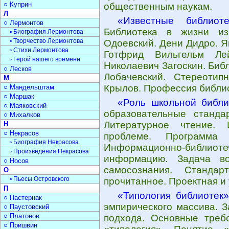
○ Куприн
общественным наукам.
Л
«Известные библиоте
○ Лермонтов
Библиотека в жизни из
▫ Биография Лермонтова
▫ Творчество Лермонтова
Одоевский. Дени Дидро. 
▫ Стихи Лермонтова
Готфрид Вильгельм Ле
▫ Герой нашего времени
Николаевич Загоскин. Биб
○ Лесков
Лобачевский. Стереотип
М
Крылов. Профессия библи
○ Мандельштам
○ Маршак
«Роль школьной библи
○ Маяковский
образовательные стандар
○ Михалков
Литературное чтение.
Н
○ Некрасов
проблеме. Программа 
▫ Биография Некрасова
Информационно-библиоте
▫ Произведения Некрасова
информацию. Задача во
○ Носов
самосознания. Стандар
О
▫ Пьесы Островского
прочитанное. Проектная и
П
«Типология библиотек»
○ Пастернак
эмпирического массива. З
○ Паустовский
○ Платонов
подхода. Основные требо
○ Пришвин