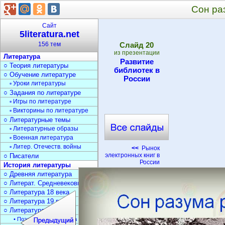
Сон ра
Сайт
5literatura.net
156 тем
Cлайд
20
из презентации
Литература
Развитие
○ Теория литературы
библиотек в
○ Обучение литературе
России
▫ Уроки литературы
○ Задания по литературе
▫ Игры по литературе
▫ Викторины по литературе
○ Литературные темы
▫ Литературные образы
▫ Военная литература
▫ Литер. Отечеств. войны
<<
Рынок
электронных книг в
○ Писатели
России
История литературы
○ Древняя литература
○ Литерат. Средневековья
○ Литература 18 века
○ Литература 19 века
○ Литература 20 века
• Поэзия Серебрян. века