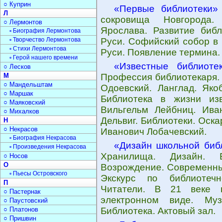
○ Куприн
«Первые библиотеки»
Л
сокровища Новгорода.
○ Лермонтов
Ярослава. Развитие библ
▫ Биография Лермонтова
▫ Творчество Лермонтова
Руси. Софийский собор в
▫ Стихи Лермонтова
Руси. Появление термина.
▫ Герой нашего времени
«Известные библиоте
○ Лесков
М
Профессия библиотекаря.
○ Мандельштам
Одоевский. Ланглад. Як
○ Маршак
Библиотека в жизни из
○ Маяковский
Вильгельм Лейбниц. Ива
○ Михалков
Дельвиг. Библиотеки. Оск
Н
○ Некрасов
Иванович Лобачевский.
▫ Биография Некрасова
«Дизайн школьной биб
▫ Произведения Некрасова
Хранилища. Дизайн. 
○ Носов
О
Возрождение. Современны
▫ Пьесы Островского
Экскурс по библиотечн
П
Читатели. В 21 веке 
○ Пастернак
электронном виде. Муз
○ Паустовский
○ Платонов
Библиотека. Актовый зал.
○ Пришвин