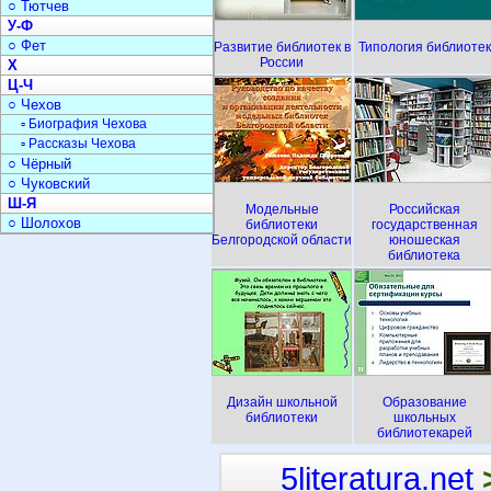
○ Тютчев
У-Ф
○ Фет
Развитие библиотек в
Типология библиотек
России
Х
Ц-Ч
○ Чехов
▫ Биография Чехова
▫ Рассказы Чехова
○ Чёрный
○ Чуковский
Ш-Я
Модельные
Российская
○ Шолохов
библиотеки
государственная
Белгородской области
юношеская
библиотека
Дизайн школьной
Образование
библиотеки
школьных
библиотекарей
5literatura.net