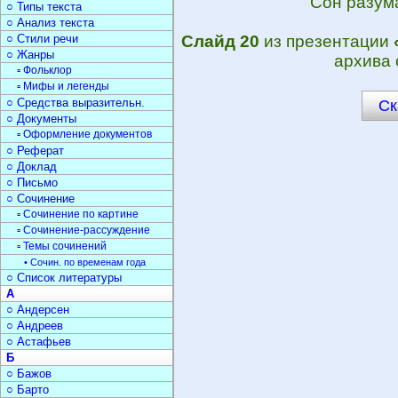
Сон разум
○ Типы текста
○ Анализ текста
○ Стили речи
Слайд 20
из презентации
○ Жанры
архива 
▫ Фольклор
▫ Мифы и легенды
○ Средства выразительн.
Ск
○ Документы
▫ Оформление документов
○ Реферат
○ Доклад
○ Письмо
○ Сочинение
▫ Сочинение по картине
▫ Сочинение-рассуждение
▫ Темы сочинений
• Сочин. по временам года
○ Список литературы
А
○ Андерсен
○ Андреев
○ Астафьев
Б
○ Бажов
○ Барто