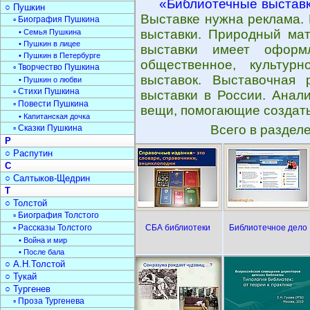
«Библиотечные выстав
○ Пушкин
Выставке нужна реклама.
▫ Биография Пушкина
выставки. Природный мат
• Семья Пушкина
• Пушкин в лицее
выставки имеет оформл
• Пушкин в Петербурге
общественное, культур
▫ Творчество Пушкина
выставок. Выставочная 
• Пушкин о любви
▫ Стихи Пушкина
выставки в России. Анал
▫ Повести Пушкина
вещи, помогающие создать
• Капитанская дочка
Всего в раздел
▫ Сказки Пушкина
Р
○ Распутин
С
○ Салтыков-Щедрин
Т
○ Толстой
▫ Биография Толстого
▫ Рассказы Толстого
СБА библиотеки
Библиотечное дело
• Война и мир
• После бала
○ А.Н.Толстой
○ Тукай
○ Тургенев
▫ Проза Тургенева