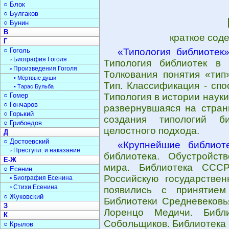
○ Блок
○ Булгаков
○ Бунин
В
краткое сод
Г
○ Гоголь
«Типология библиотек
▫ Биография Гоголя
Типология библиотек в 
▫ Произведения Гоголя
Толкования понятия «тип
• Мёртвые души
Тип. Классификация - спо
• Тарас Бульба
○ Гомер
Типология в истории наук
○ Гончаров
развернувшаяся на стран
○ Горький
создания типологий би
○ Грибоедов
целостного подхода.
Д
○ Достоевский
«Крупнейшие библиот
▫ Преступл. и наказание
библиотека. Обустройст
Е-Ж
мира. Библиотека СССР
○ Есенин
Российскую государствен
▫ Биография Есенина
▫ Стихи Есенина
появились с принятием 
○ Жуковский
Библиотеки Средневековь
З
Лоренцо Медичи. Библи
К
Собольщиков. Библиотека
○ Крылов