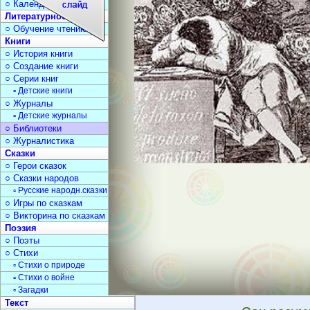
○ Календарь дат
Литературное чтение
○ Обучение чтению
Книги
○ История книги
○ Создание книги
○ Серии книг
▫ Детские книги
○ Журналы
▫ Детские журналы
○ Библиотеки
○ Журналистика
Сказки
○ Герои сказок
○ Сказки народов
▫ Русские народн.сказки
○ Игры по сказкам
○ Викторина по сказкам
Поэзия
○ Поэты
○ Стихи
▫ Стихи о природе
▫ Стихи о войне
▫ Загадки
Текст