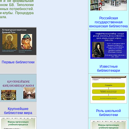
ая и не формальная
енном БВ. Типологии
онных потребностей.
и-клубы. Процедура
ала.
Российская
государственная
юношеская библиотека
Первые библиотеки
Известные
библиотекари
Крупнейшие
Роль школьной
библиотеки мира
библиотеки