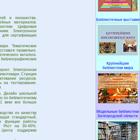
тей и юношества.
Библиотечные выставки
ебных материалов.
иотеки. Цифровая
ники. Электронное
е для сертификации
кари. Тематические
сставьте правильно.
тического каталога.
 библиографические
Крупнейшие
библиотеки мира
рнет. Электронная
блиотекари. Станция
ктование ресурсов.
ы на тестирование.
.
. Дизайн школьной
рс по библиотечному
21 веке все больше
Модельные библиотеки
одство по качеству
Белгородской области
ющая стандартный,
ые функции работы
. Рост на 30-40%.
 Центр поддержки