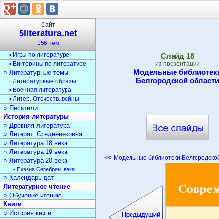
Литература
○ Теория литературы
Сайт
○ Обучение литературе
5literatura.net
▫ Уроки литературы
156 тем
○ Задания по литературе
▫ Игры по литературе
Cлайд
18
▫ Викторины по литературе
из презентации
Модельные библиотек
○ Литературные темы
Белгородской области
▫ Литературные образы
▫ Военная литература
▫ Литер. Отечеств. войны
○ Писатели
История литературы
○ Древняя литература
○ Литерат. Средневековья
○ Литература 18 века
○ Литература 19 века
<<
Модельные библиотеки Белгородской
○ Литература 20 века
• Поэзия Серебрян. века
○ Календарь дат
Литературное чтение
○ Обучение чтению
Книги
○ История книги