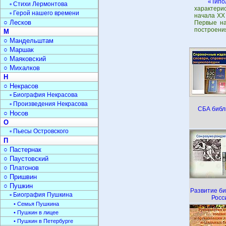
«Типо
▫ Стихи Лермонтова
характери
▫ Герой нашего времени
начала ХХ
○ Лесков
Первые на
построения
М
○ Мандельштам
○ Маршак
○ Маяковский
○ Михалков
Н
○ Некрасов
▫ Биография Некрасова
▫ Произведения Некрасова
СБА библ
○ Носов
О
▫ Пьесы Островского
П
○ Пастернак
○ Паустовский
○ Платонов
○ Пришвин
○ Пушкин
Развитие би
▫ Биография Пушкина
Росс
• Семья Пушкина
• Пушкин в лицее
• Пушкин в Петербурге