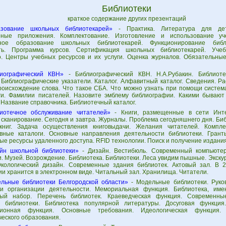
Библиотеки
краткое содержание других презентаций
зование школьных библиотекарей»
- Практика. Литература для де
рные приложения. Комплектование. Изготовление и использование уч
ное образование школьных библиотекарей. Функционирование библ
сть. Программа курсов. Сертификация школьных библиотекарей. Учеб
. Центры учебных ресурсов и их услуги. Оценка журналов. Обязательны
иографический КВН»
- Библиографический КВН. Н.А.Рубакин. Библиоте
 Библиографические указатели. Каталог. Алфавитный каталог. Сведения. Ра
роисхождение слова. Что такое СБА. Что можно узнать при помощи система
и. Фамилии писателей. Назовите эмблему библиографии. Какими бывают
 Название справочника. Библиотечный каталог.
иотечное обслуживание читателей»
- Книги, размещенные в сети Инте
 сканирование. Сегодня и завтра. Журналы. Проблема сегодняшнего дня. Би
книг. Задача осуществления книговыдачи. Желания читателей. Компле
вные каталоги. Основные направления деятельности библиотеки. Грант
е ресурсы удаленного доступа. RFID технологии. Поиск и получение издания
йн школьной библиотеки»
- Дизайн. Вестибюль. Современный компьютер
. Музей. Возрождение. Библиотека. Библиотеки. Леса увидим пышные. Экску
Экологический дизайн. Современные здания библиотек. Актовый зал. В 
и хранится в электронном виде. Читальный зал. Хранилища. Читатели.
льные библиотеки Белгородской области»
- Модельные библиотеки. Руков
и организации деятельности. Мемориальная функция. Библиотека, име
ный набор. Перечень библиотек. Краеведческая функция. Современн
 библиотеки. Библиотека популярной литературы. Досуговая функция
ионная функция. Основные требования. Идеологическая функция.
ческого образования.