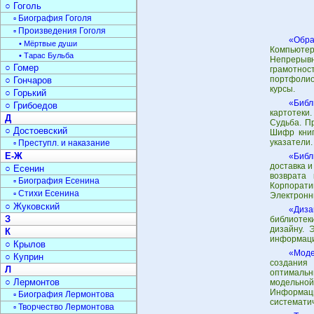
○ Гоголь
▫ Биография Гоголя
▫ Произведения Гоголя
«Обра
• Мёртвые души
Компьюте
• Тарас Бульба
Непрерыв
○ Гомер
грамотно
портфолио
○ Гончаров
курсы.
○ Горький
«Библ
○ Грибоедов
картотеки.
Д
Судьба. П
○ Достоевский
Шифр книг
указатели.
▫ Преступл. и наказание
Е-Ж
«Библ
доставка и
○ Есенин
возврата 
▫ Биография Есенина
Корпорати
▫ Стихи Есенина
Электронны
○ Жуковский
«Диза
З
библиотеки
дизайну. 
К
информаци
○ Крылов
«Моде
○ Куприн
создания 
Л
оптималь
○ Лермонтов
модельной
Информац
▫ Биография Лермонтова
системати
▫ Творчество Лермонтова