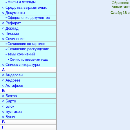
▫ Мифы и легенды
Образова
Аналитичес
○ Средства выразительн.
○ Документы
Слайд 18
и
▫ Оформление документов
○ Реферат
○ Доклад
○ Письмо
○ Сочинение
▫ Сочинение по картине
▫ Сочинение-рассуждение
▫ Темы сочинений
• Сочин. по временам года
○ Список литературы
А
○ Андерсен
○ Андреев
○ Астафьев
Б
○ Бажов
○ Барто
○ Блок
○ Булгаков
○ Бунин
В
Г