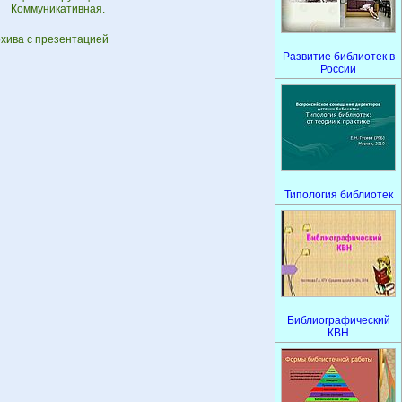
 Коммуникативная.
рхива с презентацией
Развитие библиотек в
России
Типология библиотек
Библиографический
КВН