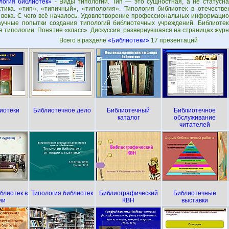
логия библиотек»
- Виды типологий. Тип — это сущностная, а не статусн
стика. «тип», «типичный», «типология». Типология библиотек в отечеств
 века. С чего всё началось. Удовлетворение профессиональных информаци
учные попытки создания типологий библиотечных учреждений. Библиотек
 типологии. Понятие «класс». Дискуссия, развернувшаяся на страницах журн
Всего в разделе
«Библиотеки»
17 презентаций
иотеки
Библиотечное дело
Библиотечный
Библиотечное
каталог
обслуживание
читателей
блиотек в
Типология библиотек
Библиографический
Библиотечные
ии
КВН
выставки