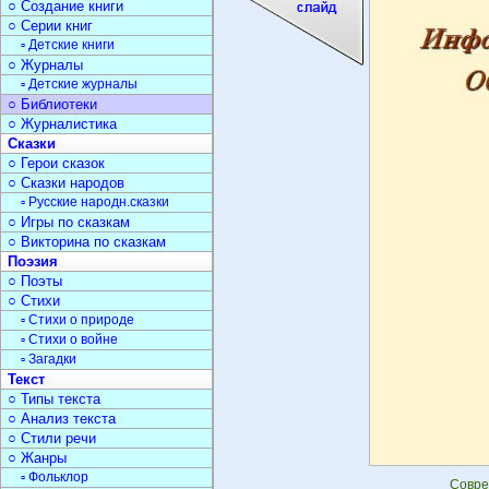
○ Создание книги
○ Серии книг
▫ Детские книги
○ Журналы
▫ Детские журналы
○ Библиотеки
○ Журналистика
Сказки
○ Герои сказок
○ Сказки народов
▫ Русские народн.сказки
○ Игры по сказкам
○ Викторина по сказкам
Поэзия
○ Поэты
○ Стихи
▫ Стихи о природе
▫ Стихи о войне
▫ Загадки
Текст
○ Типы текста
○ Анализ текста
○ Стили речи
○ Жанры
▫ Фольклор
Совр