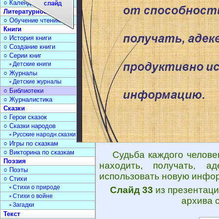
○ Календарь дат
Литературное чтение
○ Обучение чтению
Книги
○ История книги
○ Создание книги
○ Серии книг
▫ Детские книги
○ Журналы
▫ Детские журналы
○ Библиотеки
○ Журналистика
Сказки
○ Герои сказок
○ Сказки народов
▫ Русские народн.сказки
○ Игры по сказкам
○ Викторина по сказкам
Судьба каждого челове
Поэзия
находить, получать, а
○ Поэты
использовать новую инфор
○ Стихи
▫ Стихи о природе
Слайд 33
из презентац
▫ Стихи о войне
архива 
▫ Загадки
Текст