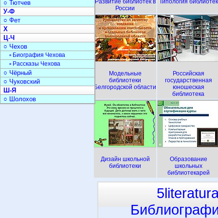
Развитие библиотек в
Типология библиотек
○ Тютчев
России
У-Ф
○ Фет
Х
Ц-Ч
○ Чехов
▫ Биография Чехова
▫ Рассказы Чехова
○ Чёрный
Модельные
Российская
библиотеки
государственная
○ Чуковский
Белгородской области
юношеская
Ш-Я
библиотека
○ Шолохов
Дизайн школьной
Образование
библиотеки
школьных
библиотекарей
5literatur
Библиографи