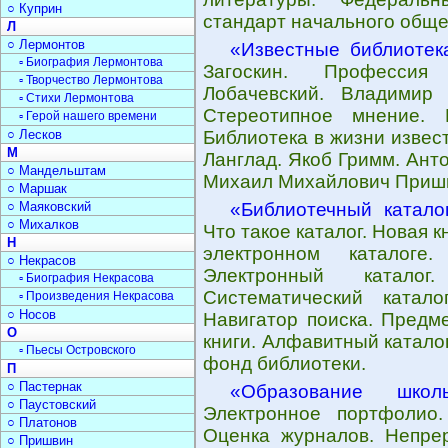
○ Куприн
стандарт начального обще
Л
○ Лермонтов
«Известные библиотек
▫ Биография Лермонтова
Загоскин. Профессия
▫ Творчество Лермонтова
Лобачевский. Владимир
▫ Стихи Лермонтова
Стереотипное мнение. 
▫ Герой нашего времени
○ Лесков
Библиотека в жизни извес
М
Ланглад. Якоб Гримм. Ант
○ Мандельштам
Михаил Михайлович Приш
○ Маршак
○ Маяковский
«Библиотечный катало
○ Михалков
Что такое каталог. Новая к
Н
электронном каталоге.
○ Некрасов
Электронный каталог
▫ Биография Некрасова
Систематический каталог
▫ Произведения Некрасова
○ Носов
Навигатор поиска. Предм
О
книги. Алфавитный каталог
▫ Пьесы Островского
фонд библиотеки.
П
○ Пастернак
«Образование школ
○ Паустовский
Электронное портфолио
○ Платонов
Оценка журналов. Непре
○ Пришвин