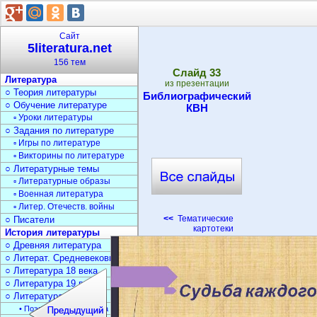
Сайт
5literatura.net
156 тем
Cлайд
33
Литература
из презентации
○ Теория литературы
Библиографический
○ Обучение литературе
КВН
▫ Уроки литературы
○ Задания по литературе
▫ Игры по литературе
▫ Викторины по литературе
○ Литературные темы
▫ Литературные образы
▫ Военная литература
▫ Литер. Отечеств. войны
<<
Тематические
○ Писатели
картотеки
История литературы
○ Древняя литература
○ Литерат. Средневековья
○ Литература 18 века
○ Литература 19 века
○ Литература 20 века
• Поэзия Серебрян. века