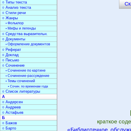
○ Типы текста
Ск
○ Анализ текста
○ Стили речи
○ Жанры
▫ Фольклор
▫ Мифы и легенды
○ Средства выразительн.
○ Документы
▫ Оформление документов
○ Реферат
○ Доклад
○ Письмо
○ Сочинение
▫ Сочинение по картине
▫ Сочинение-рассуждение
▫ Темы сочинений
• Сочин. по временам года
○ Список литературы
А
○ Андерсен
○ Андреев
○ Астафьев
Б
краткое сод
○ Бажов
○ Барто
«Библиотечное обслуж