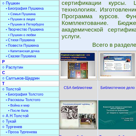
сертификации курсы. 
○ Пушкин
▫ Биография Пушкина
технологиях. Изготовлен
• Семья Пушкина
Программа курсов. Фун
• Пушкин в лицее
Комплектование. Бюд
• Пушкин в Петербурге
академической сертифи
▫ Творчество Пушкина
• Пушкин о любви
услуги.
▫ Стихи Пушкина
Всего в раздел
▫ Повести Пушкина
• Капитанская дочка
▫ Сказки Пушкина
Р
○ Распутин
С
○ Салтыков-Щедрин
Т
СБА библиотеки
Библиотечное дело
○ Толстой
▫ Биография Толстого
▫ Рассказы Толстого
• Война и мир
• После бала
○ А.Н.Толстой
○ Тукай
○ Тургенев
▫ Проза Тургенева