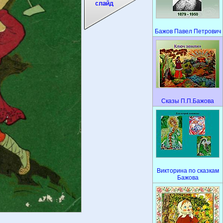
Бажов Павел Петрович
Сказы П.П.Бажова
Викторина по сказкам
Бажова