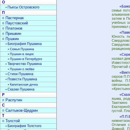
О
«Бажо
▫ Пьесы Островского
семье пот
П
альманахе
○ Пастернак
затем в П
учебных з
○ Паустовский
принимал 
○ Платонов
«Паве
○ Пришвин
Юность пи
○ Пушкин
Свердловс
▫ Биография Пушкина
Свердловс
реакционер
• Семья Пушкина
• Пушкин в лицее
«Сере
назвал дев
• Пушкин в Петербурге
Известнос
▫ Творчество Пушкина
Прочитай о
• Пушкин о любви
«Викт
▫ Стихи Пушкина
сказов П.П
▫ Повести Пушкина
войны. П.
• Капитанская дочка
связанные
«Крестьянс
▫ Сказки Пушкина
Р
«Сказ
яшма, род
○ Распутин
Таюткино 
С
Екатеринб
○ Салтыков-Щедрин
густой. Пл
Т
«П.П.
○ Толстой
нижнетаги
Отличия с
▫ Биография Толстого
Думной. П