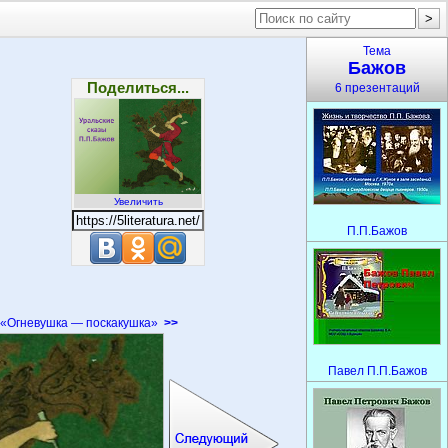
Тема
Бажов
Поделиться...
6 презентаций
Увеличить
П.П.Бажов
«Огневушка — поскакушка»
>>
Павел П.П.Бажов