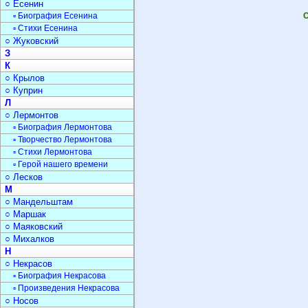
○ Есенин
▫ Биография Есенина
С
▫ Стихи Есенина
○ Жуковский
З
К
○ Крылов
○ Куприн
Л
○ Лермонтов
▫ Биография Лермонтова
▫ Творчество Лермонтова
▫ Стихи Лермонтова
▫ Герой нашего времени
○ Лесков
М
○ Мандельштам
○ Маршак
○ Маяковский
○ Михалков
Н
○ Некрасов
▫ Биография Некрасова
▫ Произведения Некрасова
○ Носов