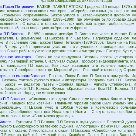
краткое содержание других презентаций
в Павел Петрович»
- БАЖОВ, ПАВЕЛ ПЕТРОВИЧ родился 15 января 1879 г. б
омственных горнозаводских мастеров. . «Серебряное копытце» впервые нап
 «Уральский современник». Бажов учился в Екатеринбургском духовном уч
ермской духовной семинарии (1893–1899), где обучение было гораздо деше
аведениях. . С начала открытых военных действий вступил добровольцем
участие в боевых операциях на Уральском фронте.
л П.П.Бажов»
- В 1950 в начале декабря П. Бажов скончался в Москве. Ба
сателя. В доме-музее П.П.Бажова в г. Сысерть. Награжден орденом Л
ке. В последние годы. Бажов Павел Петрович (1879-1950). Памятник на Ива
к. В годы учебы принимал участие в выступлениях семинаристов прот
ов. Бажов работал учителем русского языка и литературы в Екатеринбурге, 
бряное копытце»
- Сказы не зря придуманы. Вспомни прозвище старика. О
очку при первой встрече. Счастливая судьба. Просмотр видеофрагмента. Ма
ть. Биография П.П.Бажова. Как люди называют эти зелёные камешки. 
трывок. Серебряное копытце. Морозный день. Разгадайте кроссворд. Отрыво
орина по сказкам Бажова»
- Повесть. Павел Бажов. П. Бажов в годы учебы. 
. Бажова». Учитель русского языка и литературы. Продолжи сказ. П.П. Бажо
П. Бажов — редактор газеты «Окопная правда». Августа Степановна. И
 с биографией П.П. Бажова. Журнал «Красная новь». Дом П.П. Бажова. П.
кой газеты». Народное меткое слово.
ы П.П.Бажова»
- «Синюшкин колодец». Символами природных богатств Урал
онит. «Медной горы хозяйка». Главными героями сказов были уральс- кие 
зеркальце». П.П.Бажов умер в 1950г.в Москве в Кремлевской больниц
урге. «Серебряное копытце». Недалеко от Исети — След копытца серебритс
амя жаркое в печи. «Богатырева рукавица».
Бажов»
- Рукописи П.П.Бажова. П.П.Бажов в годы учения в Пермской духов
льского Высокогорного железного рудника. Иллюстрации к сказу П.П.Бажова
каза от сказки. Иллюстрации к сказу П.П.Бажова «Серебряное копытце».
.П.Бажов за работой. «Медной горы Хозяйка». Павел Петрович Бажов. В