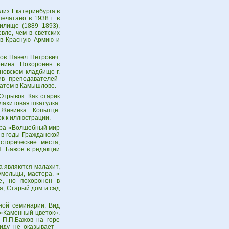
лиз Екатеринбурга в
ечатано в 1938 г. в
илище (1889–1893),
вле, чем в светских
 в Красную Армию и
жов Павел Петрович.
енина. Похоронен в
новском кладбище г.
ив преподавателей-
затем в Камышлове.
трывок. Как старик
лахитовая шкатулка.
Живинка. Копытце.
к к иллюстрации.
Игра «Волшебный мир
в в годы Гражданской
сторические места,
П. Бажов в редакции
а являются малахит,
умельцы, мастера. «
е, но похоронен в
я, Старый дом и сад
ной семинарии. Вид
 «Каменный цветок».
 П.П.Бажов на горе
иду не оказывает -