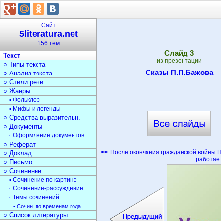
Поэзия
○ Поэты
○ Стихи
Сайт
▫ Стихи о природе
5literatura.net
▫ Стихи о войне
156 тем
▫ Загадки
Cлайд
3
Текст
из презентации
○ Типы текста
Сказы П.П.Бажова
○ Анализ текста
○ Стили речи
○ Жанры
▫ Фольклор
▫ Мифы и легенды
○ Средства выразительн.
○ Документы
▫ Оформление документов
○ Реферат
<<
После окончания гражданской войны П
○ Доклад
работает
○ Письмо
○ Сочинение
▫ Сочинение по картине
▫ Сочинение-рассуждение
▫ Темы сочинений
• Сочин. по временам года
○ Список литературы