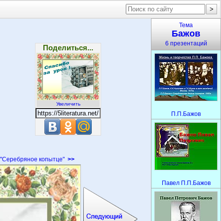
Тема
Бажов
6 презентаций
Поделиться...
Увеличить
П.П.Бажов
"Серебряное копытце"
>>
Павел П.П.Бажов