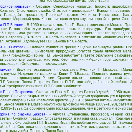
краткое содержание других презентаций
бряное копытце»
- Отрывок. Серебряное копытце. Просмотр видеофраг
 Копытце. Счастливая судьба. Отрывок к иллюстрации. Вспомни прозвище 
а. Разгадайте кроссворд. Прочитай отрывок. Живинка. Известность. Как
мешки. Морозный день. Как старик назвал девочку при первой встрече. Сказ
л П.П.Бажов»
- В 1950 в начале декабря П. Бажов скончался в Москве. Пр
сти. Бажов работал учителем русского языка и литературы в Екатеринбурге,
ебы принимал участие в выступлениях семинаристов против преподават
ел Петрович (1879-1950). Юность писателя. Памятник на Ивановском клад
л Петрович. В доме-музее П.П.Бажова в г. Сысерть.
ы П.П.Бажова»
- Облаков пушистых гребни Ящерки мелькнули рядом, Пр
ила над цветком… Символами природных богатств Урала являются малах
чания гражданской войны П.П.Бажов работает в газете. Уральские самоцвет
ли уральс- кие умельцы, мастера. Ключ земли». «Медной горы хозяйка». 
зеркальце». «Огневушка — поскакушка».
Бажов»
- Виду не оказывает - показывает. Рукописи П.П.Бажова. «Мала
 с внуком. Изделия из малахита. Книги П.П.Бажова. Первая страница рук
Урал — сокровищница России. Сравнительно — сопоставительный анали
П.П.Бажова. Павел Петрович Бажов. П.П.Бажов «Медной горы Хозяйка». И
а «Серебряное копытце». П.П.Бажов в кабинете.
в Павел Петрович»
- Скончался Павел Петрович Бажов 3 декабря 1950 года 
нбурге. С начала открытых военных действий вступил добровольцем в Красн
 боевых операциях на Уральском фронте. До 1917 работал школьным учителе
. Бажов учился в Екатеринбургском духовном училище (1889–1893), затем 
(1893–1899), где обучение было гораздо дешевле, чем в светских учебных зав
орина по сказкам Бажова»
- Августа Степановна. Кроссворд «Герои ска
газеты «Окопная правда». Определи героя и назови сказ. Журнал «Красная 
занные с биографией П.П. Бажова. Игра «Волшебный мир сказов П.П. Бажова»
ой войны. Соотнеси определения с понятием. Учитель русского языка и л
ажов в годы учебы. Повесть. Павел Бажов.