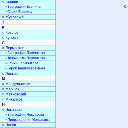
○ Есенин
▫ Биография Есенина
Сл
▫ Стихи Есенина
○ Жуковский
З
К
○ Крылов
○ Куприн
Л
○ Лермонтов
▫ Биография Лермонтова
▫ Творчество Лермонтова
▫ Стихи Лермонтова
▫ Герой нашего времени
○ Лесков
М
○ Мандельштам
○ Маршак
○ Маяковский
○ Михалков
Н
○ Некрасов
▫ Биография Некрасова
▫ Произведения Некрасова
○ Носов