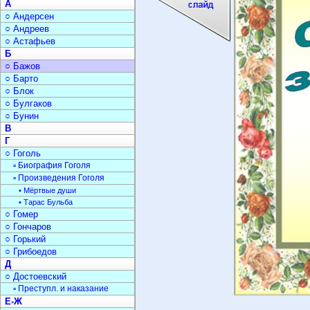
А
○ Андерсен
○ Андреев
○ Астафьев
Б
○ Бажов
○ Барто
○ Блок
○ Булгаков
○ Бунин
В
Г
○ Гоголь
▫ Биография Гоголя
▫ Произведения Гоголя
• Мёртвые души
• Тарас Бульба
○ Гомер
○ Гончаров
○ Горький
○ Грибоедов
Д
○ Достоевский
▫ Преступл. и наказание
Е-Ж