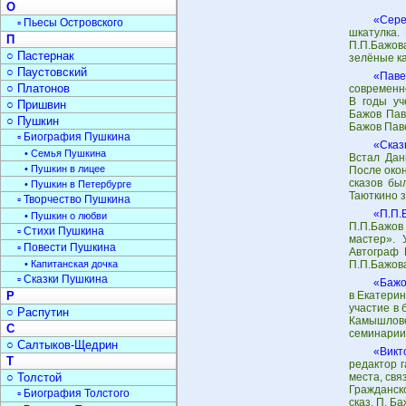
О
«Сере
▫ Пьесы Островского
шкатулка.
П
П.П.Бажов
○ Пастернак
зелёные ка
○ Паустовский
«Паве
○ Платонов
современно
В годы уч
○ Пришвин
Бажов Пав
○ Пушкин
Бажов Паве
▫ Биография Пушкина
«Сказ
• Семья Пушкина
Встал Дан
• Пушкин в лицее
После окон
сказов бы
• Пушкин в Петербурге
Таюткино 
▫ Творчество Пушкина
«П.П.
• Пушкин о любви
П.П.Бажов
▫ Стихи Пушкина
мастер». 
▫ Повести Пушкина
Автограф 
• Капитанская дочка
П.П.Бажов
▫ Сказки Пушкина
«Бажо
Р
в Екатери
участие в
○ Распутин
Камышлове
С
семинарии 
○ Салтыков-Щедрин
«Викт
Т
редактор 
○ Толстой
места, свя
Гражданск
▫ Биография Толстого
сказ. П. Б