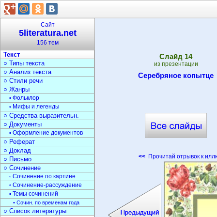
Поэзия
○ Поэты
○ Стихи
Сайт
▫ Стихи о природе
5literatura.net
▫ Стихи о войне
156 тем
▫ Загадки
Текст
Cлайд
14
○ Типы текста
из презентации
○ Анализ текста
Серебряное копытце
○ Стили речи
○ Жанры
▫ Фольклор
▫ Мифы и легенды
○ Средства выразительн.
○ Документы
▫ Оформление документов
○ Реферат
○ Доклад
<<
Прочитай отрывок к илл
○ Письмо
○ Сочинение
▫ Сочинение по картине
▫ Сочинение-рассуждение
▫ Темы сочинений
• Сочин. по временам года
○ Список литературы