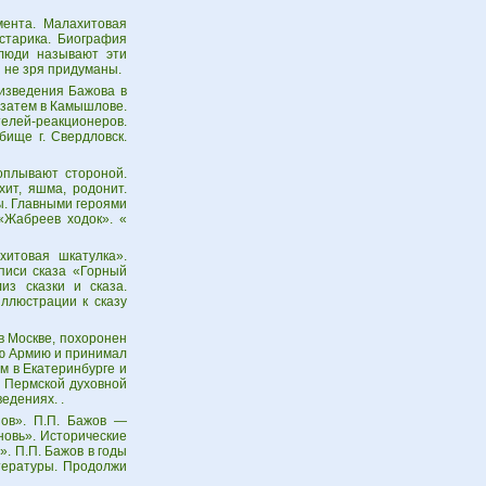
мента. Малахитовая
старика. Биография
 люди называют эти
ы не зря придуманы.
оизведения Бажова в
 затем в Камышлове.
елей-реакционеров.
бище г. Свердловск.
оплывают стороной.
ит, яшма, родонит.
ы. Главными героями
«Жабреев ходок». «
хитовая шкатулка».
описи сказа «Горный
з сказки и сказа.
ллюстрации к сказу
в Москве, похоронен
ую Армию и принимал
м в Екатеринбурге и
в Пермской духовной
едениях. .
зов». П.П. Бажов —
новь». Исторические
. П.П. Бажов в годы
итературы. Продолжи