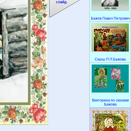
Бажов Павел Петрович
Сказы П.П.Бажова
Викторина по сказкам
Бажова