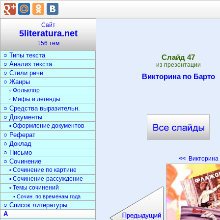
○ Поэты
○ Стихи
▫ Стихи о природе
Сайт
▫ Стихи о войне
5literatura.net
▫ Загадки
156 тем
Текст
○ Типы текста
Cлайд
47
○ Анализ текста
из презентации
○ Стили речи
Викторина по Барто
○ Жанры
▫ Фольклор
▫ Мифы и легенды
○ Средства выразительн.
○ Документы
▫ Оформление документов
○ Реферат
○ Доклад
○ Письмо
<<
Викторина 
○ Сочинение
▫ Сочинение по картине
▫ Сочинение-рассуждение
▫ Темы сочинений
• Сочин. по временам года
○ Список литературы
А