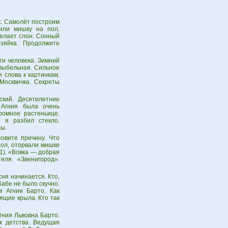
к. Самолёт построим
нили мишку на пол.
делает слон. Сонный
озяйка. Продолжите
ти человека. Зимний
олыбельная. Сильное
 слова к картинкам.
 Москвичка. Секреты
ский. Десятилетние
 Агния была очень
ромное растеньице.
 я разбил стекло.
ры.
зовите причину. Что
пол, оторвали мишке
81). «Вовка — добрая
еля. «Звенигород».
сня начинается. Кто,
бабе не было скучно.
м Агнии Барто. Как
тящие крыла. Кто так
гния Львовна Барто.
к детства. Ведущая