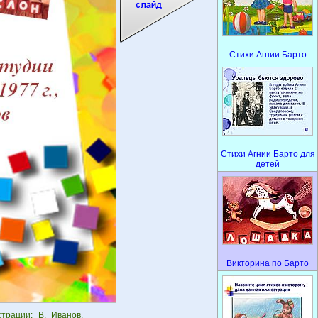
Стихи Агнии Барто
Стихи Агнии Барто для
детей
Викторина по Барто
трации: В. Иванов.