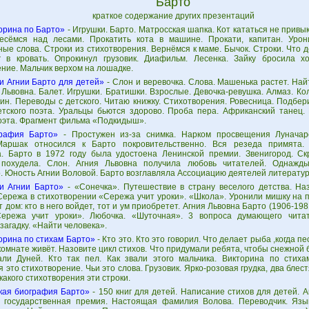
Барто
краткое содержание других презентаций
орина по Барто»
- Игрушки. Барто. Матросская шапка. Кот кататься не привы
есёмся над лесами. Прокатить кота в машине. Прокати, капитан. Уро
ые слова. Строки из стихотворения. Вернёмся к маме. Бычок. Строки. Что 
 в кровать. Опрокинул грузовик. Диафильм. Лесенка. Зайку бросила х
ние. Мальчик верхом на лошадке.
и Агнии Барто для детей»
- Слон и веревочка. Слова. Машенька растет. Най
 Львовна. Балет. Игрушки. Братишки. Взрослые. Девочка-ревушка. Алмаз. К
ин. Переводы с детского. Читаю книжку. Стихотворения. Ровесница. Подбери
етского поэта. Уральцы бьются здорово. Проба пера. Африканский танец.
поэта. Фрагмент фильма «Подкидыш».
рафия Барто»
- Простужен из-за снимка. Нарком просвещения Луначар
Маршак относился к Барто покровительственно. Вся резеда примята.
а. Барто в 1972 году была удостоена Ленинской премии. Звенигород. Ск
похудела. Слон. Агния Львовна получила любовь читателей. Однажды
о. Юность Агнии Воловой. Барто возглавляла Ассоциацию деятелей литерату
и Агнии Барто»
- «Сонечка». Путешествие в страну веселого детства. На
Сережа в стихотворении «Сережа учит уроки». «Школа». Уронили мишку на 
т дом: кто в него войдет, тот и ум приобретет. Агния Львовна Барто (1906-19
ережа учит уроки». Любочка. «Шуточная». 3 вопроса думающего читат
загадку. «Найти человека».
орина по стихам Барто»
- Кто это. Кто это говорил. Что делает рыба ,когда пе
 комнате живёт. Назовите цикл стихов. Что придумали ребята, чтобы снежной 
али Дуней. Кто так пел. Как звали этого мальчика. Викторина по стиха
 это стихотворение. Чьи это слова. Грузовик. Ярко-розовая грудка, два блес
 какого стихотворения эти строки.
кая биография Барто»
- 150 книг для детей. Написание стихов для детей. А
- государственная премия. Настоящая фамилия Волова. Переводчик. Язы