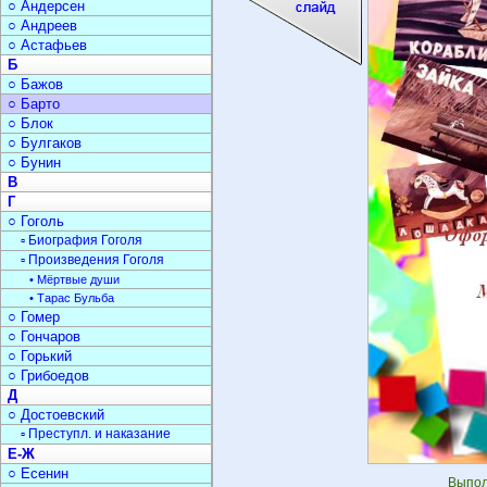
○ Андерсен
○ Андреев
○ Астафьев
Б
○ Бажов
○ Барто
○ Блок
○ Булгаков
○ Бунин
В
Г
○ Гоголь
▫ Биография Гоголя
▫ Произведения Гоголя
• Мёртвые души
• Тарас Бульба
○ Гомер
○ Гончаров
○ Горький
○ Грибоедов
Д
○ Достоевский
▫ Преступл. и наказание
Е-Ж
○ Есенин
Выпол