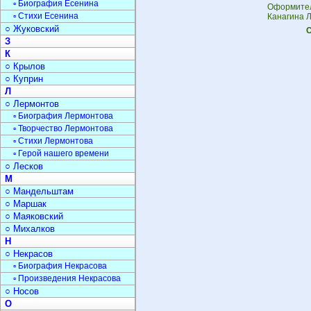
▫ Биография Есенина
Оформител
▫ Стихи Есенина
Канагина Л
○ Жуковский
С
З
К
○ Крылов
○ Куприн
Л
○ Лермонтов
▫ Биография Лермонтова
▫ Творчество Лермонтова
▫ Стихи Лермонтова
▫ Герой нашего времени
○ Лесков
М
○ Мандельштам
○ Маршак
○ Маяковский
○ Михалков
Н
○ Некрасов
▫ Биография Некрасова
▫ Произведения Некрасова
○ Носов
О