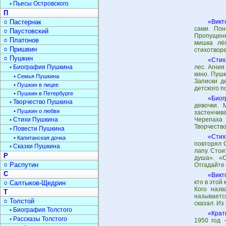
▫ Пьесы Островского
П
○ Пастернак
«Викт
сами. Пон
○ Паустовский
Пропущенн
○ Платонов
мишка лёг
○ Пришвин
стихотворе
○ Пушкин
«Стих
▫ Биография Пушкина
лес. Агния
кино. Пушк
• Семья Пушкина
Записки д
• Пушкин в лицее
детского 
• Пушкин в Петербурге
«Биог
▫ Творчество Пушкина
девочки. 
• Пушкин о любви
застенчив
▫ Стихи Пушкина
Черепаха 
Творчеств
▫ Повести Пушкина
«Стих
• Капитанская дочка
повторял 
▫ Сказки Пушкина
лапу. Стои
Р
душа». «С
○ Распутин
Отгадайте 
С
«Викт
кто в этой
○ Салтыков-Щедрин
Кого назв
Т
называется
○ Толстой
сказал. Из
▫ Биография Толстого
«Крат
▫ Рассказы Толстого
1950 год 