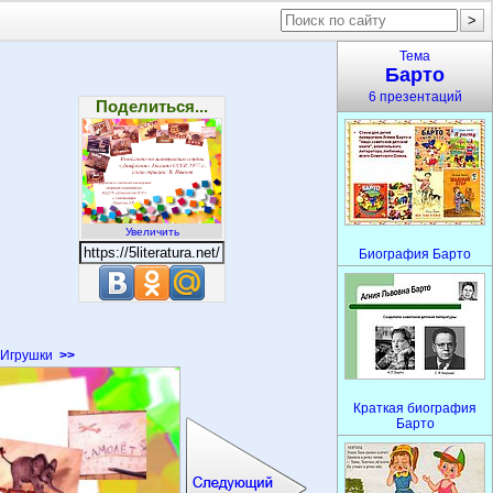
Тема
Барто
6 презентаций
Поделиться...
Увеличить
Биография Барто
Игрушки
>>
Краткая биография
Барто