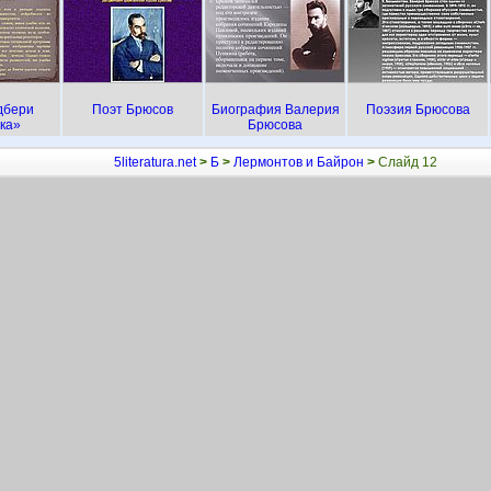
дбери
Поэт Брюсов
Биография Валерия
Поэзия Брюсова
ка»
Брюсова
5literatura.net
>
Б
>
Лермонтов и Байрон
>
Слайд 12