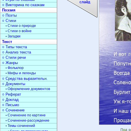
○ Викторина по сказкам
Поэзия
○ Поэты
○ Стихи
▫ Стихи о природе
▫ Стихи о войне
▫ Загадки
Текст
○ Типы текста
○ Анализ текста
○ Стили речи
○ Жанры
▫ Фольклор
▫ Мифы и легенды
○ Средства выразительн.
○ Документы
▫ Оформление документов
○ Реферат
○ Доклад
○ Письмо
○ Сочинение
▫ Сочинение по картине
▫ Сочинение-рассуждение
▫ Темы сочинений
Под р