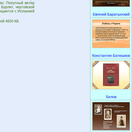
ан; Попутный ветер
 Бурлит, чертовской
рощается с Испанией
Евгений Баратынский
ей 4650 КБ.
Константин Батюшков
Белов