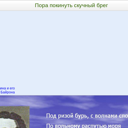
Пора покинуть скучный брег
ина и его
а Байрона