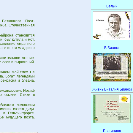
Белый
 Батюшкова. Поэт-
ужба. Отечественная
Байрона становится
, был кутила и мот.
равление «мрачного
ставителем младшего
В.Бианки
разительное чтение.
е слов и выражений.
ебнем. Мой смех. Не
а. Богат легендами
рекрасна и бледна.
Жизнь Виталия Бианки
ександрович. Иосиф
ие ссылки. Стихи в
близким человеком
имении своего дяди.
 в Гельсингфорсе.
бе будущего поэта.
Благинина