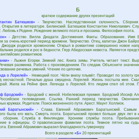
Б
краткое содержание других презентаций
тантин Батюшков»
- Творчество. Наследственная склонность. Сборник
. Открытия в литературе. Белинский. Батюшков Константин Николаевич. Сл
. Любовь к Родине. Рождение великого поэта и прозаика. Философия поэта.
он»
- Детство. Вилла Диадати. Достижения. Факты. Образование. Имя 
 за очень короткий период времени. Творчество. Отец, капитан Джон Байрон
 Джордж родился хромоногим. Открыл в романтике совершенно новое нап
Мальчик родился и рос в бедности. Гяур Абидосская невеста. Является пред
английских романтиков.
анки»
- Лыжня Егорки. Зимний лес. Книга зимы. Учитель читает текст. Вы
 Речевая разминка. Работа с произведением. По следам. Объясните значени
вование речевых умений. Чтение по цепочке.
нда о Лорелей»
- Немецкий поэт. Чёлн внизу плывёт. Проводит по золоту гр
д несчастной. Печалью душа смущена. Лорелей. Жизнь постыла мне. Скал
край. Жила на Рейне фея. Легенда о Лорелей. Кто людям спел об этом. П
ф Бродский»
- Бродский с женой. Нобелевская премия. Бродский Иосиф Ал
Российское телевидение. Ссылка. Ранний период творчества. Окончан
ых кружках. Родители. Поиск жизненного пути. Арест. Маунт Холлиок.
ний Баратынский»
- Слава. Евгений Абрамович Баратынский. Самым 
ого была его мать. Смерть поэта. Боратынский провел больше двух лет в 
й сборник. Служба в Финляндии. Хроники службы поэта. Пребывание
ние в офицеры. О правописании фамилии поэта. Темное пятно на судь
эта. Евгений Абрамович выразил благодарность гувернеру.
Всего в разделе
«Б»
20 презентаций