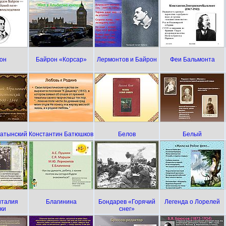
он
Байрон «Корсар»
Лермонтов и Байрон
Феи Бальмонта
ратынский
Константин Батюшков
Белов
Белый
италия
Благинина
Бондарев «Горячий
Легенда о Лорелей
ки
снег»