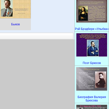
Быков
Рэй Брэдбери «Улыбка»
Поэт Брюсов
Биография Валерия
Брюсова