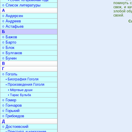
• Сочин. по временам года
покинуть 
○ Список литературы
свеж, и к
А
злобой об
своей.
○ Андерсен
○ Андреев
С
○ Астафьев
Б
○ Бажов
○ Барто
○ Блок
○ Булгаков
○ Бунин
В
Г
○ Гоголь
▫ Биография Гоголя
▫ Произведения Гоголя
• Мёртвые души
• Тарас Бульба
○ Гомер
○ Гончаров
○ Горький
○ Грибоедов
Д
○ Достоевский
▫ Преступл. и наказание