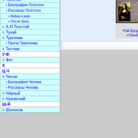
▫ Биография Толстого
▫ Рассказы Толстого
• Война и мир
• После бала
○ А.Н.Толстой
Рэй Брэ
○ Тукай
«Улыб
○ Тургенев
▫ Проза Тургенева
○ Тютчев
У-Ф
○ Фет
Х
Ц-Ч
○ Чехов
▫ Биография Чехова
▫ Рассказы Чехова
○ Чёрный
○ Чуковский
Ш-Я
○ Шолохов