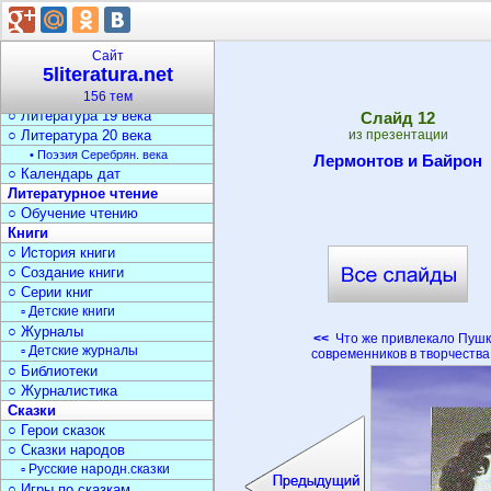
○ Писатели
История литературы
○ Древняя литература
Сайт
5literatura.net
○ Литерат. Средневековья
○ Литература 18 века
156 тем
○ Литература 19 века
Cлайд
12
○ Литература 20 века
из презентации
• Поэзия Серебрян. века
Лермонтов и Байрон
○ Календарь дат
Литературное чтение
○ Обучение чтению
Книги
○ История книги
○ Создание книги
○ Серии книг
▫ Детские книги
○ Журналы
<<
Что же привлекало Пушк
▫ Детские журналы
современников в творчеств
○ Библиотеки
○ Журналистика
Сказки
○ Герои сказок
○ Сказки народов
▫ Русские народн.сказки
○ Игры по сказкам