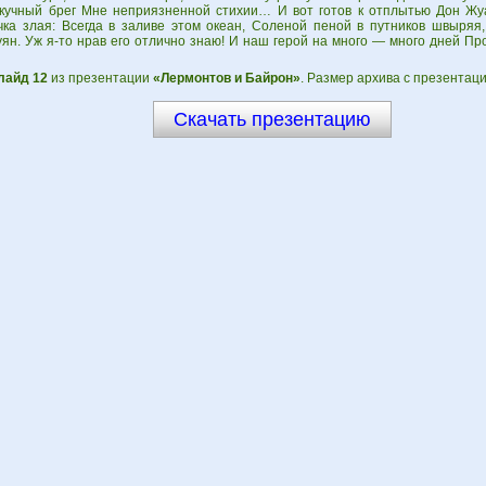
скучный брег Мне неприязненной стихии… И вот готов к отплытью Дон Жу
ачка злая: Всегда в заливе этом океан, Соленой пеной в путников швыряя,
уян. Уж я-то нрав его отлично знаю! И наш герой на много — много дней П
лайд 12
из презентации
«Лермонтов и Байрон»
. Размер архива с презентаци
Скачать презентацию