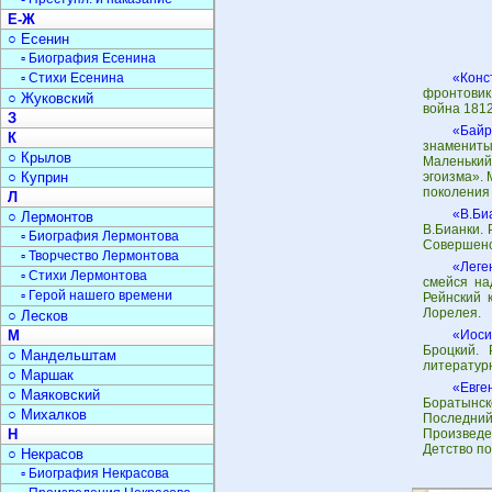
Е-Ж
○ Есенин
▫ Биография Есенина
▫ Стихи Есенина
«Конс
фронтовик
○ Жуковский
война 1812
З
«Байр
К
знаменитым
○ Крылов
Маленький
○ Куприн
эгоизма». 
поколения 
Л
«В.Би
○ Лермонтов
В.Бианки.
▫ Биография Лермонтова
Совершенс
▫ Творчество Лермонтова
«Леге
▫ Стихи Лермонтова
смейся на
▫ Герой нашего времени
Рейнский 
Лорелея.
○ Лесков
М
«Иоси
Броцкий. 
○ Мандельштам
литературн
○ Маршак
«Евге
○ Маяковский
Боратынск
○ Михалков
Последни
Н
Произведе
Детство по
○ Некрасов
▫ Биография Некрасова