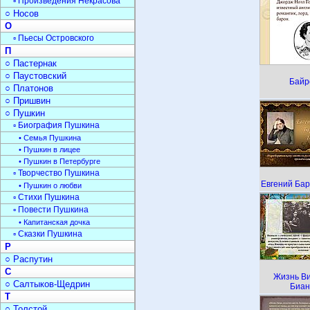
▫ Произведения Некрасова
○ Носов
О
▫ Пьесы Островского
П
○ Пастернак
○ Паустовский
Байр
○ Платонов
○ Пришвин
○ Пушкин
▫ Биография Пушкина
• Семья Пушкина
• Пушкин в лицее
• Пушкин в Петербурге
▫ Творчество Пушкина
Евгений Ба
• Пушкин о любви
▫ Стихи Пушкина
▫ Повести Пушкина
• Капитанская дочка
▫ Сказки Пушкина
Р
○ Распутин
С
Жизнь В
○ Салтыков-Щедрин
Биан
Т
○ Толстой