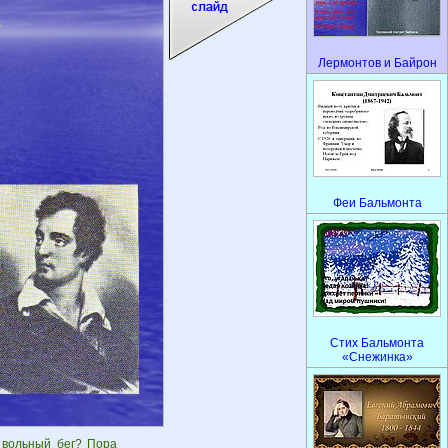
Лермонтов и Байрон
Феи Бальмонта
Стих Бальмонта
«Снежинка»
 вольный бег? Пора