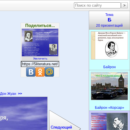
Тема
Б
Поделиться...
20 презентаций
Увеличить
Байрон
Дон Жуан
>>
Байрон «Корсар»