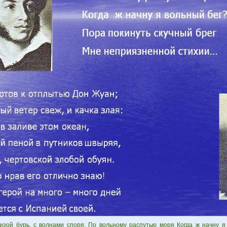
изой бурь, с волнами споря, По вольному распутью моря Когда ж начну я