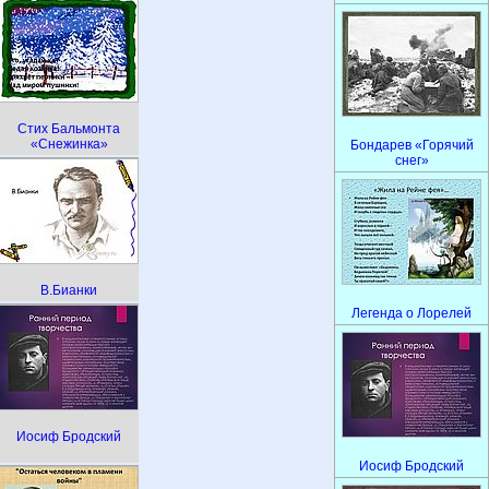
Стих Бальмонта
«Снежинка»
Бондарев «Горячий
снег»
В.Бианки
Легенда о Лорелей
Иосиф Бродский
Иосиф Бродский