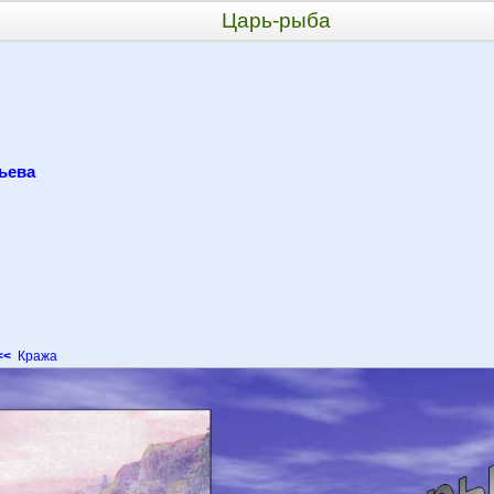
Царь-рыба
ьева
<<
Кража