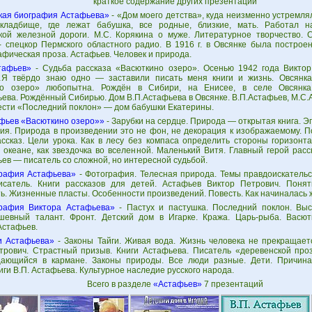
краткое содержание других презентаций
кая биография Астафьева»
- «Дом моего детства», куда неизменно устремля
кладбище, где лежат бабушка, все родные, близкие, мать. Работал н
кой железной дороги. М.С. Корякина о муже. Литературное творчество. 
- спецкор Пермского областного радио. В 1916 г. в Овсянке была построен
фическая проза. Астафьев. Человек и природа.
тафьев»
- Судьба рассказа «Васюткино озеро». Осенью 1942 года Викто
Я твёрдо знаю одно — заставили писать меня книги и жизнь. Овсянка
но озеро» любопытна. Рождён в Сибири, на Енисее, в селе Овсянка.
ева. Рождённый Сибирью. Дом В.П.Астафьева в Овсянке. В.П.Астафьев, М.С.А
ести «Последний поклон» — дом бабушки Екатерины.
фьев «Васюткино озеро»»
- Зарубки на сердце. Природа — открытая книга. 
ия. Природа в произведении это не фон, не декорация к изображаемому. П
ассказ. Цели урока. Как в лесу без компаса определить стороны горизонта
 океане, как звездочка во вселенной. Маленький Витя. Главный герой расс
ев — писатель со сложной, но интересной судьбой.
рафия Астафьева»
- Фотография. Телесная природа. Темы правдоискательс
исатель. Книги рассказов для детей. Астафьев Виктор Петрович. Поня
ь. Жизненные пласты. Особенности произведений. Повесть. Как начиналась 
рафия Виктора Астафьева»
- Пастух и пастушка. Последний поклон. Вы
шевный талант. Фронт. Детский дом в Игарке. Кража. Царь-рыба. Васют
Астафьев.
и Астафьева»
- Законы Тайги. Живая вода. Жизнь человека не прекращаетс
трович. Страстный призыв. Книги Астафьева. Писатель «деревенской проз
ающийся в кармане. Законы природы. Все люди разные. Дети. Причина
иги В.П. Астафьева. Культурное наследие русского народа.
Всего в разделе
«Астафьев»
7 презентаций