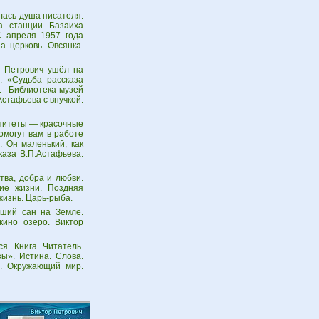
лась душа писателя.
а станции Базаиха
С апреля 1957 года
а церковь. Овсянка.
р Петрович ушёл на
. «Судьба рассказа
 Библиотека-музей
стафьева с внучкой.
Эпитеты — красочные
омогут вам в работе
. Он маленький, как
каза В.П.Астафьева.
тва, добра и любви.
тие жизни. Поздняя
жизнь. Царь-рыба.
сший сан на Земле.
кино озеро. Виктор
я. Книга. Читатель.
ы». Истина. Слова.
. Окружающий мир.