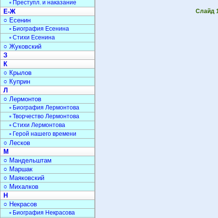
▫ Преступл. и наказание
Е-Ж
Слайд 
○ Есенин
▫ Биография Есенина
▫ Стихи Есенина
○ Жуковский
З
К
○ Крылов
○ Куприн
Л
○ Лермонтов
▫ Биография Лермонтова
▫ Творчество Лермонтова
▫ Стихи Лермонтова
▫ Герой нашего времени
○ Лесков
М
○ Мандельштам
○ Маршак
○ Маяковский
○ Михалков
Н
○ Некрасов
▫ Биография Некрасова