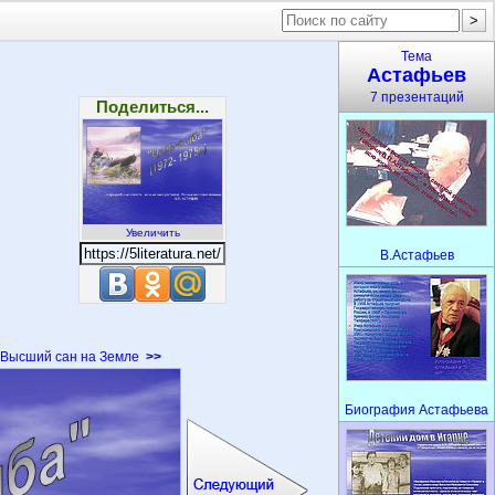
Тема
Астафьев
7 презентаций
Поделиться...
Увеличить
В.Астафьев
Высший сан на Земле
>>
Биография Астафьева