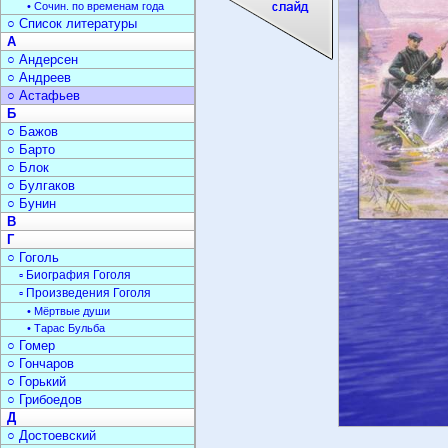
• Сочин. по временам года
○ Список литературы
А
○ Андерсен
○ Андреев
○ Астафьев
Б
○ Бажов
○ Барто
○ Блок
○ Булгаков
○ Бунин
В
Г
○ Гоголь
▫ Биография Гоголя
▫ Произведения Гоголя
• Мёртвые души
• Тарас Бульба
○ Гомер
○ Гончаров
○ Горький
○ Грибоедов
Д
○ Достоевский