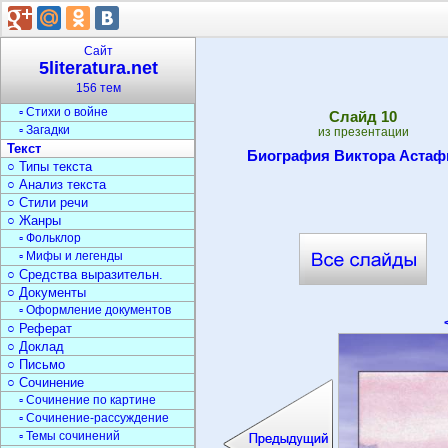
○ Игры по сказкам
○ Викторина по сказкам
Поэзия
Сайт
○ Поэты
5literatura.net
○ Стихи
156 тем
▫ Стихи о природе
▫ Стихи о войне
Cлайд
10
▫ Загадки
из презентации
Текст
Биография Виктора Астаф
○ Типы текста
○ Анализ текста
○ Стили речи
○ Жанры
▫ Фольклор
▫ Мифы и легенды
○ Средства выразительн.
○ Документы
▫ Оформление документов
○ Реферат
○ Доклад
○ Письмо
○ Сочинение
▫ Сочинение по картине
▫ Сочинение-рассуждение
▫ Темы сочинений