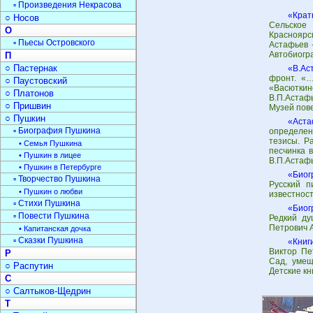
▫ Произведения Некрасова
«Крат
○ Носов
Сельское 
О
Красноярс
▫ Пьесы Островского
Астафьев 
Автобиогра
П
○ Пастернак
«В.Ас
фронт. «…
○ Паустовский
«Васютки
○ Платонов
В.П.Астафь
○ Пришвин
Музей пов
○ Пушкин
«Аста
▫ Биография Пушкина
определен
тезисы. Р
• Семья Пушкина
песчинка в
• Пушкин в лицее
В.П.Астафь
• Пушкин в Петербурге
«Биог
▫ Творчество Пушкина
Русский п
• Пушкин о любви
известност
▫ Стихи Пушкина
«Биог
▫ Повести Пушкина
Редкий ду
Петрович 
• Капитанская дочка
▫ Сказки Пушкина
«Книг
Виктор Пе
Р
Сад, умещ
○ Распутин
Детские кн
С
○ Салтыков-Щедрин
Т