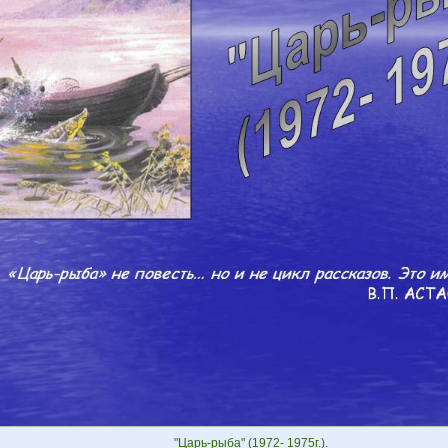
"Царь-рыба" (1972- 1975г.).