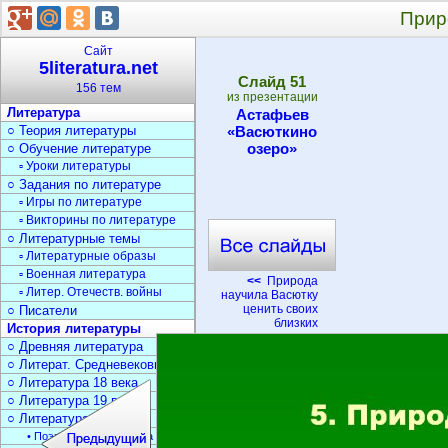
Прир
Сайт
5literatura.net
Cлайд
51
156 тем
из презентации
Литература
Астафьев
○ Теория литературы
«Васюткино
озеро»
○ Обучение литературе
▫ Уроки литературы
○ Задания по литературе
▫ Игры по литературе
▫ Викторины по литературе
○ Литературные темы
▫ Литературные образы
▫ Военная литература
<<
Природа
▫ Литер. Отечеств. войны
научила Васютку
ценить своих
○ Писатели
близких
История литературы
○ Древняя литература
○ Литерат. Средневековья
○ Литература 18 века
○ Литература 19 века
○ Литература 20 века
• Поэзия Серебрян. века