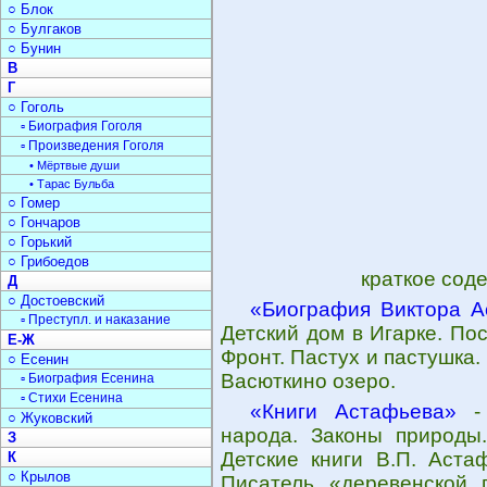
○ Блок
○ Булгаков
○ Бунин
В
Г
○ Гоголь
▫ Биография Гоголя
▫ Произведения Гоголя
• Мёртвые души
• Тарас Бульба
○ Гомер
○ Гончаров
○ Горький
○ Грибоедов
краткое сод
Д
○ Достоевский
«Биография Виктора А
▫ Преступл. и наказание
Детский дом в Игарке. По
Е-Ж
Фронт. Пастух и пастушка
○ Есенин
Васюткино озеро.
▫ Биография Есенина
▫ Стихи Есенина
«Книги Астафьева»
- 
○ Жуковский
народа. Законы природы
З
Детские книги В.П. Аста
К
○ Крылов
Писатель «деревенской п