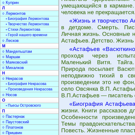
○ Куприн
умещающийся в кармане.
Л
человека не прекращается
○ Лермонтов
▫ Биография Лермонтова
«Жизнь и творчество 
▫ Творчество Лермонтова
в детдоме. Смерть. Писа
▫ Стихи Лермонтова
Личная жизнь. Основные н
▫ Герой нашего времени
Астафьев. Детство. Жизнь
○ Лесков
М
«Астафьев «Васюткино
○ Мандельштам
проходя через испыта
○ Маршак
Маленький Витя. Тайга.
○ Маяковский
○ Михалков
Природа посылает Васютк
Н
неподвижно тихий в св
○ Некрасов
произведении это не фон
▫ Биография Некрасова
село Овсянка В.П. Астафь
▫ Произведения Некрасова
В.П.Астафьев — писатель 
○ Носов
О
«Биография Астафьев
▫ Пьесы Островского
жизни. Книги рассказов д
П
Особенности произведен
○ Пастернак
○ Паустовский
Темы правдоискательства
○ Платонов
Повесть. Жизненные пласт
○ Пришвин