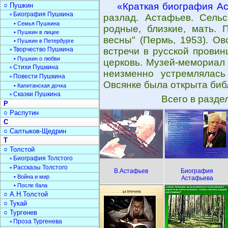
«Краткая биография А
○ Пушкин
▫ Биография Пушкина
разлад. Астафьев. Сельс
• Семья Пушкина
родные, близкие, мать. 
• Пушкин в лицее
весны" (Пермь, 1953). Ов
• Пушкин в Петербурге
▫ Творчество Пушкина
встречи в русской провин
• Пушкин о любви
церковь. Музей-мемориал 
▫ Стихи Пушкина
неизменно устремлялась
▫ Повести Пушкина
Овсянке была открыта биб
• Капитанская дочка
▫ Сказки Пушкина
Всего в разде
Р
○ Распутин
С
○ Салтыков-Щедрин
Т
○ Толстой
▫ Биография Толстого
▫ Рассказы Толстого
В.Астафьев
Биография
• Война и мир
Астафьева
• После бала
○ А.Н.Толстой
○ Тукай
○ Тургенев
▫ Проза Тургенева