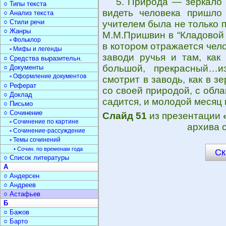
5. Природа — зеркало 
○ Типы текста
видеть человека пришло 
○ Анализ текста
○ Стили речи
учителем была не только п
○ Жанры
М.М.Пришвин в “Кладовой 
▫ Фольклор
в котором отражается чело
▫ Мифы и легенды
заводи ручья и там, как
○ Средства выразительн.
большой, прекрасный…и
○ Документы
▫ Оформление документов
смотрит в заводь, как в зе
○ Реферат
со своей природой, с обл
○ Доклад
садится, и молодой месяц 
○ Письмо
○ Сочинение
Слайд 51
из презентации
▫ Сочинение по картине
архива 
▫ Сочинение-рассуждение
▫ Темы сочинений
• Сочин. по временам года
Ск
○ Список литературы
А
○ Андерсен
○ Андреев
○ Астафьев
Б
○ Бажов
○ Барто