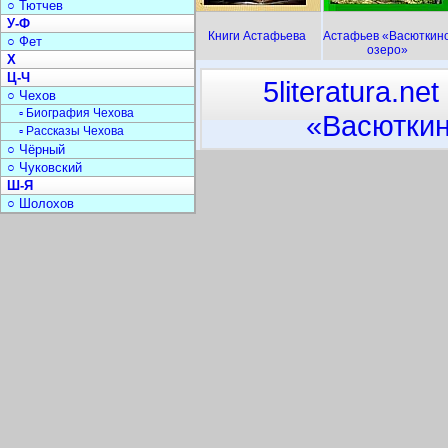
○ Тютчев
У-Ф
Книги Астафьева
Астафьев «Васюткин
○ Фет
озеро»
Х
Ц-Ч
5literatura.net
○ Чехов
▫ Биография Чехова
«Васюткин
▫ Рассказы Чехова
○ Чёрный
○ Чуковский
Ш-Я
○ Шолохов