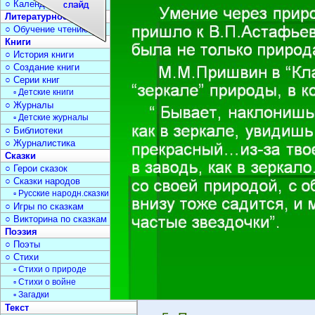
○ Календарь дат
Литературное чтение
○ Обучение чтению
Книги
○ История книги
○ Создание книги
○ Серии книг
▫ Детские книги
○ Журналы
▫ Детские журналы
○ Библиотеки
○ Журналистика
Сказки
○ Герои сказок
○ Сказки народов
▫ Русские народн.сказки
○ Игры по сказкам
○ Викторина по сказкам
Поэзия
○ Поэты
○ Стихи
▫ Стихи о природе
▫ Стихи о войне
▫ Загадки
Текст