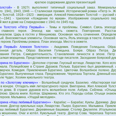
краткое содержание других презентаций
Толстой»
- В 1927г. выполняет типичный социальный заказ. Мемориальн
го. 1941, 1943, 1946 — Сталинская премия. Исторический роман «Петр I». Ж
 Толстой. 1918—1923 - эмиграция. Алексей Николаевич Толстой — русский с
2—1941 - трилогия «Хождение по мукам». Изображение социального пе
й жил в доме на Спиридоновке с 1941 по 1945 год.
н Толстого «Пётр Первый»»
- Темы и проблемы. Символ. Связь эпизодо
 главного героя. Эпизод как часть сюжета. Повторение. Расстан
нализм. Царь в гостях у Меншикова. Основная часть сочинения. Определе
й. Внесюжетные элементы. Основная часть. Роль эпизода в тексте. Алексей
героев. Проблемы романа. План эпизода. Место в сюжете.
р Первый» Алексея Толстого»
- Академик. Поведение Голицына. Обра
венная деталь. Образ Василия Голицына. Бояре. Образ Петра. Де
вания Петра. Самодеятельность. Становление личности в эпохе. Петр
Жалкая морщинка. Представление о методе писателя. Заседание боярской ду
орина по Буратино»
- Дополни строчки. Гнусный котище. Лекарство. Кого ис
ркала. Полицейские в Стране Дураков. Полька. Буратино был деревянный.
Сверчок. Комедия. Приключения Буратино. Цветочки. Волшебное полено. Д
Буратино. Выпученные глаза. Предложение. Черепаха Тортила. Длинный нос.
ле Чудес. Хозяин кукольного театра.
 по «Золотому ключику»»
- Волшебный сундучок. Базилио. «Мастерская пап
 в конуре. Отгадать имя литературного героя. Викторина. Жил Алексей Толс
го дома. В стране дураков есть волшебное поле. Азбука. Сейлека. «Отыщ
локо. Школа книги. Колпак. Шарманка. Кто это. Породы собак. Отыщи знако
героев. Мальвина. «Угадай мелодию».
орина «Наш любимый Буратино»»
- Карабас — Барабас. Куклы. Дуремар. Дер
яние. Доктор кукольных наук. Лекарство. Пьеро. Буратино. Мальвина. Прикл
аш любимый Буратино. Деревянные башмаки. Столяр Джузеппе. Итальянска
а мошеника. Очаг и котёл. Кукольный театр. Доктор Сова. Черепаха Тортил