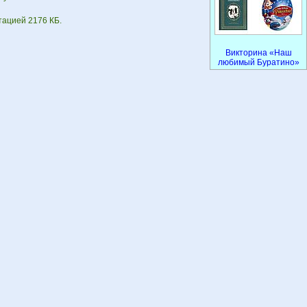
тацией 2176 КБ.
Викторина «Наш
любимый Буратино»