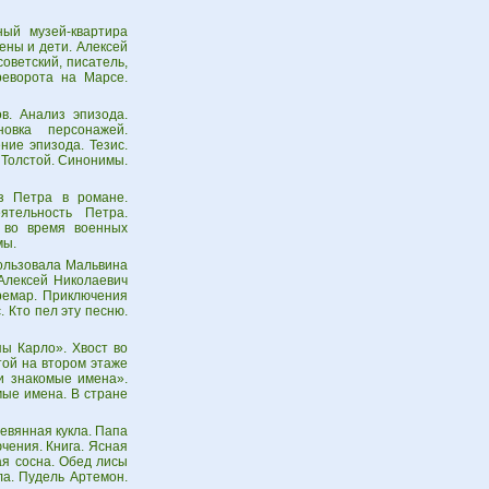
ый музей-квартира
ены и дети. Алексей
оветский, писатель,
реворота на Марсе.
в. Анализ эпизода.
овка персонажей.
ние эпизода. Тезис.
 Толстой. Синонимы.
з Петра в романе.
ятельность Петра.
 во время военных
мы.
пользовала Мальвина
 Алексей Николаевич
уремар. Приключения
 Кто пел эту песню.
ы Карло». Хвост во
той на втором этаже
и знакомые имена».
мые имена. В стране
евянная кукла. Папа
ючения. Книга. Ясная
я сосна. Обед лисы
ла. Пудель Артемон.