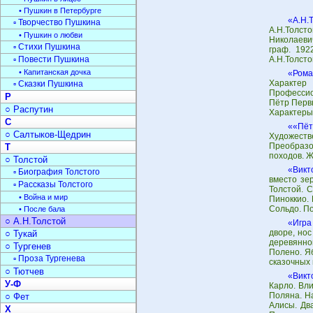
• Пушкин в Петербурге
«А.Н.
▫ Творчество Пушкина
А.Н.Толсто
• Пушкин о любви
Николаевич
▫ Стихи Пушкина
граф. 192
▫ Повести Пушкина
А.Н.Толсто
• Капитанская дочка
«Рома
Характер
▫ Сказки Пушкина
Профессио
Р
Пётр Первы
○ Распутин
Характеры 
С
««Пёт
○ Салтыков-Щедрин
Художест
Преобразо
Т
походов. 
○ Толстой
«Викт
▫ Биография Толстого
вместо зе
▫ Рассказы Толстого
Толстой. 
• Война и мир
Пиноккио. 
Сольдо. По
• После бала
○ А.Н.Толстой
«Игра
дворе, нос
○ Тукай
деревянно
○ Тургенев
Полено. Яб
▫ Проза Тургенева
сказочных 
○ Тютчев
«Викт
У-Ф
Карло. Вли
Поляна. Н
○ Фет
Алисы. Дв
Х