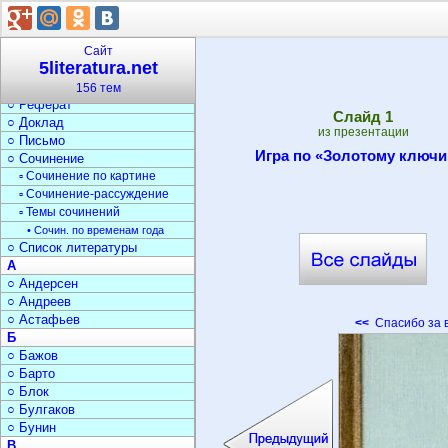
▫ Фольклор
▫ Мифы и легенды
○ Средства выразительн.
Сайт
5literatura.net
○ Документы
▫ Оформление документов
156 тем
○ Реферат
Cлайд
1
○ Доклад
из презентации
○ Письмо
Игра по «Золотому ключи
○ Сочинение
▫ Сочинение по картине
▫ Сочинение-рассуждение
▫ Темы сочинений
• Сочин. по временам года
○ Список литературы
А
○ Андерсен
○ Андреев
○ Астафьев
<<
Спасибо за 
Б
○ Бажов
○ Барто
○ Блок
○ Булгаков
○ Бунин
В