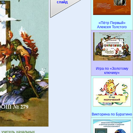
«Пётр Первый»
Алексея Толстого
Игра по «Золотому
ключику»
Викторина по Буратино
а учитель начальных