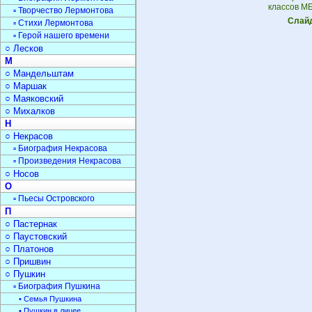
классов М
▫ Творчество Лермонтова
Слайд
▫ Стихи Лермонтова
▫ Герой нашего времени
○ Лесков
М
○ Мандельштам
○ Маршак
○ Маяковский
○ Михалков
Н
○ Некрасов
▫ Биография Некрасова
▫ Произведения Некрасова
○ Носов
О
▫ Пьесы Островского
П
○ Пастернак
○ Паустовский
○ Платонов
○ Пришвин
○ Пушкин
▫ Биография Пушкина
• Семья Пушкина
• Пушкин в лицее