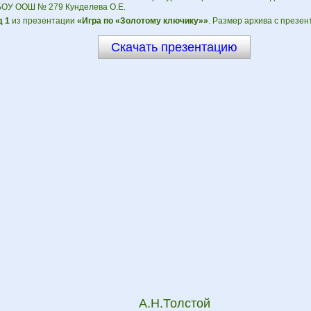
БОУ ООШ № 279 Кунделева О.Е.
 1
из презентации
«Игра по «Золотому ключику»»
. Размер архива с презен
Скачать презентацию
А.Н.Толстой