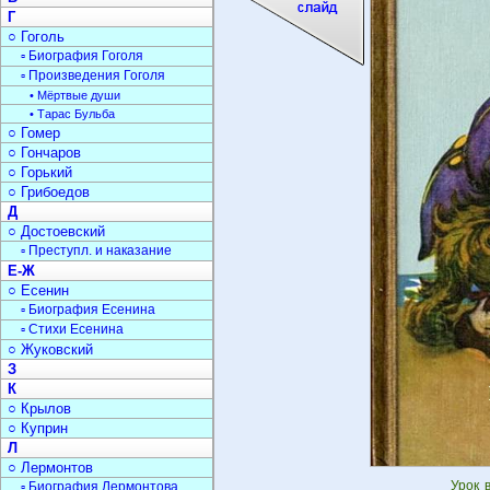
Г
○ Гоголь
▫ Биография Гоголя
▫ Произведения Гоголя
• Мёртвые души
• Тарас Бульба
○ Гомер
○ Гончаров
○ Горький
○ Грибоедов
Д
○ Достоевский
▫ Преступл. и наказание
Е-Ж
○ Есенин
▫ Биография Есенина
▫ Стихи Есенина
○ Жуковский
З
К
○ Крылов
○ Куприн
Л
○ Лермонтов
Урок 
▫ Биография Лермонтова