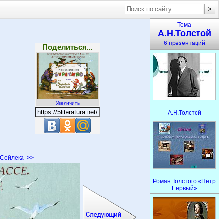
Тема
А.Н.Толстой
6 презентаций
Поделиться...
Увеличить
А.Н.Толстой
Сейлека
>>
Роман Толстого «Пётр
Первый»